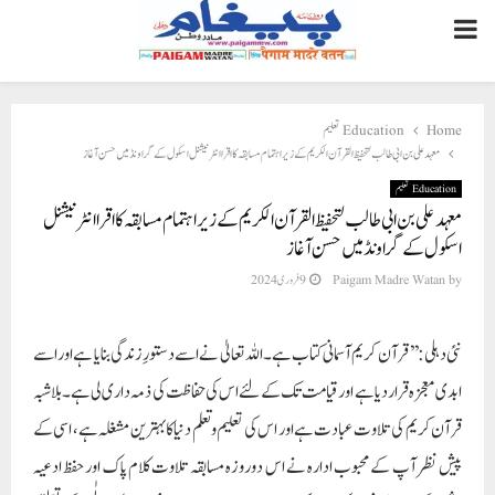
PRIMARY
MENU
Home
Education تعلیم
معہد علی بن ابی طالب لتحفیظ القرآن الکریم کے زیر اہتمام مسابقہ کا اقرا انٹرنیشنل اسکول کے گراونڈ میں حسن آغاز
Education تعلیم
معہد علی بن ابی طالب لتحفیظ القرآن الکریم کے زیر اہتمام مسابقہ کا اقرا انٹرنیشنل
اسکول کے گراونڈ میں حسن آغاز
by
Paigam Madre Watan
9 فروری 2024
نئی دہلی: ’’قرآن کریم آسمانی کتاب ہے۔اللہ تعالیٰ نے اسے دستورِ زندگی بنایا ہے اور اسے
ابدی معجزہ قرار دیا ہے اور قیامت تک کے لئے اس کی حفاظت کی ذمہ داری لی ہے۔ بلاشبہ
قرآن کریم کی تلاوت عبادت ہے اور اس کی تعلیم و تعلم دنیا کا بہترین مشغلہ ہے، اسی کے
پیش نظر آپ کے محبوب ادارہ نے اس دوروزہ مسابقہ تلاوت کلام پاک اور حفظ ادعیہ