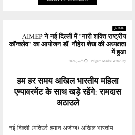
Delhi دہلی
AIMEP ने नई दिल्ली में "नारी शक्ति राष्ट्रीय
कॉन्क्लेव” का आयोजन डॉ. नौहेरा शेख की अध्यक्षता
में हुआ
by
Paigam Madre Watan
8 فروری 2024
हम हर समय अखिल भारतीय महिला
एम्पावरमेंट के साथ खड़े रहेंगे: रामदास
अठाउले
नई दिल्ली (मतिउर्र हमान अजीज) अखिल भारतीय