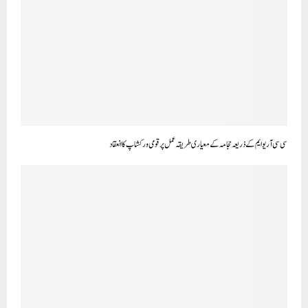
سی سی آر یو ایم کے ذریعہ حجامہ کے معیاری طریقہ عمل پر قومی ورکشاپ کا ا نعقاد