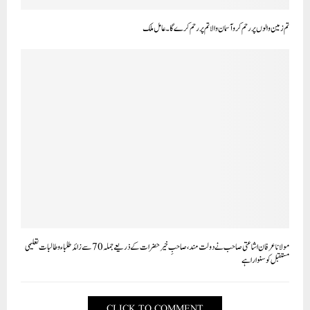
تم زمین والوں پر رحم کرو آسمان والا تم پر رحم کر ے گا ۔عامل ملک
مولانا عرفان اشاعتی صاحب نے دولت مند،صاحبِ خیر حضرات کے ذریعے جملہ70سے زائد طلباء و طالبات تعلیمی
مستقبل کو سنوارا ہے
CLICK TO COMMENT