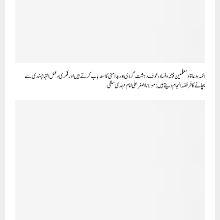
ائمہ، دعاۃ ومعلمین فتنہ وفساد ، خوف دہشت گردی اور بدامنی کا سدباب کرتے ہیں اور فکری وعمل انتہا پسندی سے
بچانے کا فریضہ انجام دیتے ہیں:مولانا اصغر علی امام مہدی سلفی