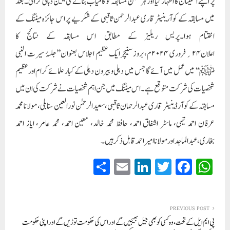
پر اپنے اطمینان کا اظہار کیا اور ہر ممکن مسابقہ کو کامیاب بنانے کی یقین دہانی کرائی۔بعد
میں مسابقہ کے کوآرینیٹر قاری عبدالرحمن ثاقبی کے شکریے پر اس جائزہ میٹنگ کے
اختتام ہوا۔پریس ریلیز کے مطابق اس مسابقہ کے نتائج کا
اعلان۲۴؍فروری ۲۰۲۴م،بروز سنیچر ایک عظیم اجلاس بعنوان ’’جلسۂ سیرت النبی
ﷺ‘‘ میں عمل میں آئے گا جس میں دہلی و بیرون دہلی کے کبار علمائے کرام اور عظیم
شخصیات کی شرکت متوقع ہے۔اس میٹنگ میں جن اہم شخصیات نے شرکت کی ان میں
مسابقہ کے کوآرڈینیٹر قاری عبدالرحمان ثاقبی،سعیدالرحمٰن نورالعین سنابلی، مولانا محمد
عرفان احمد تیمی، ماسٹر اشفاق احمد، حافظ محمد خالد، معین احمد، محمد عامر، ایاز احمد
بخاری،عبدالماجد اور مولانا امیر احمد قابل ذکر ہیں۔
S
E
Li
T
Fa
W
ha
m
nk
wi
ce
ha
re
ail
ed
tte
bo
ts
In
r
ok
A
PREVIOUS POST
پی ایم ایل کے تحت، وہ کسی کو بھی جیل بھیجیں گے اور اس کی حکومت توڑیں گے اور اپنی حکومت