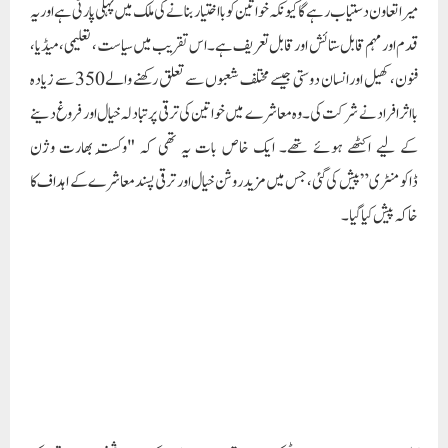
آل انڈیا مہیلا امپاورمنٹ پارٹی کی بانیہ اور قومی صدر عالمہ ڈاکٹر نوہیرا شیخ نے "خواتین کی
ترقی سے خواتین کی زیر قیادت ترقی” کے موضوع پر ایک فکر انگیز مباحثہ پینل کی
قیادت کی۔ جس میں اس بات کی کھوج کی گئی کہ کس طرح خواتین معاشرتی ترقی کو آگے
بڑھانے میں زیادہ اہم کردار ادا کر سکتی ہیں۔سماجی انصاف اور صنف نازک کو بااختیار
بنانے کیلئے ڈیڈیکیٹڈ مرکزی وزیر مملکت ڈاکٹر رامداس اٹھاولے جیسے ممتاز اسپیکرز نے
روشن خیال کلیدی خطابات پیش کیے، خواتین کو بااختیار بنانے اور صنفی مساوات کو فروغ
دینے کی اہمیت پر زور دیا۔اے آئی ایم ای پی کو خواتین کو بااختیار بنانے کے لیے اپنی لگن
اور کنکلیو کے انعقاد میں اس کے کردار کی تعریف ہوئی۔ مرکزی وزیر جناب رام داس
اٹھاﺅلے نے تقریب کے انعقاد میں عالمہ ڈاکٹر نوہیرا شیخ کو خواتین کی بااختیار بنانے کی ان
کی قیادت کی علامت قرار دیا۔ایک دستاویزی فلم (ڈاکیومنٹری) میں خواتین کو بااختیار
بنانے میں عالمہ ڈاکٹر نوہیرا شیخ کے تعاون کو پیش کیا گیا، ان کے سفر اور کامیابیوں پر تفصیلی
روشنی ڈالی گئی۔ ساتھ ہی ساتھ اس نے خواتین کے حقوق کو آگے بڑھانے کے لیے ان