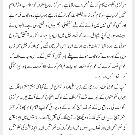
مرکزی حکومت کام کرنے نہیں دے رہی ہے۔ مرکز ان ریاستوں کو مناسب فنڈ فراہم
نہیں کر رہا ہے، ہر کام گورنر اور لیفٹیننٹ گورنر کے ذریعے ہو رہا ہے۔وہ ثابت قدم ہے
اور کسی کو بھی جیل میں ڈالنے کے لیے تفتیشی ایجنسیوں کو بھیج رہی ہے۔ انہوں نے
ہیمنت سورین کو پی ایم ایل اے کے تحت جیل میں ڈال دیا ہے، حالانکہ نہ تو تفتیش شروع
ہوئی ہے اور نہ ہی الزامات ثابت ہوئے ہیں۔ اس طرح وہ مجھے یا کسی اور کو جیل میں ڈال
دیں گے اور وہ بے گناہ ثابت ہونے سے پہلے باہر نہیں آ سکیں گے۔ اس وجہ سے ملک کہ
عوام فیصلہ کرے کہ عوام کو مفت سہولیات فراہم کرنے والا کرپٹ ہے یا ہر چیز مہنگی
کرنے والا کرپٹ ہے۔
آپ کے قومی کنوینر اور دہلی کے وزیر اعلی اروند کیجریوال نے کہا کہ جنتر منتر وہ جگہ ہے
جہاں حکومتوں کے جبر سے تنگ آکر ملک کے لوگ احتجاج کرنے آتے ہیں۔ مرکزی
حکومت کی زیادتیوں کے خلاف آج کیرالہ کے وزیر اعلیٰ کو اپنے تمام کام چھوڑ کر جنتر
منتر آنا پڑا۔ یہ دن بھی ملک کودیکھنا پڑا۔ آج ملک کی تقریباً نصف ریاستوں میں اپوزیشن
کی حکومتیں ہیں اور نصف ریاستوں میں ان لوگوں کی حکومتیں ہیں۔ اپوزیشن کی حکومتیں