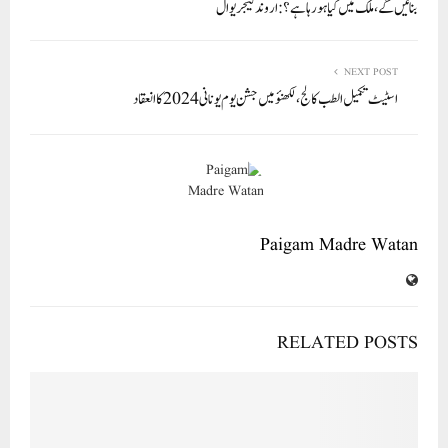
pp
بنائیں گے، ملک میں کیا ہو رہا ہے؟: اروند کیجریوال
NEXT POST
اسٹیٹ تکمیل الطب کالج،لکھنؤ میں جشن یوم یونانی 2024کا انعقاد
Paigam Madre Watan
RELATED POSTS