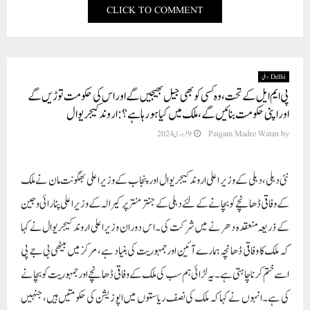
CLICK TO COMMENT
Delhi دہلی
پی ایم ایل کے تحت، وہ کسی کو بھی جیل بھیجیں گے اور اس کی حکومت توڑیں گے
اور اپنی حکومت بنائیں گے، ملک میں کیا ہو رہا ہے؟: اروند کیجریوال
by
Paigam Madre Watan
9 فروری 2024
نئی دہلی،دہلی کے وزیر اعلی اروند کیجریوال اور پنجاب کے وزیر اعلی بھگونت مان نے ملک
کے وفاقی ڈھانچے کو بچانے کے لئے دہلی کے جنتر منتر پر کیرالہ کے وزیر اعلی پنارائی وجین
کے ذریعہ منعقدہ دھرنے میں شرکت کی۔ اس دوران وزیر اعلی اروند کیجریوال نے کہا
کہ ملک کا وفاقی ڈھانچہ ہمارے آئین اور جمہوریت کی بنیاد ہے، مرکز میں بیٹھی بی جے پی
اسے ختم کرنا چاہتی ہے۔ یہ لڑائی ہم سب کی ملک کے وفاقی ڈھانچے اور جمہوریت کو بچانے
کی ہے۔ انہوں نے کہا کہ ملک کی نصف ریاستوں میں اپوزیشن کی حکومتیں ہیں، جنہیں