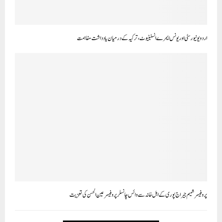
اردو یونیورسٹی اور یونس ایمرے انسٹیٹیوٹ، ترکیہ کے درمیان یادداشت مفاہمت
پروفیسر شمیم جیراج پوری کے اہل خانہ سے وائس چانسلر پروفیسر عین الحسن کی تعزیت