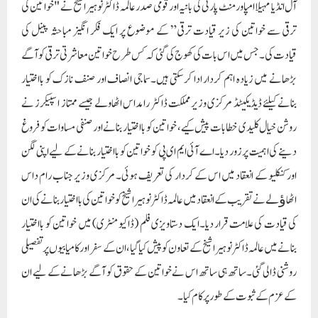
کے عزم کے ثبوت کے طور پر کام کیا۔
خواتین کے ریزرویشن بل کی حمایت کرنے والے اراکین پارلیمنٹ کو صنفی مساوات کو
فروغ دینے اور خواتین کو بااختیار بنانے کی کوششوں کے لیے سراہا گیا۔ عالمہ ڈاکٹر نوہیرا
شیخ نے ان کی لگن کے لیے انہیں ایوارڈز سے نوازا۔عالمہ ڈاکٹر نوہیرا شیخ نے تقریب کو
کامیاب بنانے میں شامل تمام لوگوں کا شکریہ ادا کیا جن میں مہمانوں، اسپانسرز، پارٹنرز،
میڈیا اور رضاکار شامل ہیں۔ انہوں نے خواتین کو بااختیار بنانے اور سماجی ترقی کو فروغ
دینے میں ان کے تعاون پر اظہار تشکر کیا۔”ناری شکتی نیشنل کانکلیو” خواتین کی کامیابیوں
کے جشن اور معاشرے میں ان کو بااختیار بنانے کے حوالے سے گفتگو کے لیے ایک یادگار
ثبوت کے طور پر ثابت قدم ہے۔ اس شاندار کانفرنس نے روشن خیالی کا ایک اہم کردار ادا
کیا، جہاں خواتین کی حیثیت اور اثر و رسوخ کو بڑھانے پر غور و فکر کرنے کے لیے مختلف
شعبوں سے تعلق رکھنے والے روشن خیال افراد کو مدعو گیا۔ فیصلہ سازی میں خواتین کے
اہم کردار پر زور دیتے ہوئے، اجتماع صنفی مساوات کو فروغ دینے کے بارے میں علمی
گفتگو سے گونج اٹھا۔ اس نے شمولیت کو فروغ دینے اور مساوات کے اصولوں کو آگے