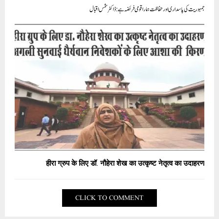
جمہوریت کی پاسداری اور حفاظت ہمارا قومی فریضہ ہے: ڈاکٹر شمس اقبال
हीरा ग्रुप के लिए डॉ. नौहेरा शेख का उत्कृष्ट नेतृत्व का उदाहरण
CLICK TO COMMENT