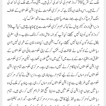
ملک کے تقریباً 70 کروڑ عوام کی نمائندگی کرتی ہیں۔ یعنی وہ آدھے ملک کی نمائندگی
کرتے ہیں۔ اس وقت ایسا لگتا ہے کہ مرکزی حکومت نے اپوزیشن حکومتوں کے خلاف
جنگ شروع کر دی ہے۔ بھارت اور پاکستان نے ہمارے ساتھ سلوک کیا۔
وزیر اعلیٰ اروند کیجریوال نے کہا کہ ہم مرکزی حکومت سے پوچھنا چاہتے ہیں، کیا آپ 70
کروڑ لوگوں کو اپنا نہیں سمجھتے، کیا آپ کیرالہ، تامل ناڈو، کرناٹک، پنجاب، دہلی، مغربی
بنگال کے لوگوں کو اپنا نہیں سمجھتے، یہ لوگ اجنبی ہیں، کیا ہندوستان کے شہری نہیں؟ ان
ریاستوں کے لوگوں نے مخالفت کی۔منتخب کرکے اپنی حکومت بنائی ان حکومتوں کے
حقوق اور اختیارات کے بارے میں آئین میں واضح طور پر لکھا ہے، لیکن مرکزی حکومت
اپوزیشن حکومتوں کو اپنا کام کرنے نہیں دے رہی ہے۔ مرکزی حکومت تمام اپوزیشن
حکومتوں کو ہراساں کرنے کے لیے تمام حربے اپنا رہی ہے۔وزیر اعلیٰ نے کہا کہ مرکزی
حکومت تین طریقوں سے اپوزیشن حکومتوں کو ہراساں کر رہی ہے۔ پہلا یہ کہ ملک کی وہ
ریاستیں جہاں اپوزیشن کی حکومتیں ہیں وہ اپنا صحیح فنڈ فراہم نہیں کر رہی ہیں۔ تمام
ریاستوں کو مرکز سے یہ فنڈ لینے کا حق ہے۔ دوسرا، مرکزی حکومت، گورنر اور لیفٹیننٹ