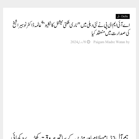
Delhi دہلی
اے آئی ایم ای پی نے نئی دہلی میں "ناری شکتی نیشنل کانکلیو” ؑٓعالمہ ڈاکٹر نوہیرا شیخ
کی صدارت میں منعقد کیا
by
Paigam Madre Watan
8 فروری 2024
ہم آل انڈیا مہیلا امپاورمنٹ کے ساتھ ہر وقت کھڑے دکھائی
دیں گے:رام داس اٹھاﺅلے
نئی دہلی (نیوز ریلیز:مطیع الرحمن عزیز)آل انڈیا مہیلا ایمپاورمنٹ پارٹی (اے آئی ایم ای
پی) نے 7 فروری 2024 کو "ناری شکتی نیشنل کانکلیو” کے نام سے ایک اہم تقریب کی
میزبانی کی۔ کنکلیو نے خواتین کو بااختیار بنانے اور معاشرے میں ان کی قیادت کو فروغ
دینے پر توجہ مرکوز کی گئی۔ اس تقریب میں نے خواتین کے ریزرویشن ایکٹ کی ستائش
کی گئی۔ حال ہی میں پارلیمنٹ سے منظور اس بل پر جن ممبران پارلیمنٹ نے ووٹ کیا تھا ان