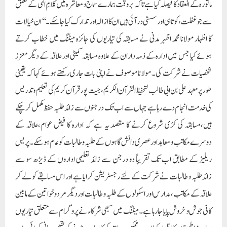
ماثورہ کے انعقاد کا فیصلہ کیا ہے تاکہ بروقت ہمارے سماج و معاشرہ میں کلامِ الٰہی کے تعلق
سے جو غفلت، کوتاہی اور سستی در آئی ہیں ان کا ازالہ اور تدارک کیا جاسکے۔‘‘ ان خیالات
کا اظہار مولانا محمد اظہر مدنی نے مسابقہ کی تیاریوں کی جائزہ میٹنگ میں خطاب کرتے
ہوئے کیا جس میں ادارہ کے ذمہ داران کے علاوہ مسابقہ کمیٹی اور علاقہ کے دیگر معزز
شخصیات نے شرکت کی۔ مولانا موصوف نے اپنی بات جاری رکھتے ہوئے کہا کہ یقینی
طور پر معہد علی بن ابی طالب لتحفیظ القرآن الکریم، جیت پور قرآن کریم کی تعلیم و تدریس
کی خدمت انجام دے رہا ہے جہاں سے اب تک درجنوں سے زائد طلبہ حفظ مکمل کرچکے
ہیں،مسابقہ کی کڑی شروع کرنے کا مقصد یہ ہے کہ ادارہ کا فیض عوام،علاقہ کے
دوسرے مکاتب و معاہد اورعصری دانش گاہوں کے طلبہ و طالبات کو عام ہوسکے۔پریس
ریلیز کے مطابق اب تک تقریباً دو درجن سے زائد تعلیمی اداروں کے ڈیڑھ سو سے
زائدطلبہ و طالبات نے شرکت کے لئے رجسٹریشن کرایا ہے اور اس مسابقے کو لے کر
علاقہ کے مکاتب، مدارس اور اسکولوں کے طلبہ و طالبات اور دیگر مرد و خواتین کے مابین
کافی جوش و خروش پایا جارہا ہے۔میٹنگ میں سبھی شرکاء نے پروگرام سے متعلق تیاریوں