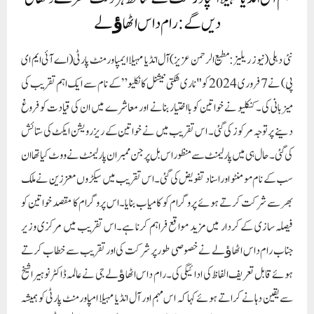
سب کے نام مومنٹو اور اسناد تفویض کی گئی۔ اس تقریب میں سیکڑوں معززین نے ملک
بھر سے شرکت کرتے ہوئے پروگرام کو کامیاب بنایا۔اس پروگرام کا مقصد خواتین کو
فیصلہ سازی کے کردار میں مزید مواقع فراہم کرنا ہے۔اس تقریب میں مرکزی وزیر
جناب رام داس اٹھاﺅلے نے خصوصی طور پر شرکت کی اور تقریب سے خطاب کرتے
ہوئے قابل تعریف الفاظ کی ادائیگی کی۔ رام داس اٹھاﺅلے جی نے عالمہ ڈاکٹر نوہیرا شیخ
سے یقین دہانے کراتے ہوئے کہا کہ اس مہم اور آل انڈیا مہیلا امپاورمنٹ پارٹی کو ہمیشہ
میرا تعاون دستیاب رہے گا کیونکہ خواتین کو با اختیار بنانے کی ملک میں پہلی پارٹی ہے اور یہ
قدم اور مہم قابل ستائش اور قابل تعریف ہے۔اس تقریب میں سیاست، تعلیمی، میڈیا،
فنون، کھیل اور انسان دوستی جیسے مختلف شعبوں سے تعلق رکھنے والے 350 سے زیادہ
بااثر افراد نے شرکت کی۔ وہ معاشرے میں خواتین کی ترقی پر تبادلہ خیال اور فروغ دینے
کے لیے اکٹھے ہوئے تھے۔ ایک خاص بات یہ تھی کہ "وکِسِت بھارت وژن
ڈاکومنٹری” پیش کی گئی، جس میں مزید روشن خیال اور ترقی پسند معاشرے کے اہداف کا
خاکہ پیش کیا گیا۔