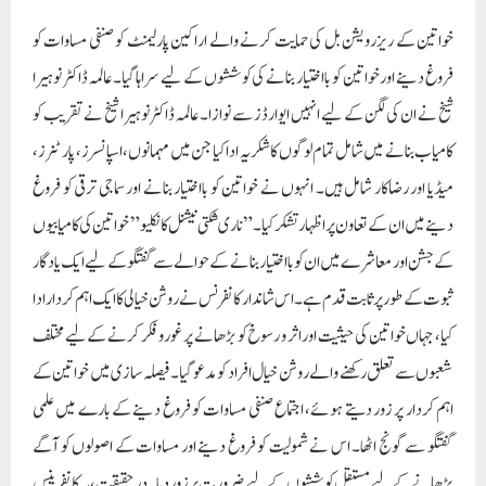
بڑھانے کے لیے مستقل کوششوں کے لیے ضرورت پر زور دیا۔ درحقیقت، یہ کانفرینس
محض ایک تقریب نہیں تھا بلکہ اجتماعی عزم کی ایک علامت تھی، جو عورت کی فلیکسیبلٹی
اور ناقابل تسخیر جذبے کی علامت ہے۔
Paigam Madre Watan
RELATED POSTS