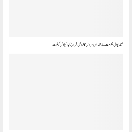
کیجریوال حکومت نے محلہ بس سروس کا ٹرائل شروع کیا:کیلاش گہلوت