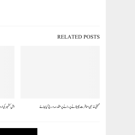
OUR VISITORS
Views Today : 1490
Who's Online : 4
LANGUAGE
Arabic
English
Gujarati
Hindi
Marathi
Urdu
CONTACT
ABOUT
INFO
US
ADDRESS
Urdu Daily
E18/19, 3rd
‘PAIGAM
Floor, Near
MADRE