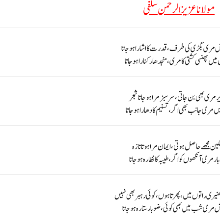
مولانا عزیزالرحمن سلفی
مری بگڑی کی طرف، قدرت کااشارا ہوجاتا
میں پھنسی کشتی کامری، منجدھار کنارا ہوجاتا
ر مری بھی بن جاتی، سرسبز مرا ہوجاتا شجر
یں مری جانب بھی اگر، تسنیم کا دھارا ہوجاتا
ین مجھے حاصل ہوتی، ایمان مرا ہوتا تازہ
ر مری آنکھوں کو اگر، طیبہ کا نظارہ ہوجاتا
نیری راتوں میں، پھرتا ہوں، کوئی رہبر بھی نہیں
 مری شب میں بھی کوئی، ضوبار ستارہ ہوجاتا