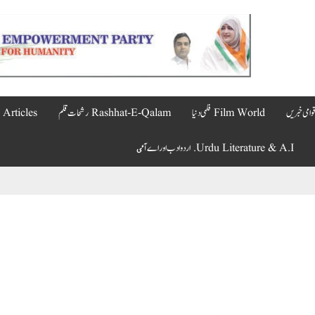
Film World فلمی دنیا
Rashhat-E-Qalam رشحات قلم
Articles مضامین
Urdu Literature & A.I. اردو ادب اور اے آٸ