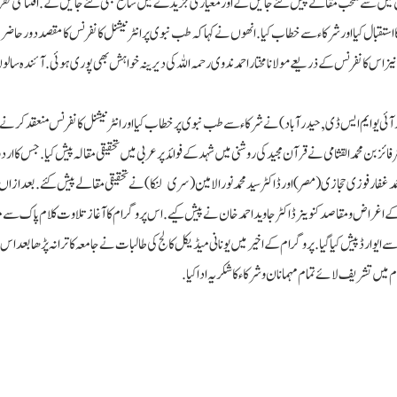
اردو ذبان اور کتابوں سے محبت قابل رشک : ڈاکٹر شمس اقبال
چنئی میں ہزاروں مسلمانوں نے وقف ترمیمی بل کو واپس لینے کا م
ہوئے احتجاج کیا
CLICK TO COMMENT