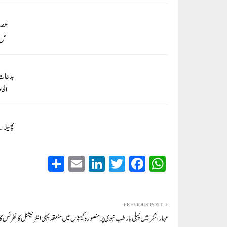
عصیا
مل 
بدعات 
الحا
پھیلائ
S
E
Li
T
Fa
W
ha
m
nk
wi
ce
ha
re
ail
ed
tte
bo
ts
In
r
ok
A
PREVIOUS POST
مہاراشٹر میں پہلی بار طب نبوی پر منصورہ کیمپس میں منعقد پہلی انٹرنیشنل کانفرنس کا 