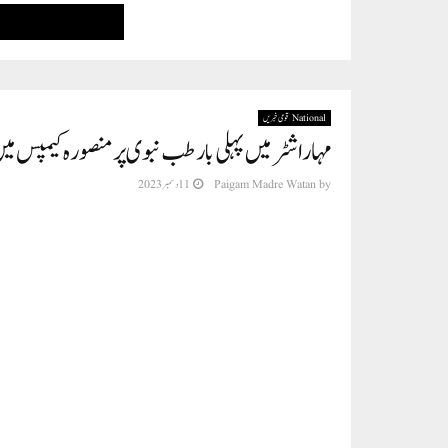
National قومی خبریں
مہاراشٹر میں پہلی بار طب نبوی پر منصورہ کیمپس میں 
by
Paigam Madre Watan
11 دسمبر 2023
سعودی عربیہ, مصر ا
مالیگاؤں (پریس ریلیز) ریاست مہاراشٹر میں پہلی مرتبہ طب نبوی پر انٹرنیشنل
افتتاحی تقریب بروز پیر 11 نومبر 2023 ک
طلبہ نے شرکت کی. اس کانفرنس می
آغاز میں جامعہ محمدیہ کے چیئرمن جناب ارشد مختار ندوی نے مہمانان کرام کا