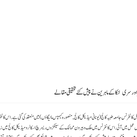
 نیز اس کانفرنس کے ذریعے مولانا مختار احمد ندوی رحمہ اللہ کی دیرینہ خواہش بھی پوری ہوئی. آئندہ سال
 آئی یو ایم ایس ڈی, حیدرآباد) نے شرکاء سے طب نبوی پر خطاب کیا اور انٹرنیشنل کانفرنس منعقد کرنے پ
 بن محمد القثامی نے قرآن مجید کی روشنی میں شہد کے فوائد پر عربی میں تحقیقی مقالہ پیش کیا. جس کا اردو
مد غفار فوزی حجازی(مصر) اور ڈاکٹر سید محمد نورالامین (سری لنکا) نے تحقیقی مقالے پیش کئے. بعد ازاں
کے اغراض و مقاصد کنوینر ڈاکٹر جاوید احمد خان نے پیش کیے. اس پروگرام کا آغاز تلاوت کلام پاک سے م
ب سے ایوارڈ پیش کیا گیا. پروگرام کے اخیر میں یونانی میڈیکل کالج کی طالبات نے جامعہ کا ترانہ پڑھا بعد ا
 میں تشریف لائے تمام مہمانان و شرکاء کا شکریہ ادا کیا.