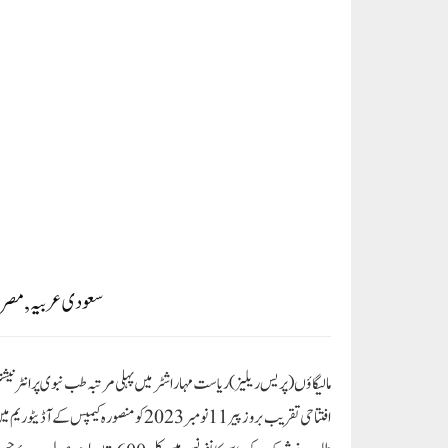
نبوی کی اہمیت و افادیت کو پیش کرنا اور اس قدیم طب کو ترقی و فروغ دینا ہے.
اسطرح کی کانفرنس کا انعقاد کیا جاتا رہے گا.
اس پروگرام میں بطور مہمان خصوصی ڈاکٹر یونس افتخار منشی (ڈائریکٹر, این آر
کی. اس پروگرام میں شریک سعودی عربیہ کے سینئر ریسرچ اسکالر الشیخ ڈاکٹر فائز
معاون شاہ نواز احمد نے بخوبی پیش کیا. بعد ازاں مقررین خصوصی میں ڈاکٹر اح
الاسلام ندوی (دہلی) نے طب نبوی کا فلسفہ پر اظہاروخیال کیا. اس کانفرنس 
ہوا. اس موقع پر آل انڈیا ٹاپر ڈاکٹرانصاری الفیہ کو جامعہ محمدیہ ادارہ کی جان
گیت بھی پیش کیا گیا. ڈاکٹر محمد زبیر نے ادارہ کی جانب سے اس افتتاحی پروگرام
Paigam Madre Watan
RELATED POSTS