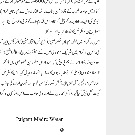
ممبئی مذہبی منافرت پھیلانے پر رانے پر مقدمہ درج کیا جائے
اہلِ کشمیر کی 