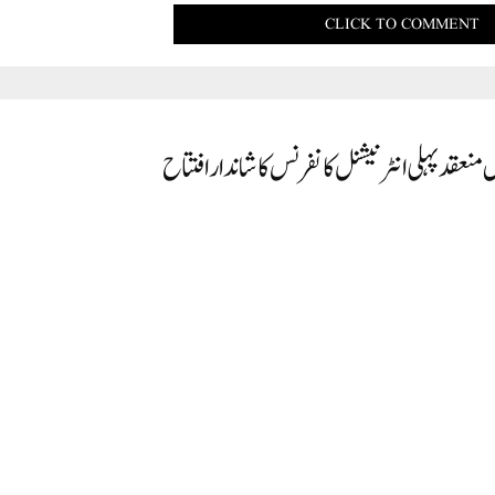
CLICK TO COMMENT
منعقد پہلی انٹرنیشنل کانفرنس کا شاندار افتتاح
ور سری لنکا کے ماہرین نے پیش کئے تحقیقی مقالے
 کانفرنس جامعہ طبیہ کالج (یونانی میڈیکل کالج, منصورہ کیمپس مالیگاؤں) میں منعقد کی گئی ہے. اس کان
ومنصورہ کیمپس کے آڈیٹوریم میں عمل میں آئی. اس کانفرنس میں ملک و بیرون ممالک کے سینکڑوں ریسرچ اسکالر و میڈیکل کالج میں ز
ں کل 600 مقالے موصول ہوئے جن میں سے منتخب مقالے پیش کئے جائیں گے اور معیاری جریدے میں شائع بھی کئے جائیں گے. افتتاح
 استقبال کیا اور شرکاء سے خطاب کیا. انھوں نے کہا کہ طب نبوی پر انٹرنیشنل کانفرنس کا مقصد دور حاض