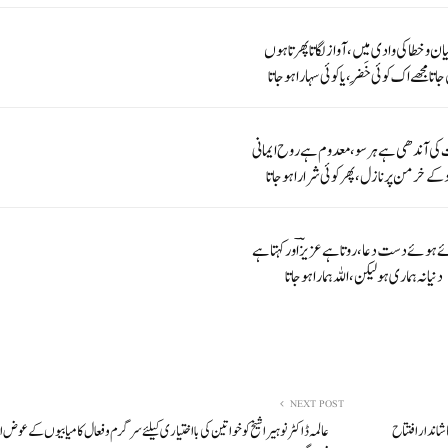
ن و خطا کی وادی میں، آواز لگاتا پھرتا ہوں
جاتا مجھے اک کوئی خَضِر، یا کوئی سہارا ہوجاتا
کی آندھی ہے ہر سو، معدوم ہے روح ایمانی
د کے خرمن پر نازل، پھر کوئی شرارا ہوجاتا
ے ہوئے دست دعا، روتا ہے عزیزؔ اور کہتا ہے
دنیا نہ ہماری ہو لیکن، اللہ ہمارا ہوجاتا
NEXT POST
شاندار افتتاح
عالمہ ڈاکٹر نوہیرا شیخ کو خواتین کی با اختیاری کیلئے سرگرم و فعال کامیابیوں کے عوض