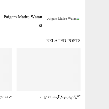
pp
Paigam Madre Watan
RELATED POSTS
مشفق مکرم جناب حید رقریشی صاحب ’جرمنی‘ سے
’حمد خدائے ع