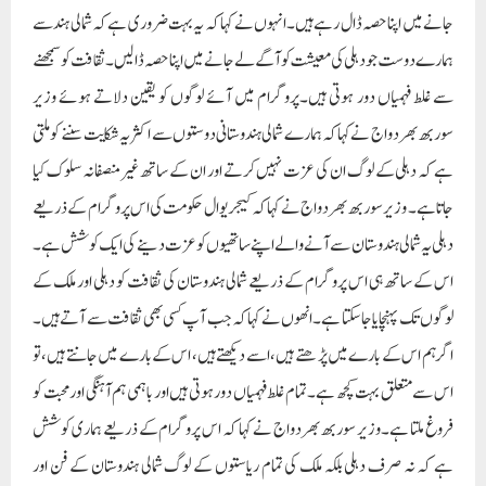
جانے میں اپنا حصہ ڈال رہے ہیں۔انہوں نے کہا کہ یہ بہت ضروری ہے کہ شمالی ہند سے
ہمارے دوست جو دہلی کی معیشت کو آگے لے جانے میں اپنا حصہ ڈالیں۔ثقافت کو سمجھنے
سے غلط فہمیاں دور ہوتی ہیں۔پروگرام میں آئے لوگوں کو یقین دلاتے ہوئے وزیر
سوربھ بھردواج نے کہا کہ ہمارے شمالی ہندوستانی دوستوں سے اکثر یہ شکایت سننے کو ملتی
ہے کہ دہلی کے لوگ ان کی عزت نہیں کرتے اور ان کے ساتھ غیر منصفانہ سلوک کیا
جاتا ہے۔ وزیر سوربھ بھردواج نے کہا کہ کیجریوال حکومت کی اس پروگرام کے ذریعے
دہلی یہ شمالی ہندوستان سے آنے والے اپنے ساتھیوں کو عزت دینے کی ایک کوشش ہے۔
اس کے ساتھ ہی اس پروگرام کے ذریعے شمالی ہندوستان کی ثقافت کو دہلی اور ملک کے
لوگوں تک پہنچایا جا سکتا ہے۔انھوں نے کہا کہ جب آپ کسی بھی ثقافت سے آتے ہیں۔
اگر ہم اس کے بارے میں پڑھتے ہیں، اسے دیکھتے ہیں، اس کے بارے میں جانتے ہیں، تو
اس سے متعلق بہت کچھ ہے۔تمام غلط فہمیاں دور ہوتی ہیں اور باہمی ہم آہنگی اور محبت کو
فروغ ملتا ہے۔وزیر سوربھ بھردواج نے کہا کہ اس پروگرام کے ذریعے ہماری کوشش
ہے کہ نہ صرف دہلی بلکہ ملک کی تمام ریاستوں کے لوگ شمالی ہندوستان کے فن اور