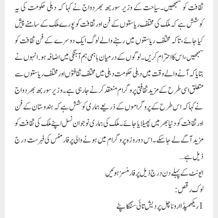
ثقافت کو سمجھیں۔سیاحت کے وزیر سوربھ بھردواج نے کہا کہ دہلی حکومت کی یہ
کوشش ہے کہ ملک کی مختلف ریاستوں کے فن اور ثقافت کو پورے ملک کے سامنے پیش
کیا جائے، تاکہ مختلف ریاستوں میں رہنے والے لوگ ایک دوسرے کے فن ثقافت کو
سمجھیں، اس کا احترام کریں۔ لوگوں کے درمیان باہمی ہم آہنگی میں اضافہ ہو. انہوں نے
بتایا کہ آنے والے وقت میں دہلی حکومت دہلی میں مختلف ثقافتوں اور مختلف ریاستوں سے
متعلق اسی طرح کے مزید ثقافتی پروگرام منعقد کرنے جا رہی ہے۔وزیر سوربھ بھردواج
نے کہا کہ اس طرح کے پروگراموں کے ذریعے ہماری کوشش ہے کہ ہندوستان کے فن
اور ثقافت کو دنیا بھر میں پھیلایا جائے۔ ملک کی ہماری نوجوان نسل اپنے ملک کی ثقافت کو
مزید آگے لے جا سکے۔اس دو روزہ پروگرام میں ہونے والی پرفارمنس کی فہرست درج
ذیل ہے…
ایونٹ کے پہلے دن درج ذیل پرفارمنسز ہوئیں
لوک رقص:
1 ریکھمپڈا اروناچل پردیش تائی سنگکاپٹے