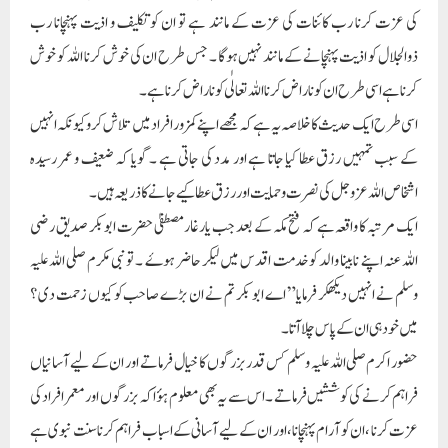
کی عزت کرنا رب کائنات کی عزت کے مانند ہے تو ان کو تکلیف و اذیت پہنچانا رب
ذوالجلال کو اذیت پہنچانے کے مانند نہیں ہوگا ۔ جس طرح ان کی خوش کرنا اللہ کو خوش
کرنا ہے اسی طرح ان کو ناراض کرنا اللہ تعالٰی کو ناراض کرنا ہے ۔
اسی طرح ایک حدیث کا خلاصہ یہ ہے کہ مجھے اپنے کمزور افراد میں تلاش کرو کیونکہ انہیں
کے سبب تمہیں رزق عطا کیا جاتا ہے اور مدد کی جاتی ہے ۔ گویا کہ ضعیف و عمر رسیدہ
اشخاص اللہ عزوجل کی نصرت و حمایت اور رزق عطا کیے جانے کا ذریعہ ہیں ۔
ایک مرتبہ کا واقعہ ہے کہ فتح مکہ کے بعد جب یارغار مصطفیٰ حضرت ابوبکر صدیق رضی
اللہ عنہ اپنے نابینا والد کو خدمت اقدس میں لیکر حاضر ہوۓ ۔ تو نبی مکرم صلی اللہ علیہ
وسلم نے انہیں دیکھکر فرمایا ” اے ابو بکر تم نے ان بڑے صاحب کو کیوں زحمت دی ؟
میں خود ہی ان کے پاس چلا آتا۔
حضور اکرم صلی اللہ علیہ وسلم کس قدر بزرگوں کا خیال فرماتے اور ان کے لیے آسانیاں
فراہم کرنے کی کوششیں فرماتے ۔اس سے یہ بھی معلوم ہؤا کہ بزرگوں اور معمر افراد کی
عزت کرنا ، ان کو آرام پہنچانا، اور ان کے لیے آسانی کے اسباب فراہم کرنا سنت نبوی ہے