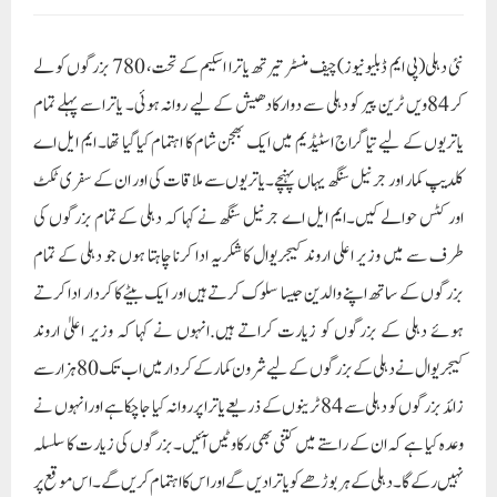
نئی دہلی(پی ایم ڈبلیو نیوز)چیف منسٹر تیرتھ یاترا اسکیم کے تحت، 780 بزرگوں کو لے
کر 84ویں ٹرین پیر کو دہلی سے دوارکادھیش کے لیے روانہ ہوئی۔ یاترا سے پہلے تمام
یاتریوں کے لیے تیاگراج اسٹیڈیم میں ایک بھجن شام کا اہتمام کیا گیا تھا۔ ایم ایل اے
کلدیپ کمار اور جرنیل سنگھ یہاں پہنچے۔یاتریوں سے ملاقات کی اور ان کے سفری ٹکٹ
اور کٹس حوالے کیں۔ایم ایل اے جرنیل سنگھ نے کہا کہ دہلی کے تمام بزرگوں کی
طرف سے میں وزیر اعلی اروند کیجریوال کا شکریہ ادا کرنا چاہتا ہوں جو دہلی کے تمام
بزرگوں کے ساتھ اپنے والدین جیسا سلوک کرتے ہیں اور ایک بیٹے کا کردار ادا کرتے
ہوئے دہلی کے بزرگوں کو زیارت کراتے ہیں.انہوں نے کہا کہ وزیر اعلیٰ اروند
کیجریوال نے دہلی کے بزرگوں کے لیے شرون کمار کے کردار میں اب تک 80 ہزار سے
زائد بزرگوں کو دہلی سے 84 ٹرینوں کے ذریعے یاترا پر روانہ کیا جاچکا ہے اور انہوں نے
وعدہ کیا ہے کہ ان کے راستے میں کتنی بھی رکاوٹیں آئیں۔ بزرگوں کی زیارت کا سلسلہ
نہیں رکے گا۔ دہلی کے ہر بوڑھے کو یاترا دیں گے اور اس کا اہتمام کریں گے۔اس موقع پر