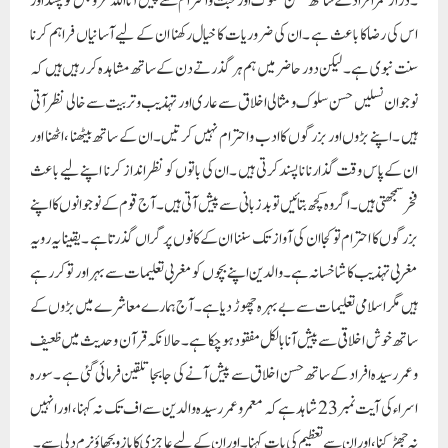
۔ دراز عمر افراد کے سا تھ حسن سلوک اور محبت و احترام سے پیش آنا اللہ عزوجل کو پسند اور
اس کی رضا کا باعث ہے ۔ ان کی ضروریات کا خیال رکھنا ان کے لیے آسانیاں فراہم کرنا
سنت نبوی ہے ۔ لیکن دور حاضر میں ہم ہر گذرتے دن کے ساتھ مشاہدہ کر رہیں ہیں کہ
نوجوان نسلیں حسن سلوک و مثالی اخلاق سے عاری اور تہذیب و تربیت سے خالی نظر آتی
ہیں ۔ اپنے بڑوں اور بزرگوں کا ادب و احترام نہیں کرتیں ۔ان کے ساتھ بیٹھنا ، اٹھنا اور
ان کے پاس وقت گذارنا ناپسند کرتی ہیں ۔ان کی باتوں کو نظر انداز کرنا اپنے لیے باعث
فخر سمجھتی ہیں ۔ اگر وہ کچھ بتائیں تو بد زبانی سے پیش آتی ہیں ۔آج قوم کے نوجوانوں کا اپنے
بزرگوں کا احترام تو کجا ان کی آواز تک سننا ان کے کانوں پر گراں گذرتا ہے ۔ یقینا یہ رویہ
مغربی تہذیب کا شاخسانہ ہے ۔ والدین اپنے بچوں کو مغربی تعلیمات سے بہراور تو کررہے
ہیں مگر اسلامی تعلیمات سے بے بہرہ چھوڑ دیا ہے ۔آج ہمارے معاشرے میں بڑوں کے
سا تھ خوش اخلاقی سے پیش آنا بالکل مفقود ہوچکا ہے ۔ حالانکہ قرآن و حدیث میں ظعیف
و عمر رسیدہ افراد کے ساتھ حسن اخلاق سے پیش آنے کی جابجا تلقین فرمائی گئی ہے ۔ سورہ
اسراء کی آیت نمبر 23 شاہد ہے کہ معمر و عمر رسیدہ والدین سے اف تک نہ کہنا ، اور انہیں
نہ جھڑکنا ، اور ان سے تعظیم کی بات کہنا ۔ اور ان کے لیے عاجزی کا بازو بچھاؤ نرم دلی سے ۔