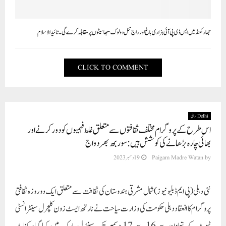
جھارکھنڈ میں ایس ڈی پی آئی ہزاری باغ اور راج محل دو لوک سبھا سیٹوں پر مقابلہ کرے گی۔ تائید الاسلام
CLICK TO COMMENT
Delhi دہلی
اس طرح کے پروگرام مختلف ثقافتوں سے متعلق غلط فہمیوں کو دور کرنے اور
بھائی چارہ بڑھانے کی کوشش ہیں: سوربھ بھردواج
by
Paigam Madre Watan
19 دسمبر 2023
نئی دہلی(پی ایم ڈبلیو نیو ز)شمال مشرقی ہندوستان کی ثقافت سے متعلق ایک دو روزہ ثقافتی
پروگرام کا انعقاد دہلی حکومت کی وزارت سیاحت نے نارتھ ایسٹ زون کلچرل سینٹر انسٹی
ٹیوٹ کے تعاون سے 16 سے 17 دسمبر تک سینٹرل پارک میں کیا گیا، کناٹ