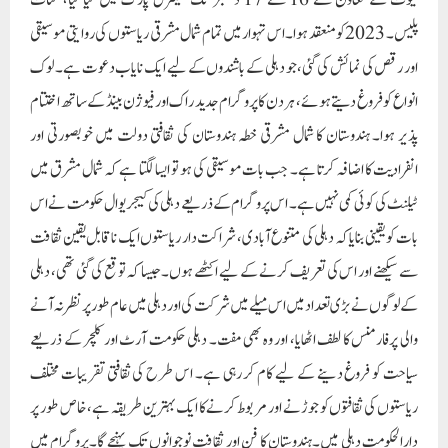
پلیس۔ 2023 کو منعقد ہوا۔ اس تہوار میں تمام شمال مشرقی ریاستوں کی روایتی موسیقی
اور رقص کی نمائش کی گئی، جو دہلی کے باشندوں کے لیے ایک نایاب دعوت ہے۔ لوک
انواع کو فروغ دیتے ہوئے، ہر دن کا پروگرام جدید راک اور فیوژن بینڈ کے ساتھ اختتام
پذیر ہوا۔ ہندوستان کا شمال مشرقی خطہ ہندوستان کی ثقافتی دولت میں خوبصورتی اور
انفرادیت کا اضافہ کرتا ہے۔ جب بات موسیقی کی ہو تو ایسا لگتا ہے کہ شمال مشرق میں
ٹیلنٹ کی کوئی کمی نہیں ہے۔ اس پروگرام کے ذریعے دہلی کی کیجریوال حکومت نے اس
بات کو یقینی بنایا کہ دہلی کی متنوع آبادی، شراکت دار ریاستوں ایک ناقابل یقین ثقافت
سے سیکھنے اور اس کی تعریف کرنے کے لیے اکٹھے ہوں۔جیسا کہ توقع کی گئی تھی، دہلی
کے لوگوں نے بڑی تعداد میں اس میلے میں شرکت کی اور دہلی میں عام طور پر نظر نہ آنے
والی پرفارمنس کا لطف اٹھایا، اور وہ بھی مفت۔ دہلی حکومت آرٹ اور کلچر کے ذریعے
سیاحت کو فروغ دینے کے لیے کام کر رہی ہے۔ اس طرح کی ثقافتی تقریبات مختلف
ریاستوں کی ثقافتوں کو جوڑنے اور مربوط کرنے کا ایک بہترین طریقہ ہے، خاص طور پر
دارالحکومت دہلی میں۔ہندوستان کا فن اور ثقافت نوجوانوں تک پہنچے گا۔پروگرام میں