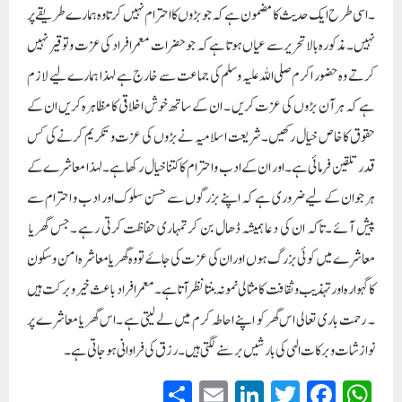
۔اسی طرح ایک حدیث کا مضمون ہے کہ جو بڑوں کا احترام نہیں کرتا وہ ہمارے طریقے پر
نہیں ۔ مذکورہ بالا تحریر سے عیاں ہوتا ہے کہ جو حضرات معمر افراد کی عزت و توقیر نہیں
کرتے وہ حضور اکرم صلی اللہ علیہ وسلم کی جماعت سے خارج ہے لہذا ہمارے لیے لازم
ہے کہ ہر آن بڑوں کی عزت کریں ۔ ان کے ساتھ خوش اخلاقی کا مظاہرہ کریں ان کے
حقوق کا خاص خیال رکھیں۔ شریعت اسلامیہ نے بڑوں کی عزت و تکریم کرنے کی کس
قدر تلقین فرمائی ہے ۔اور ان کے ادب و احترام کا کتنا خیال رکھا ہے ۔لہذا معاشرے کے
ہر جوان کے لیے ضروری ہے کہ اپنے بزرگوں سے حسن سلوک اور ادب و احترام سے
پیش آئے ۔تاکہ ان کی دعا ہمیشہ ڈھال بن کر تمہاری حفاظت کرتی رہے ۔جس گھر یا
معاشرے میں کوئی بزرگ ہوں اور ان کی عزت کی جاۓ تو وہ گھر یا معاشرہ امن و سکون
کا گہوارہ اور تہذیب و ثقافت کا مثالی نمونہ بنتا نظر آتا ہے ۔ معمر افراد باعث خیر و برکت ہیں
۔ رحمت باری تعالی اس گھر کو اپنے احاطہ کرم میں لے لیتی ہے ۔اس گھر یا معاشرے پر
نوازشات و برکات الہی کی بارشیں برسنے لگتی ہیں ۔ رزق کی فراوانی ہوجاتی ہے ۔
S
E
Li
T
Fa
W