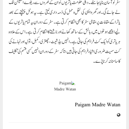
سفر کو آسان بنایا جا سکے۔ دہلی حکومت یاتریوں کو ان کے گھروں سے ریلوے اسٹیشن تک
لے جائے گی۔اور گھر واپسی کی نقل و حمل کی ذمہ داری لیتی ہے۔ یہ ہوٹل پہنچنے کے بعد
یاترا کے مقامات پر مقامی سفر کا بھی انتظام کرتی ہے۔ سفر کے دوران یہ تمام یاتریوں کے
لیے اچھے ہوٹلوں میں رہائش کے ساتھ کھانے اور ناشتے کا انتظام کرتی ہے۔ اس کے علاوہ
ہر یاتری کو ایک کٹ فراہم کی جاتی ہے۔انہیں بیڈ شیٹ، چھتری، کمبل، تولیہ اور نہانے کی
کٹ سمیت ضروری اشیاء فراہم کی جاتی ہیں، تاکہ سفر کے دوران انہیں کسی قسم کی تکلیف
کا سامنا نہ کرنا پڑے۔
Paigam Madre Watan