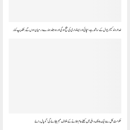
خدا اروند کیجریوال کے ساتھ ہے، سچائی اور ایمانداری کی فتح ہوگی اور وہ جلد ہمارے درمیان ہوں گے: کلدیپ کمار
حکومت کل سے ایک ماہ تک دہلی میں کھلے عام جلانے کے خلاف مہم چلائے گی: گوپال رائے