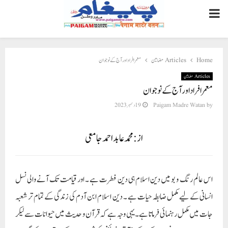
PRIMARY
MENU
Home
Articles مضامین
معمر افراد اور آج کے نوجوان
Articles مضامین
معمر افراد اور آج کے نوجوان
by
Paigam Madre Watan
19 دسمبر 2023
از : محمد عابد احمد جامعی
اس عالم رنگ و بو میں دین اسلام ہی دین فطرت ہے ۔ اور قیامت تک آنے والی نسل
انسانی کے لیے مکمل ضابطہ حیات ہے ۔ دین اسلام ابن آدم کی زندگی کے تمام تر شعبہ
جات میں مکمل رہنمائی فرماتا ہے ۔یہی وجہ ہے کہ قرآن و حدیث میں حیوانات سے لیکر