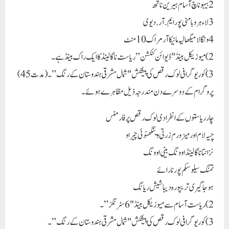
2 بیہو ناچ آسام ہیرین ناتھ
3 لاء ہروبا منی پور ایم.آر.دیوی
4 ونگالا میگھالیہ مانیکا آر مراک 10 منٹ
2) میوزیکل بینڈ "ڈیوائن کنکشن” ریاست ناگالینڈ کا ایک راک بینڈ ہے۔
3) کوریوگرافی لوک رقص کی پیشکش "شمال مشرقی ہندوستان کے رنگ”۔ (مدت 45)
پروگرام کے دوسرے دن مندرجہ ذیل مظاہرے ہوئے۔
چار ریاستوں کے انفرادی لوک رقص پرفارمنس
چیہ لام اور میزورم زرتی وینگھنوئی چیراو
نزانتا ناگالینڈ اوونگ بینی اوونگ
تمنگ سیلو سکم پورنا رائے
ہوجاگیری تریپورہ دیباشیش ریانگ
2) ریاست آسام سے میوزیکل بینڈ "6 سٹرنگز”۔
3) کوریوگرافی لوک رقص کی پیشکش "شمال مشرقی ہندوستان کے رنگ”۔