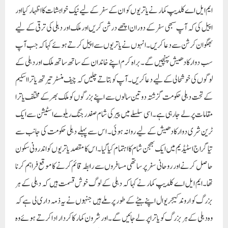
ایم ایل اے کلدیپ کمار نے یاتریوں کو ان کے سفر کے لیے نیک خواہشات کا اظہار کیا اور
اپیل کی کہ آپ سبھی سفر کے دوران اچھے درشن کریں اور ملک اور دہلی کی ترقی کے لیے
بھگوان کرشن سے دعا کریں۔ انہوں نے یاتریوں سے اپیل کرتے ہوئے کہا کہ جب آپ
سب دوارکادھیش پہنچیں گے۔براہ کرم اپنے خاندان کے ساتھ ساتھ ملک اور دہلی کے
لوگوں کی خوشحالی کے لیے دعا کریں۔آپ کو بتاتے چلیں کہ چیف منسٹر تیرتھ یاترا اسکیم
کے تحت دہلی حکومت گزشتہ دو تین سالوں سے اپنے بزرگوں کو ملک بھر کے مختلف یاترا
مقامات پر لے جا رہی ہے۔ اسی سلسلے میں پیر کی شام صفدرجنگ ریلوے اسٹیشن سے ایک
ٹرین شری دوارکادھیش کے لیے روانہ ہوئی۔ اس سے پہلے دہلی حکومت کی جانب سے
تیاگراج اسٹیڈیم میں ایک بھجن شام کا اہتمام کیا گیا۔ اس کا مقصد یاتریوں کو اندرونی سکون
حاصل کرنے اور روحانی سفر پر ساتھی مسافروں سے رابطہ قائم کرنے کا موقع فراہم کرنا
تھا۔ایم ایل اے کلدیپ کمار نے کہا کہ دہلی کے لوگ خوش قسمت ہیں کہ دہلی کے ہر
بزرگ کو اروند کیجریوال اپنے بیٹے کے طور پر ملے ہیں جنہوں نے یہ ذمہ داری لی ہے کہ
وہ دہلی کے ہر بزرگ کو یاترا پر لے جائیں گے۔ اور شرون کمار کا کردار ادا کرتے ہوئے وہ