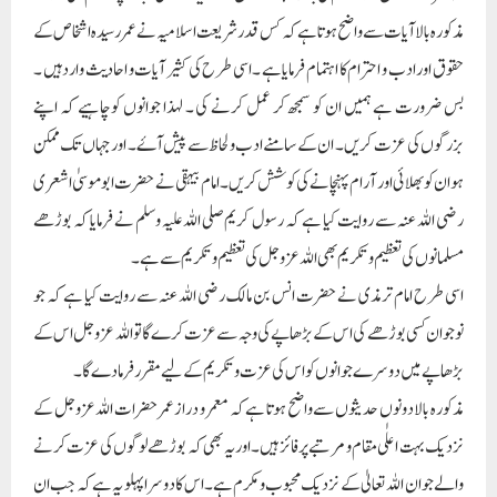
مذکورہ بالا آیات سے واضح ہوتا ہے کہ کس قدر شریعت اسلامیہ نے عمر رسیدہ اشخاص کے
حقوق اور ادب و احترام کا اہتمام فرمایا ہے ۔اسی طرح کی کثیر آیات و احادیث وارد ہیں ۔
بس ضرورت ہے ہمیں ان کو سمجھ کر عمل کرنے کی ۔ لہذا جوانوں کو چاہیے کہ اپنے
بزرگوں کی عزت کریں ۔ ان کے سامنے ادب و لحاظ سے پیش آۓ ۔ اور جہاں تک ممکن
ہو ان کو بھلائی اور آرام پہنچانے کی کوشش کریں۔ امام بیہقی نے حضرت ابو موسیٰ اشعری
رضی اللہ عنہ سے روایت کیا ہے کہ رسول کریم صلی اللہ علیہ وسلم نے فرمایا کہ بوڑھے
مسلمانوں کی تعظیم و تکریم بھی اللہ عزوجل کی تعظیم و تکریم سے ہے ۔
اسی طرح امام ترمذی نے حضرت انس بن مالک رضی اللہ عنہ سے روایت کیا ہے کہ جو
نوجوان کسی بوڑھے کی اس کے بڑھاپے کی وجہ سے عزت کرے گا تو اللہ عزوجل اس کے
بڑھاپے میں دوسرے جوانوں کو اس کی عزت و تکریم کے لیے مقرر فرمادے گا۔
مذکورہ بالا دونوں حدیثوں سے واضح ہوتا ہے کہ معمر و دراز عمر حضرات اللہ عزوجل کے
نزدیک بہت اعلٰی مقام و مرتبے پر فائز ہیں ۔ اور یہ بھی کہ بوڑھے لوگوں کی عزت کرنے
والے جوان اللہ تعالیٰ کے نزدیک محبوب و مکرم ہے ۔ اس کا دوسرا پہلو یہ ہے کہ جب ان