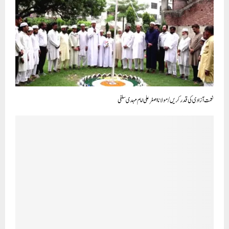
نعمت آزادی کی قدر کریں/مولانا اصغر علی امام مہدی سلفی