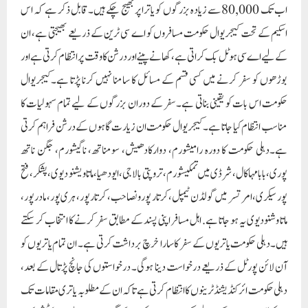
اب تک 80,000 سے زیادہ بزرگوں کو یاترا پر بھیج چکے ہیں۔قابل ذکر ہے کہ اس
اسکیم کے تحت کیجریوال حکومت مسافروں کو اے سی ٹرین کے ذریعے بھیجتی ہے، ان
کے لیے اے سی ہوٹل بک کراتی ہے، کھانے پینے اور درشن کا وقت پر انتظام کرتی ہے اور
بوڑھوں کو سفر کرنے میں کسی قسم کے مسائل کا سامنا نہیں کرنا پڑتا ہے۔کیجریوال
حکومت اس بات کو یقینی بناتی ہے۔سفر کے دوران بزرگوں کے لیے تمام سہولیات کا
مناسب انتظام کیا جاتا ہے۔کیجریوال حکومت ان زیارت گاہوں کے درشن فراہم کرتی
ہے۔دہلی حکومت کا دورہ رامیشورم، دوارکادھیش، سومناتھ، ناگیشورم، جگن ناتھ
پوری، بابا مہاکال، شرڈی میں تمکیشورم، تروپتی بالاجی، ایودھیا، ماتا ویشنو دیوی، پشکر، فتح
پور سیکری، امرتسر میں گولڈن ٹیمپل، کرتار پور ونصاحب، کرتار پور، ہری پور، مادرپور،
ماتا وشنودیوی یہ ہو جاتا ہے. اہل مسافر اپنی پسند کے مطابق سفر کرنے کا انتخاب کر سکتے
ہیں۔دہلی حکومت یاتریوں کے سفر کا سارا خرچ برداشت کرتی ہے۔ ان تمام یاتریوں کو
آن لائن پورٹل کے ذریعے درخواست دینا ہوگی۔ درخواستوں کی جانچ پڑتال کے بعد،
دہلی حکومت ائرکنڈیشنڈ ٹرینوں کا انتظام کرتی ہے تاکہ ان کے مطلوبہ یاتری مقامات تک