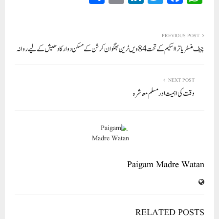
ha
m
nk
wi
ce
ha
re
ail
ed
tte
bo
ts
In
r
ok
A
PREVIOUS POST
چیف منسٹر یاترا اسکیم کے تحت 84ویں ٹرین بھگوان کرشن کے مسکن دوارکادھیش کے لیے روانہ
pp
NEXT POST
وقت کی اہمیت اور مسلم معاشرہ
Paigam Madre Watan
RELATED POSTS