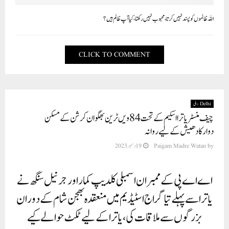
اللہ ظالموں کو پسند نہیں کرتا، محبوب نہیں رکھتا،کیا آپ ظالم ہیں؟
CLICK TO COMMENT
Delhi دہلی
چیف منسٹر یاترا اسکیم کے تحت 84ویں ٹرین بھگوان کرشن کے مسکن
دوارکادھیش کے لیے روانہ
by
Paigam Madre Watan
19 دسمبر 2023
اے اے پی کے ممبران اسمبلی کلدیپ کمار اور جرنیل سنگھ نے
یاترا سے پہلے تیاگراج اسٹیڈیم میں منعقدہ بھجن شام کے دوران
بزرگوں سے ملاقات کی، یاترا کے لیے ٹکٹ حوالے کیے