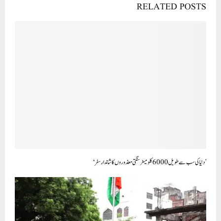
RELATED POSTS
’دنیا کی سب سے طویل 6000 کلو میٹر سنگتی معذوروں کا شاندار سفر‘