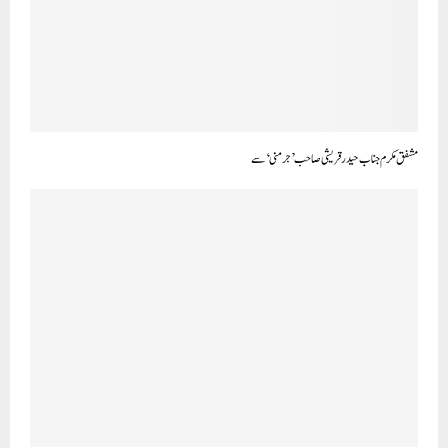
مشفق مکرم جناب حید رقریشی صاحب ’جرمنی‘ سے