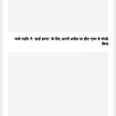
जम्मे ग़फ़ीर ने "क़र्ज़ हस्ना” के लिए अपनी अपील पर हीरा ग्रुप से संपर्क
किया