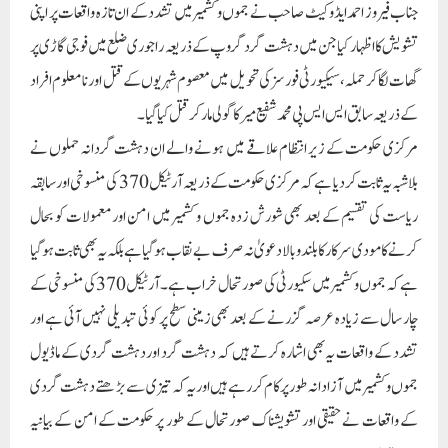
کرنے کا مودی سرکار کا بلند و بالا دعویٰ نہ صرف بے نقاب ہوگیا ہے بلکہ یہ بھی ثابت ہو گیا
ہے کہ جموں و کشمیر میں سکیورٹی کی صورتحال خراب ہے۔ آرٹیکل 370 کی منسوخی کے
چار سال سے زیادہ عرصہ گزرنے کے بعد بھی زمینی سطح پر کوئی تبدیلی نہیں آئی ہے اور
تشدد کے واقعات یہ بھی اشارہ کرتے ہیں کہ دہشت گرد اور دہشت گردی کے ماڈیول
جموں و کشمیر میں آزادانہ طور پر کام کر رہے ہیں اور یہ کہ تیزی سے بڑھتے دہشت گردی
کے واقعات نے حقیقی اور تشویشناک صورتحال کے طور پر حکومت کے امن کے بیانیہ
سے متصادم ہے۔
صدرآل انڈیا مسلم مجلس مشاورت نے سیکورٹی فورسز کے ذریعہ پوچھ گچھ کے دوران تین
شہریوں کی ہلاکت پر بھی اپنی شدید تشویش کا اظہار کیا اور اسے ایک سنگین تشویش کا
معاملہ قرار دیا کیونکہ یہ ہلاکتیں مقامی آبادی کو مزید الگ کر دیتی ہیں۔ اگرچہ ریاستی
انتظامیہ اور فوج نے تحقیقات کا اعلان کیا ہے لیکن آل انڈیا مسلم مجلس مشاورت کا مطالبہ
ہے کہ ہلاکتوں کی تحقیقات نہ صرف فوج بلکہ ایک سینئر سول جج کے ذریعہ بھی ہونی
چاہئیں تاکہ اصل سچائی منظر عام پر آسکے۔