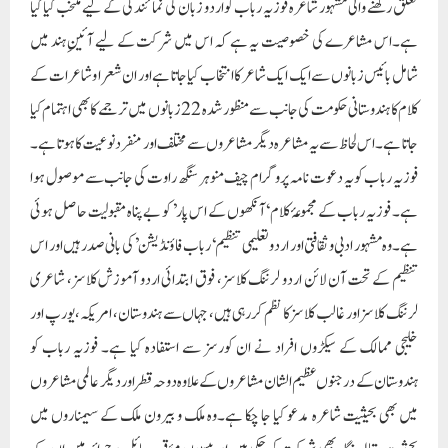
تعلق رکھنے والی مشہور شاعرہ فوزیہ رباب کو اردو زبان کی نمائندگی کے لیے منتخب کیا گیا
ہے۔اس مشاعرے کی خصوصیت یہ ہے کہ اس میں شرکت کے لیے آئینِ ہند میں
شامل بائیس زبانوں سے ایک ایک شاعر کا انتخاب کیا جاتا ہے اور ان شعرا و شاعرات کے
کلام کا ہندوستانی حکومت کی جانب سے منظور شدہ 22 زبانوں میں ترجمے کا بھی اہتمام کیا
جاتا ہے۔اس لحاظ سے یہ مشاعرہ دیگر مشاعروں سے مختلف اور منفرد نوعیت کا ہوتا ہے۔
فوزیہ رباب کو یہ دعوت نامہ پروگرام چیف منوہر سنگھ راوت کی جانب سے موصول ہوا
ہے۔ فوزیہ رباب کے مجموعۂ کلام ‘آنکھوں کے اس پار’ کو بے پناہ مقبولیت حاصل ہوئی
ہے۔وہ مشہور ادبی و ثقافتی اور اردو تعلیمی تنظیم ‘رباب فاؤنڈیشن’ کی بانی صدر ہیں اور اس
تنظیم کے تحت آن لائن اردو لرننگ کلاسز، فوق ابتدائی اردو آموزش کلاسز، شاعری
لرننگ کلاسز اور غالب کلاسز کا نظم کر رہی ہیں، جہاں سے ہندوستان، امریکہ، یورپ اور
خلیجی ممالک کے سیکڑوں افراد نے ان کورسز سے استفادہ کیا ہے۔ فوزیہ رباب کو
ہندوستان کے درجنوں عظیم الشان مشاعروں کے علاوہ دوحہ قطر اور دیگر عالمی مشاعروں
میں بھی بحیثیت شاعرہ مدعو کیا جا چکا ہے۔وہ ملک و بیرون ملک کے سیمناروں میں