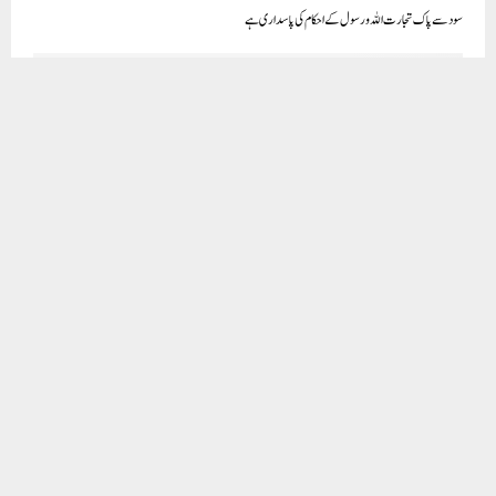
بی جے پی نے دن دیہاڑے بے ایمانی کر کے چنڈی گڑھ کے میئر کا انتخاب جیت لیا، یہ ملک کی جمہوریت کے لیے بہت
خطرناک ہے: اروند کیجریوال
CLICK TO COMMENT