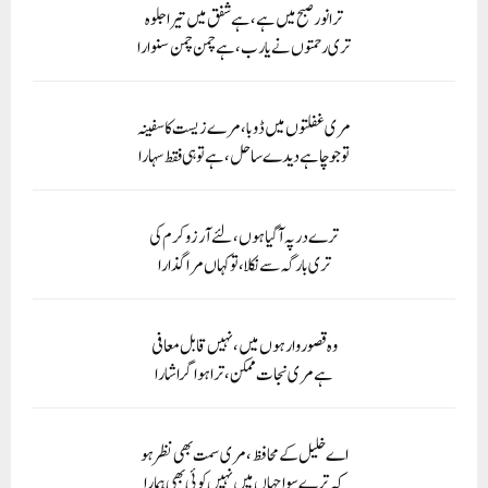
ترا نور صبح میں ہے، ہے شفق میں تیرا جلوہ
تری رحمتوں نے یارب، ہے چمن چمن سنوارا
مری غفلتوں میں ڈوبا، مرے زیست کا سفینہ
تو جو چاہے دیدے ساحل، ہے تو ہی فقط سہارا
ترے درپہ آگیا ہوں، لئے آرزو کرم کی
تری بارگہ سے نکلا، توکہاں مرا گذارا
وہ قصوروار ہوں میں، نہیں قابل معافی
ہے مری نجات ممکن، ترا ہو اگر اشارا
اے خلیل کے محافظ، مری سمت بھی نظر ہو
کہ ترے سوا جہاں میں نہیں کوئی بھی ہمارا