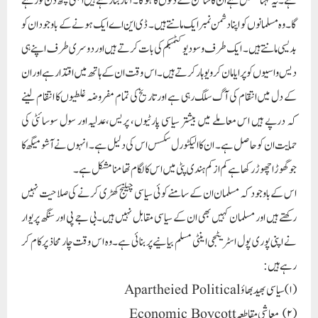
ہے۔یہ کہنا مشکل ہے ان کا شاشن کتنے دنوں کا ہوگا۔ آثار بتارہے ہیں ابھی کچھ دن تو رہے
گا۔وہ مسلمانوں کو اپنا دشمن نمبر ایک مانتے ہیں۔ ڈی این اے ایک ہونے کے باوجود ان کو
بدیسی مانتے ہیں۔ ایک طرف وسو دیو کٹمبکم کی بات کرتے ہیں اور دوسری طرف اپنے ہی
دیس واسیوں کو پرایا مان کر ویوہار کرتے ہیں۔اس وقت ان کے ہاتھ میں اقتدار ہے اور ان
کے دل میں انتقام کی آگ سلگ رہی ہے اور تاریخ کی تمام مفروضہ غلطیوں کا انتقام لینے
کہ درپے ہیں اس معاملے میں بیشتر سیاسی پارٹیوں، پریس،عدلیہ اور سول سوسائٹی کی
حمایت ان کو حاصل ہے۔ ان کا الیکٹورل سکسس اس کی دلیل ہے۔ انہوں نے آشو میگھ کا
جو گھوڑا چھو ڑ رکھا ہے کم از کم ہندی پٹی میں اس کا لگام تھامنا مشکل ہے۔
اس کے باوجود کہ مسلمان ان کے سامنے کوئی سیاسی چیلنج کھڑی کرنے کی صلاحیت نہیں
رکھتے ہیں اور مسلمان کہیں بھی ان کے سیاسی مقابل نہیں ہیں۔بی جے پی اور سنگھ پریوار
نے اپنی پوری پول اسٹریٹجی اینٹی مسلم بیانیے پر بنائی ہے۔ وہ اس وقت چار محاذ پر کام کر
رہے ہیں:
(۱) سیاسی بھید بھاؤ Apartheied Political
(۲) معاشی مقاطعہ Economic Boycott