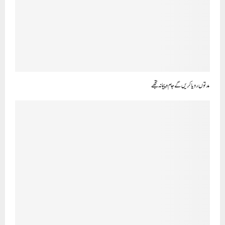
مدتو ں رویا کریں گے جا م وپیمانہ تجھے