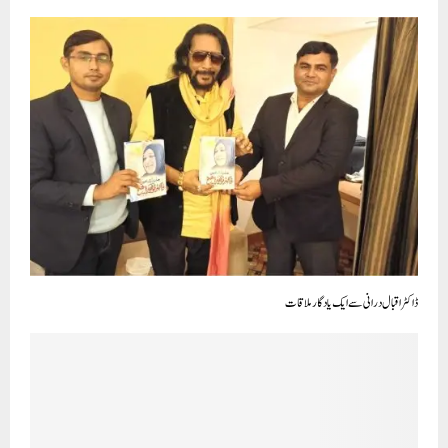
ڈاکٹر اقبال درانی سے ایک یادگار ملاقات