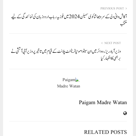
re
ail
ed
tte
bo
ts
In
r
ok
A
PREVIOUS POST
آکاش وانی دلی کے سرو بھاشا کوی سمیلن 2024 میں فوزیہ رباب اردو زبان کی نمائندگی کے لیے
pp
منتخب
NEXT POST
وزیرآباد ریزرو وائر میں ان سیٹو امونیا ٹریٹمنٹ پلانٹ کے قیام میں تاخیر پر وزیر آبی آتشی نے
برہمی کا اظہار کیا
Paigam Madre Watan
RELATED POSTS