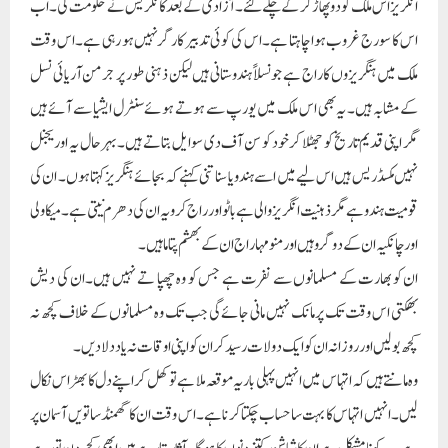
انگریز اس ملک کو دو پھاڑ کر کے چلے گئے۔ آزادی کے بعد کانگریس نے حکومت کی۔اب
اس کا سورج غروب ہوا چاہتا ہے۔اس کی کوئی تدبیر کارگرنہیں ہو رہی ہے۔اس وقت
ملک میں ہنگریزوں کا راج ہے جو نسلاً ہندوستانی ہیں لیکن ذہنی طور پر جرمن آریائی نسل
کے مشابہ ہیں۔ یہ بھی اس ملک میں یورپ سے ہوتے ہوئے سنٹرل ایشیا سے آئے ہیں
مگر اپنی قدیم تاریخ کو جھٹلا کر خود کو سن آف دی سوایل بتاتے ہیں۔بہر حال یہ اوریجنل
نہیں مکسڈریس ہیں اس لیے میں اسے ہندو یا سناتنی کہنے کہ بجائے ہنگریز کہتا ہوں۔ ان کی
قومیت ہندو ہے مگر ذہنیت انگریز والی ہے باٹو اور راج کرو یہ ان کی دھرم نیتی ہے۔میکاولی
اور چانکیہ ان کے دو گرو ہیں اور منو مہاراج ان کے بھشم پتاما ہیں۔
ان کو بھارت کے مسلمانوں سے نفرت ہے جس کو وہ چھپا تے نہیں ہیں۔ان کی دیش
بھکتی اس وقت تک پرمانک نہیں مانی جائے گی جب تک وہ مسلمانوں کے خلاف کچھ نہ
کچھ بولیں اور روزانہ ان کو ایک دو لات رسید کر ان کو اپنی اوقات نہ یاد دلا دیں۔
وہ ما نتے ہیں کہ اتہاس میں انہیں پہلی بار یہ موقعہ ملا ہے تو کھل کر اپنے دل کا بھڑاس نکال
لیں۔ انہیں اتہاس کا بہت سا حساب چکتا کر نا ہے۔ اس وقت ان کا گھمنڈ ساتویں آسمان پر