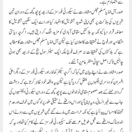
صدر مشاورت نے اپنے بیان میں کہا کہ اگرچہ سیکٹر کمانڈر اور سیکورٹی فورسز کے دیگر اعلیٰ
افسران کو دوسری جگہوں پر منتقل کر دیا گیا ہے لیکن یہ واقعہ خود ظاہر کرتا ہے کہ دہشت
گردانہ حملے کے بعد معصوم مقامی نوجوانوں سے پوچھ گچھ کے دوران سیکورٹی ایجنسیوں کی
جانب سے غیر انسانی رویہ اپنایا گیا اور اس واقعے نے حقیقی طور پر لوگوں میں خوف اور عدم
تحفظ کا احساس پیدا کیا ہے کیونکہ حراست میں مارے گئے تین شہریوں میں سے دو نے اس
اندوہناک واقعے سے قبل طویل عرصے تک سیکیورٹی فورسز کے لیے کام کیا تھا اور یہ کہ
اگرچہ پولیس نے اس معاملے میں ایف آئی آر درج کر لی ہے، لیکن مشاورت کو امید ہے
کہ جانچ شفاف طریقے سے کی جائے گی تاکہ قصوروار وں کو سزا مل سکے۔
Paigam Madre Watan