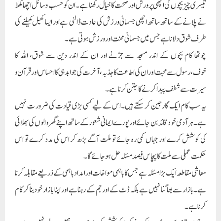
تیسری چیز بچوں کی اچھی پر ورش اور صحت کا خیال رکھنا ہے۔ ان کو حسب وسائل اچھا کھلا
نے پلانے کے ساتھ ساتھ اچھی جسمانی ورزش کی عادت ڈالنی ہے اور ایسا کھیل کھیلنے کی
طرف شوق دلا نا ہے جس میں جسمانی محنت اور ورزش ہوتی ہے۔
چوتھا کام بچوں کے اندر مسجد سے جڑنے اور ان کے اندر دین سے شوق، اللہ کا
خوف،رسول سے محبت اور ان کی اطاعت کا جذبہ ،آخرت کی جوابدہی کا احساس اور قرآن و
سیرت سے شغف پیدا کرنے کا جتن کرنا ہے۔
یہ سب کام ایک گارجین کر سکتے ہیں۔اس کے لیے کسی بڑی قیادت کی ضرور ت نہیں
ہے۔ہر آدمی خود قائد بن جائے اور پورے ایمانی شعور کے ساتھ اپنے گھر والوں کی بھلائی
کی کوشش کرے اور جہاں کمی رہ جائے تو ملت آگے بڑھ کر اس کی مدد کرے تو اس
حکمت عملی سے ملت کا پچاس فیصد مسئلہ حل ہو جائے گا۔
معاشی مقاطعہ ایک بڑا مسئلہ ہے جس کا باہمی مواخات اور امداد باہمی کے ذریعے مقابلہ کرنا
ہے۔بازار سے بھا گنا نہیں ہے بلکہ ڈ ٹ کے اور جم کے رہنا ہے اور اپنا بازار خود بنا کر کام
کرنا ہے۔