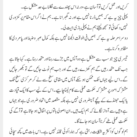
کریں اور عمل کریں تو آسان ہے، ورنہ اس پھندے سے نکلنا بے حد مشکل ہے۔
پہلی چیز یہ ہے کہ ہمیں ڈرنا نہیں ہے اور نہ گھبرا نا ہے۔ ہم نے اگر اس مقام پر کمزوری
نہیں دکھائی تو سمجھ لیجئے ہم نے پہلی بازی جیت لی۔
دوسرا مرحلہ یہ ہے کہ ہمیں فی الوقت الجھنا نہیں ہے بلکہ کمال صبر وضبط اور پا مردی کا
مظاہرہ کر نا ہے۔
تیسری چیز جو سب سے مشکل ہے وہ آپس میں جڑے رہنا اور متحد رہنا ہے۔ کہا جاتا ہے
جب تک متحد رہیں گے ہم کھڑے رہیں گے اور جب ہم ٹوٹ جائیں گے تو بکھر جائیں
گے۔اس لیے جہاں تک ممکن ہو سکے آپس میں مقامی سطح سے لے کر مر کزی سطح تک
مشترکہ امور پر مشترکہ حکمت عملی سے کام لینا چاہیے۔ اس کے لیے سب کا ایک قیادت
یا ایک جھنڈے کے نیچے آنا ضرور ی نہیں ہے بلکہ مقصد میں اتحاد ضرور ی ہے جو جہاں
ہے وہیں سے آواز لگائے کہ ہم ایک ہیں۔ان اصولی باتوں پر اتفاق ہو جاتاہے تو آگے کی
حکمت عملی طے کر نا آسان ہو جائے گا۔
ہم لوگوں کو اکثر یہ شکایت رہتی ہے کہ ہمارا کوئی قائد نہیں ہے۔ اس بات میں کچھ سچائی