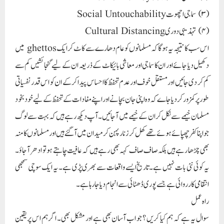
(۳) سماجی اچھوت Social Untouchability
(۴) تہذیبی دوری Cultural Distancing
اس سب کا نتیجہ یہ ہوگا کہ مسلمانوں کو عام دھارے سے کاٹ کر ایکghettos میں
دکھیل دیا جائے اور ان کا سماجی اور معاشی بائیکاٹ کے ذریعہ ان کے لیے گنجائشیں کم سے
کم کر دی جائیں اور مستقل خوف اور عدم تحفظ کا احساس پیدا کرکے ان کو اس قدر نفسیاتی
طور پر کمزور کر دیا جاے کہ وہ اپنی جان بچانے اور اپنے مفادات کے تحفظ کے لیے خود بخود
مسلمان خیمے سے نکل کر ان کے خیمے میں آجائیں۔ آپ دیکھ رہے ہیں کہ بہت سے لوگ
جو اپنا کفر چھپا ئے ہوئے تھے کھل کر زنار پہن کر میدان میں آگئے ہیں اور مسلمانوں کا منہ
بھی چڑھا رہے ہیں بلکہ صاف صاف کہہ بھی رہے ہیں کہ عافیت چاہتے ہو تو ادھر آجاؤ۔
یہ کوئی نئی بات نہیں ہے۔تاریخ ایسے واقعات سے بھری پڑی ہے۔ یہ ایک سوچی سمجھی
انتقامی کارروائی ہے جسے پوری ڈھٹائی سے انجام دیا جا رہا ہے۔
راہ عمل
سوال یہ ہے کہ ہم کیا کریں ؟ جو اب آسان بھی ہے اور مشکل بھی۔ اگر ہم اس پر یقین