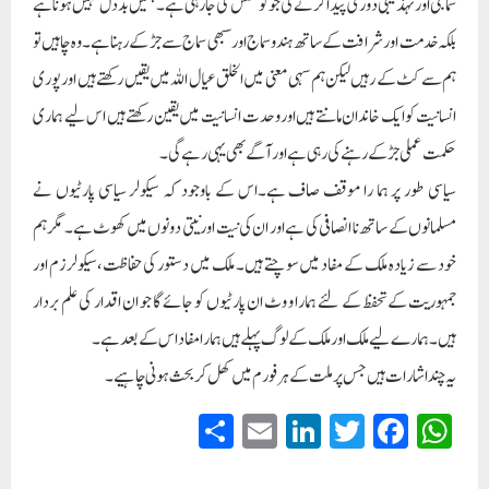
سماجی اور تہذیبی دوری پیدا کر نے کی جو کوشش کی جارہی ہے۔ ہمیں بد دل نہیں ہونا ہے
بلکہ خدمت اور شرافت کے ساتھ ہندو سماج اور سبھی سماج سے جڑ کے رہنا ہے۔ وہ چاہیں تو
ہم سے کٹ کے رہیں لیکن ہم سہی معنی میں الخلق عیال اللہ میں یقیں رکھتے ہیں اور پوری
انسانیت کو ایک خاندان مانتے ہیں اوروحدت انسا نیت میں یقین رکھتے ہیں اس لیے ہماری
حکمت عملی جڑ کے رہنے کی رہی ہے اور آگے بھی یہی رہے گی۔
سیاسی طور پر ہما را موقف صاف ہے۔اس کے باوجود کہ سیکولر سیاسی پارٹیوں نے
مسلمانوں کے ساتھ نا انصافی کی ہے اور ان کی نیت اور نیتی دونوں میں کھوٹ ہے۔ مگر ہم
خود سے زیادہ ملک کے مفاد میں سوچتے ہیں۔ ملک میں دستور کی حفاظت،سیکولرزم اور
جمہوریت کے تحفظ کے لئے ہمارا و وٹ ان پارٹیوں کو جائے گا جو ان اقدار کی علم بردار
ہیں۔ ہمارے لیے ملک اور ملک کے لوگ پہلے ہیں ہمارا مفاد اس کے بعد ہے۔
یہ چند اشارات ہیں جس پر ملت کے ہر فورم میں کھل کر بحث ہونی چاہیے۔
S
E
Li
T
Fa
W
ha
m
nk
wi
ce
ha