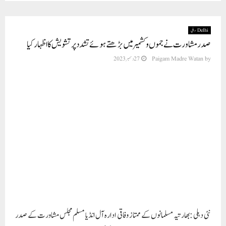
Delhi دہلی
صدرمشاورت نے جموں و کشمیر میں بڑھتے ہوئے تشدد پر تشویش کا اظہار کیا
by
Paigam Madre Watan
27 دسمبر 2023
نئی دہلی :بھارتیہ مسلمانوں کے ممتاز وفاقی ادارہ آل انڈیا مسلم مجلس مشاورت کے صدر
جناب فیروز احمد ایڈوکیٹ صاحب نے جموں و کشمیر میں تشدد کے ان تازہ واقعات پر اپنی
تشویش کا اظہار کیا جن میں دہشت گرد گروپ کے ذریعہ راجوری ضلع میں فوجی گاڑی پر
گھات لگا کر حملہ، سیکیورٹی فورسز کی تحویل میں معصوم شہریوں کے قتل اور نامعلوم افراد
کے ذریعہ سابق ایس ایس پی محمد شفیع میر کا گولی مار کر قتل کیا گیا۔
مرکزی حکومت کے زیر انتظام علاقے میں ہونے والے ان دہشت گردانہ حملوں نے
بلاشبہ یہ ثابت کر دیا ہے کہ مرکزی حکومت کے ذریعہ آرٹیکل 370 کی منسوخی اور سابقہ
ریاست کی تقسیم کے بعد بھی شورش زدہ جموں و کشمیر میں امن اور معمولات کو بحال