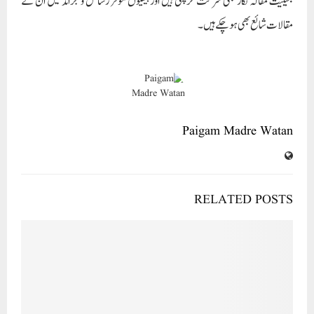
بحیثیت مقالہ نگار بھی شرکت کرچکی ہیں اور بیسیوں مؤقر رسائل و جرائد میں ان کے
مقالات شائع بھی ہوچکے ہیں۔
Paigam Madre Watan
RELATED POSTS