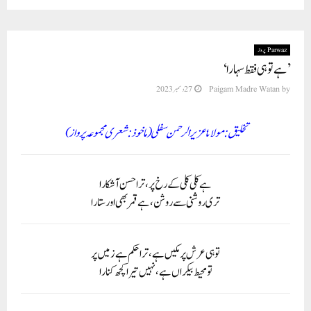
Parwaz پرواز
’ہے تو ہی فقط سہارا‘
by
Paigam Madre Watan
27 دسمبر 2023
تخلیق:مولانا عزیزالرحمن سفلی(ماخوذ: شعری مجموعہ پرواز)
ہے کلی کلی کے رخ پر، ترا حسن آشکارا
تری روشنی سے روشن، ہے قمر بھی اور ستارا
تو ہی عر ش پر مکیں ہے، ترا حکم ہے زمیں پر
تو محیط بیکراں ہے، نہیں تیرا کچھ کنارا