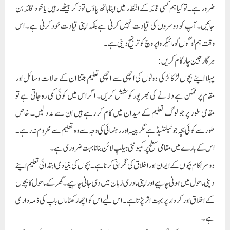
ضرور ہے۔تو کیا ہم کسی قائد کے انتظار میں اپنا ہاتھ پاؤں توڑ کر بیٹھے رہیں یا خود قائد بن
جائیں۔ آپ کو دوسروں کی قیادت نہیں کرنی ہے بلکہ اپنی قیادت خود کرنی ہے۔ اس
وقت ہم لوگوں کو مائیکرو اپروچ کو ترجیح دینی ہے۔
ہر گارجین چار کام کریں:
پہلا اپنے بچوں لڑکا لڑکی دونوں کی اچھی سے اچھی تعلیم جتنا ان کے حالات وسائل اور
مقام پر ممکن ہے دلا نے کی بھرپور کوشش کریں۔ اگر اس میں کوئی کمی رہ جاتی ہے تو
مقامی طور پر جو لوگ تعلیم کے میدان میں کام کر رہے ہیں ان سے مدد لیں۔ خاص
طورسے کوئی بچہ جو ٹیلنٹیڈ ہے مگر پیسہ اور رہنمائی کی وجہ سے وہ تعلیم سے محروم نہ رہے۔
اس کے بارے میں مقامی سطح پر کمیونٹی ہیلپ لائن بنانا بہت ضروری ہے۔
دوسرا کام بچوں کے ایمان اور اخلاق کی نگرانی کرنا ہے۔ بچوں کی بنیاد ی ابتدائی تعلیم اپنے
دینی ماحول میں ہونی چاہیے اور اپنی مادری زبان میں دی جانی چاہیے۔ گھر کے ماحول کا بچوں
کے اخلاق اور کردار پر بہت اثر پڑتا ہے۔ اس لیے اس کو اچھا رکھنا ما ں باپ کی ذمہ دار ی
ہے۔