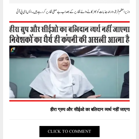
وزیر اعظم فرقہ وارانہ جذبات کو بھڑکانے والے تقاریر کے بعد اب بے معنی تقاریر کررہے ہیں۔ ایس ڈی پی آئی
हीरा ग्रुप और सीईओ का बलिदान व्यर्थ नहीं जाएगा
CLICK TO COMMENT