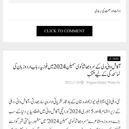
دولت اور صحت کی بربادی
CLICK TO COMMENT
Delhi دہلی
آکاش وانی دلی کے سرو بھاشا کوی سمیلن 2024 میں فوزیہ رباب اردو زبان کی
نمائندگی کے لیے منتخب
by
Paigam Madre Watan
29 دسمبر 2023
نئی دہلی (پی ایم ڈبلیو نیوز)ہندوستان کے باوقار نشریاتی ادارہ پرسار بھارتی ، آکاش وانی، دہلی
کے زیر اہتمام 4 اور 5 جنوری 2024 کو رانچی آکاش وانی میں انعقاد پذیر دنیا کے سب
بڑے دو روزہ مشاعرے ‘سرو بھاشا کوی سمیلن 2024’ میں مشہور سیاحتی شہر گوا سے