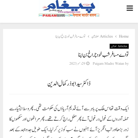
PRIMARY
MENU
Home
Articles مضامین
تو اے مسافر شب خود چراغ بن اپنا
Articles مضامین
تو اے مسافر شب خود چراغ بن اپنا
by
Paigam Madre Watan
29 دسمبر 2023
ڈاکٹر سید ابوذر کمال الدین
ایک وقت تھا اس ملک پر باہر سے آئے قدیم آریاؤں کی حکومت تھی۔ پھر وسط ایشیاء سے
حملہ آوروں کے غول در غول آئے پھر مغل راج کرتے تھے۔پھر مراٹھوں اور سکھوں کا
زور بڑھا اور تب انگریز آئے جنہوں نے سب کو زیر کر لیا۔ایک طویل جدوجہد کے بعد