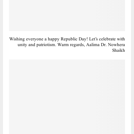
بزرگوں کے ساتھ حُسن اخلاق سے پیش آنا چاہئے۔ مذاکرے میں ڈاکٹر صادق، جاوید نسیم کا خطاب