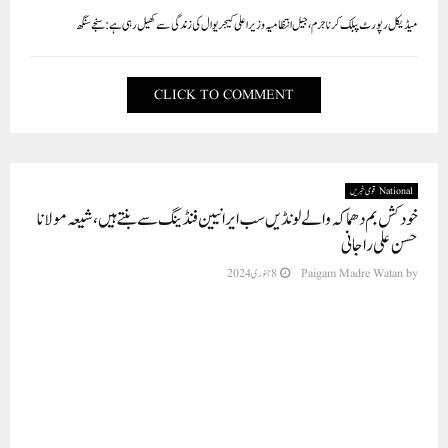
میڈیکل رپورٹ پبلک کرنا جرم، جیل انتظامیہ وزیر اعلی کیجریوال کی زندگی سے کھیل رہی ہے: سنجے سنگھ
CLICK TO COMMENT
National قومی خبریں
خودکش بم دھماکہ والے لونڈیں سب ایرانیین فنڈینگ سے بنتے ہیں، شیعہ مولانا
حسن علی راجانی
by
Paigam Madre Watan
8 جنوری 2024
مہوا(پی ایم ڈبلیو نیوز) شیعہ مولانا حسن علی راجانی آج کل گجرات کے دورے پر ہے جس
میں انہونے بتایا کہ دنیا میں خودکش بم دھماکہ والے لونڈیں سب ایرانی فنڈینگ سے بنتے
ہیں، اور اس کو بنانے میں ایران سے دس سال عیاشی کرنے والے علماء ہوتے ہیں جو امام
خمینی کا خواب دیکھ کر ہندوستان میں قدم رکھتے ہیں، یہ ہم جنس پرست شیعہ علماء خوب