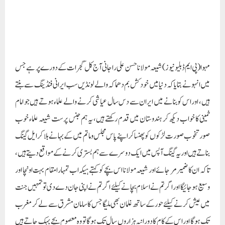
صورتخوب صورت لڑکوں کو پھنسا کر اپنے پاس مجلس و ماتم میں کے بہانے بلا کر ایل گینگ
بناتے ہیں اور یہ گینگ آپس میں ایک دوسرے سے ہم بستری کرنے کے مواقع دیتے ہیں،
تاکہ ان کا ضمیر مر جائے اور شیعہ مولانا اس بچے کو کہتے ہیکہ اب تمہارا مقام بہت اونچا اور
وسیع ہو جائیگا اور اگر تم نے اسلام بچانے کیلئے اگر تم نے اپنی جان دے دی توتمہیں جنت
میں عیش کرنے کیلئے حور کے ساتھ غلمان بھی ملیگا جس کا سامان مشرق سے لے کر مغرب
تک ہوگا اور اس کے کام کا دورانیہ ہزاروں سال تک ہوگا تو وہ معصوم بچے بہک جاتے ہیں
اور سوچتے ہیکہ جب اس دنیا میں چار پانچ اینچ کے سامان اور ایک دو منٹ کے دورانیہ میں
اتنا مزہ آ رہا ہیکہ ہم خود کش بم دھماکہ کرنے کیلئے تیار ہو گئے ہیں تو پھر جنت کے اس غلمان
میں کتنا مزہ آئیگا، اس لئے مولانا راجانی نے کہا کہ والدین اپنے چکنے لونڈوں کو نہ مدرسہ
میں اور نہ کسی مولوی کے پاس بھیجے کونکہ ان بیچارے مولویوں کو مدرسوں کی زندگی سے
لیکر بہت بڑی عمر تک ایک بوڑھیا بھی دیکھنے کو تو کیا کبھی کسی مولوی پارک وارک یا فلم
وغیرہ تک نہیں جا پاتا ہیں، اس لئے یہ مولوی لونڈوں کے ساتھ ہی اپنا ہاتھ صاف کرکے
کہتے ہیکہ قوم نہ ہمیں گھومنے پھرنے دیگی اور نہ کبھی فلم وغیرہ دیکھنے دیگی یا کہیں اور ہمیں