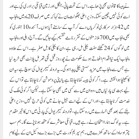
نے پیسا کا قانون بھی پڑھا ہے۔اس کے تحت پانی، جنگل اور زمین قبائلی برادری کی ہے اور
اسے کوئی نہیں چھین سکتا۔وزیر اعلی بھگونت مان نے کہا کہ میں صرف 20 ماہ میں پنجاب
میں 42 ہزار سرکاری نوکریاں دے کر آپ کے سامنے آیا ہوں۔ آئندہ 10 جنوری کو
بھی پنجاب میں 700 ملازمتوں کے تقرر نامے تقسیم کیے جائیں گے۔ آج دہلی اور پنجاب
میں لوگوں کو 24 گھنٹے مفت بجلی مل رہی ہے، ان کا بجلی کا بل صفر ہے۔ اس کے علاوہ
پنجاب ایک نیا اقدام اٹھاتے ہوئے حکومت نے چھ روز قبل نجی تھرمل پلانٹ بھی خرید لیا
ہے جس سے پنجاب میں مزید سستی بجلی پیدا ہوگی۔ یہ اروند کیجریوال کی سوچ ہے، یہ ان
کا کھینچا ہوا نقشہ ہے۔ اگر کوئی پیسہ کمانا چاہتا ہے یا اپنی پروموشن کرنا چاہتا ہے تو اس کے
لیے بہت سی پارٹیاں ہیں، وہ ان میں سے کسی میں بھی جا سکتا ہے۔لیکن اگر کوئی ملک کی
خدمت کرنا چاہتا ہے، اور اس کے لیے اسے جیل جانے میں کوئی حرج نہیں، وزیر اعلیٰ
بننے کے بعد بھی خسارے میں رہ سکتا ہے، تو اروند کیجریوال کی پارٹی میں اس کا خیر مقدم
ہے۔ یہ لوگ ہمارا امتحان لے رہے ہیں۔ قبائلی معاشرے کو متحد ہونا پڑے گا۔ ہم سب
چترا وساوا کے ساتھ کھڑے ہیں۔ ہم سپریم کورٹ میں بڑے بڑے وکیل ان کے لیے کام