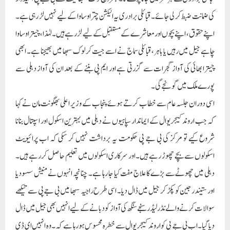
کی ضمانت ضبط کر لی جائے۔ قبائلی برادری یہ الیکشن چترا وساوا کے لیے نہیں لڑ رہی ہے۔
اپنے حقوق، اپنے بچوں اور معاشرے کے مستقبل کے لیے لڑ رہے ہیں۔ لہٰذا، چیترا وساوا
چاہے جیل میں رہیں یا باہر، قبائلی سماج نے اسے جیت کر لوک سبھا میں بھیجنا ہے۔ ابھی
چیترا بھائی کی آواز گجرات سے گزرتی ہے اور ایم پی بننے کے بعد ان کی آواز دہلی سے
پورے ملک میں گونجے گی۔
اسی دوران جلسہ عام سے خطاب کرتے ہوئے پنجاب کے وزیر اعلی بھگونت مان نے کہا
کہ جب اروند کیجریوال کے ایماندار سپاہیوں نے دہلی میں بہترین اسکول اور اسپتال بنانا
شروع کیے تو مرکز کی بی جے پی حکومت یہ برداشت نہیں کر سکی کہ اب پرائیویٹ
اسکولوں سے بچے چھوڑ رہے ہیں۔ اور سرکاری اسکولوں میں تعلیم حاصل کر رہے ہیں۔
دہلی میں چھوٹے سے بڑے کا علاج مفت کیا جا رہا ہے۔ چنانچہ انہوں نے منیش سسودیا
اور ستیندر جین کو پکڑ کر جیل میں ڈال دیا۔ اسی طرح راجیہ سبھا میں بی جے پی سے تیکھے
سوالات کرنے والے نڈر لیڈر سنجے سنگھ کی آواز کو دبانے کے لیے انہیں بھی جیل میں ڈال
دیا گیا۔ اب بی جے پی کو اروند کیجریوال سے خطرہ محسوس ہورہا ہے کہ ۔وہ انہیں ای ڈی