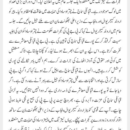
گجرات کے نیترنگ میں منعقدہ ایک جلسہ عام میں یہ اعلان کیا۔ اس دوران بڑی تعداد
میں لوگ موجود رہے۔قبائلی سماج نے چترا وساوا کی حمایت میں طاقت کا مظاہرہ کیا۔ پیر کو
اروند کیجریوال اور پنجاب کے وزیر اعلی بھگونت مان ان سے ملنے جیل جائیں گے۔ جلسہ
عام میں اروند کیجریوال نے کہا کہ بی جے پی کی گجرات حکومت نے چترا وساوا کو ان کی اہلیہ
سمیت گرفتار کرکے پورے قبائلی سماج کی توہین کی ہے۔ بی جے پی قبائلی معاشرے سے
نفرت کرتا ہے۔ اس لیے یہ ان کے ابھرتے ہوئے لیڈر کو کچلنا چاہتا ہے، تاکہ مستقبل
میں کوئی اور حقوق کی آواز اٹھانے کی جرات نہ کرے۔ ہم انہیں باہر نکالنے کی پوری
کوشش کر رہے ہیں۔ انہوں نے قبائلی سماج سے اپیل کرتے ہوئے کہا کہ اگر بی جے پی
سازش کرتی ہے اور انتخابات سے قبل چترا وساوا کو جیل سے باہر آنے سے روکتی ہے۔اگر
دیا جائے تو یہ پورے قبائلی معاشرے کی ذمہ داری ہے کہ وہ انہیں جتوائیں۔ یہ لڑائی
قبائلی سماج کی عزت و آبرو کی ہے، بھروچ سیٹ پر بی جے پی کی جمع پونجی ضبط ہونی
چاہیے۔آپ کے قومی کنوینر اروند کیجریوال پنجاب کے وزیر اعلی بھگونت مان کے ساتھ
اتوار کو دو روزہ دورے پر گجرات پہنچے۔ یہاں نیترنگ میں چیتر وساوا کی حمایت میں منعقدہ