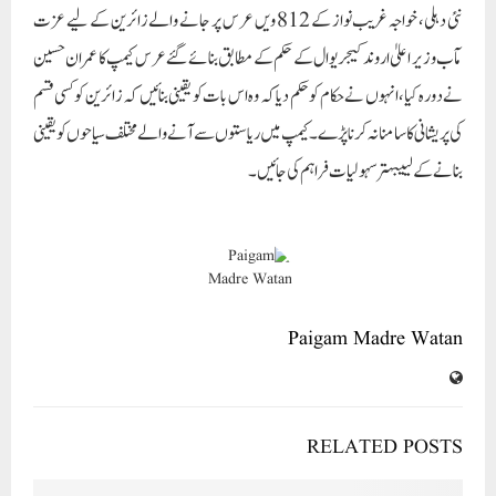
نئی دہلی، خواجہ غریب نواز کے 812 ویں عرس پر جانے والے زائرین کے لیے عزت
مآب وزیر اعلیٰ اروند کیجریوال کے حکم کے مطابق بنائے گئے عرس کیمپ کا عمران حسین
نے دورہ کیا، انہوں نے حکام کو حکم دیا کہ وہ اس بات کو یقینی بنائیں کہ زائرین کو کسی قسم
کی پریشانی کا سامنا نہ کرنا پڑے۔ کیمپ میں ریاستوں سے آنے والے مختلف سیاحوں کو یقینی
بنانے کے لییبہتر سہولیات فراہم کی جائیں۔
Paigam Madre Watan
RELATED POSTS