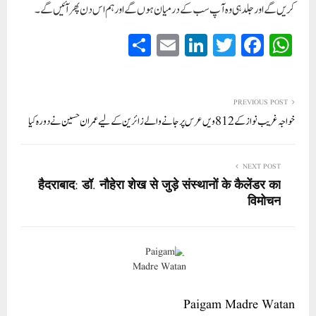
کریں گے اور جلد ہی وہ آپ سب کے درمیان ہوں گے اور ہم اس دن پھر آئیں گے۔
S
E
Li
T
Fa
W
ha
m
nk
wi
ce
ha
re
ail
ed
tte
bo
ts
In
r
ok
A
PREVIOUS POST
خواجہ غریب نواز کے 812 ویں عرس پر جانے والے زائرین کے لیے عمران حسین نے دورہ کیا
pp
NEXT POST
हैदराबाद: डॉ. नौहेरा शेख से जुड़े संस्थानों के कैलेंडर का
विमोचन
Paigam Madre Watan