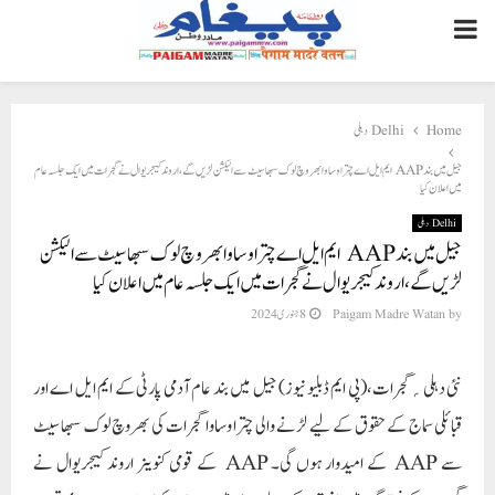
PRIMARY
MENU
Home
Delhi دہلی
جیل میں بند AAP ایم ایل اے چترا وساوا بھروچ لوک سبھا سیٹ سے الیکشن لڑیں گے ، اروند کیجریوال نے گجرات میں ایک جلسہ عام
میں اعلان کیا
Delhi دہلی
جیل میں بند AAP ایم ایل اے چترا وساوا بھروچ لوک سبھا سیٹ سے الیکشن
لڑیں گے ، اروند کیجریوال نے گجرات میں ایک جلسہ عام میں اعلان کیا
by
Paigam Madre Watan
8 جنوری 2024
نئی دہلی؍گجرات،(پی ایم ڈبلیو نیوز) جیل میں بند عام آدمی پارٹی کے ایم ایل اے اور
قبائلی سماج کے حقوق کے لیے لڑنے والی چترا وساوا گجرات کی بھروچ لوک سبھا سیٹ
سے AAP کے امیدوار ہوں گی۔ AAP کے قومی کنوینر اروند کیجریوال نے