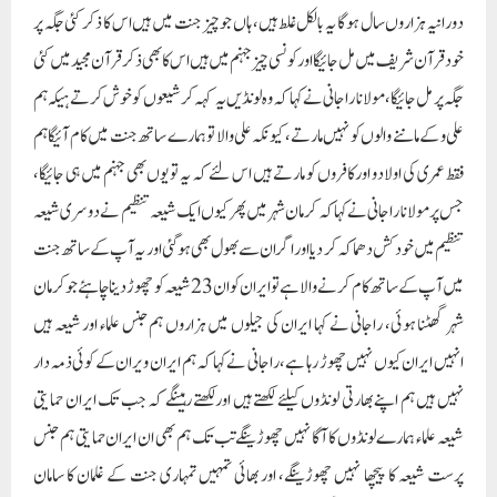
میں آپ کے ساتھ کام کرنے والا ہے تو ایران کو ان 23 شیعہ کو چھوڑ دینا چاہئے جو کرمان
شہر گھٹنا ہوئی، راجانی نے کہا ایران کی جیلوں میں ہزاروں ہم جنس علماء اور شیعہ ہیں
انہیں ایران کیوں نہیں چھوڑ رہا ہے، راجانی نے کہا کہ ہم ایران ویران کے کوئی ذمہ دار
نہیں ہیں ہم اپنے بھارتی لونڈوں کیلئے لکھتے ہیں اورلکھتے رہینگے کہ جب تک ایران حمایتی
شیعہ علماء ہمارے لونڈوں کا آگا نہیں چھوڑینگے تب تک ہم بھی ان ایران حمایتی ہم جنس
پرست شیعہ کا پیچھا نہیں چھوڑینگے، اور بھائی تمہیں تمہاری جنت کے غلمان کا سامان
مبارک ہمیں یہاں دیڑھ انگل کی مسجد میں نماز پڑھانے دو
Paigam Madre Watan