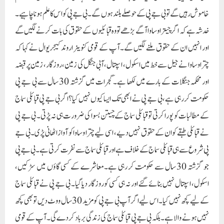
خاموش رہیں گے تو بی جے پی کے حوصلے بلند ہوں گے۔ بی جے پی کو اس کا علم ہونا چاہیے۔
خدشہ ہے کہ اگر چیترا وساوا آگے بڑھے تو وہ قبائلیوں کے حقوق کی بات کرنے لگیں گے
اور انہیں ان کے حقوق ملنے لگیں گے۔آپ کے قومی کنوینر اروند کیجریوال نے کہا کہ
چترا وساوا نے جیل سے خط میں اسکول، اسپتال، آبی جنگل کی زمین، روزگار، زمین پر قبضہ
اور محکمہ جنگلات کے بارے میں لکھا ہے۔ گجرات میں گزشتہ 30 سال سے بی جے پی
حکومت کر رہی ہے، بی جے پی نے ابھی تک ایسا کیوں نہیں کیا؟اگر بی جے پی قبائلی سماج
کے مطالبات کو پورا کرتی تو قبائلی سماج کے چیتن بسوا کی ضرورت ہی نہ پڑتی۔ بی جے پی
نے قبائلی طبقے کو ان کے حقوق نہیں دیے، اسی لیے چترا وساوا کو آواز اٹھانی پڑی۔ بی جے
پی شروع سے ہی قبائلی سماج کے خلاف ہے اور قبائلی سماج سے نفرت کرتی ہے۔ بی جے پی
جو گزشتہ 30 سال سے حکومت کر رہی ہے۔معاشرے کے کسی گاؤں میں سڑکیں،
اسکول، اسپتال نہیں بنائے گئے اور نہ ہی کسی کو روزگار دیا گیا۔ بی جے پی نے قبائلی سماج
کے لیے کچھ نہیں کیا۔ اس لیے اگر آپ بی جے پی کو مزید 30 سال ووٹ دیں تو بھی کچھ
نہیں ہونے والا ہے۔ بلکہ بی جے پی قبائلی سماج کی زندگی برباد کر دے گی۔آپ کے قومی