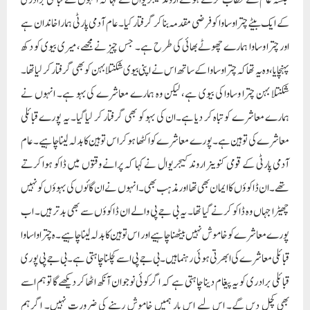
جلسہ عام سے خطاب کرتے ہوئے اروند کیجریوال نے کہا کہ انہوں نے قبائلی برادری
کے ایک بیٹے چترا وساوا کو فرضی مقدمہ بنا کر گرفتار کیا۔ عام آدمی پارٹی ہمارا خاندان ہے
اور چترا وساوا ہمارے چھوٹے بھائی کی طرح ہے۔ جس چیز نے مجھے، میری بیوی کو دکھ
پہنچایا، وہ یہ تھا کہ چترا وساوا کے ساتھ اس نے اپنی بیوی شکنتلا بہن کو بھی گرفتار کر لیا تھا۔
شکنتلا بہن چترا وساوا کی بیوی ہے، لیکن وہ ہمارے معاشرے کی بہو ہے۔ انہوں نے
ہمارے معاشرے کو تباہ کر دیا ہے۔ان کی بہو کو بھی گرفتار کر لیا گیا۔ یہ پورے قبائلی
معاشرے کی توہین ہے۔ پورے معاشرے کو اکٹھا ہو کر اس توہین کا بدلہ لینا چاہیے۔عام
آدمی پارٹی کے قومی کنوینر اروند کیجریوال نے کہا کہ پرانے وقتوں میں ڈاکو ہوا کرتے
تھے۔ ان ڈاکوؤں کا ایمان بھی تھا اور مذہب بھی۔ انہوں نے ان گائوں کی بہوؤں کو نہیں
چھیڑا جہاں وہ ڈاکو کرنے گیا تھا۔ یہ بی جے پی والے ان ڈاکوؤں سے بھی بدتر ہیں۔ اب
پورے معاشرے کو خاموش نہیں بیٹھنا چاہیے اور اس توہین کا بدلہ لینا چاہیے۔ہ چترا واساوا
قبائلی معاشرے کی ابھرتی ہوئی رہنما ہیں۔ بی جے پی اسے کچلنا چاہتی ہے۔ بی جے پی پوری
قبائلی برادری کو یہ پیغام دینا چاہتی ہے کہ اگر کوئی نوجوان آنکھ اٹھا کر دیکھے گا تو ہم اسے
بھی کچل دیں گے۔ اس لیے اس بار ہمیں خاموش رہنے کی ضرورت نہیں۔ اگر ہم