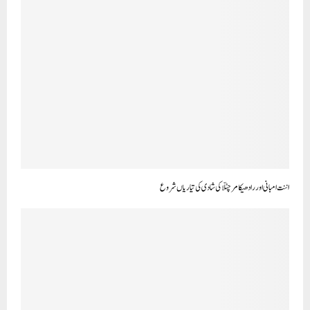
اننت امبانی اور رادھیکا مرچنٹ کی شادی کی تیاریاں شروع