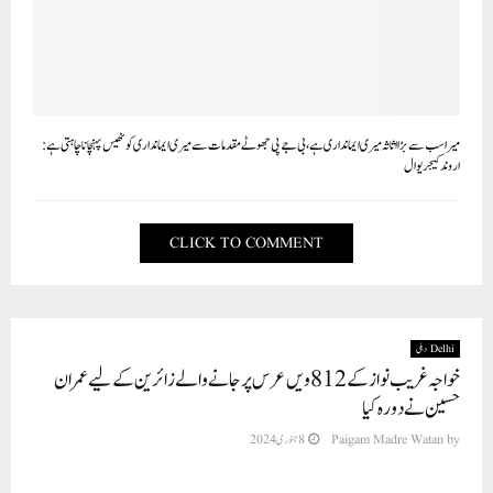
میرا سب سے بڑا اثاثہ میری ایمانداری ہے، بی جے پی جھوٹے مقدمات سے میری ایمانداری کو ٹھیس پہنچانا چاہتی ہے:
اروند کیجریوال
CLICK TO COMMENT
Delhi دہلی
خواجہ غریب نواز کے 812 ویں عرس پر جانے والے زائرین کے لیے عمران
حسین نے دورہ کیا
by
Paigam Madre Watan
8 جنوری 2024