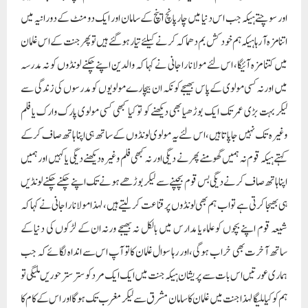
اپنا ہاتھ صاف کرنے دیگی بس قوم بچپنے سے لیکر بوڑھے ہونے تک اپنے چکنے چکنے لونڈیں
ہی بھیجا کرتی ہے تو اب ہم بھی لونڈوں پر قناعت کر لیتے ہیں، لہذا مولانا راجانی نے کہا کہ
شیعہ قوم اپنے بچوں کوعلماء یا مدارس میں بالکل نہ بھیجے ورنہ ان کے لڑکوں کی دنیا کے
ساتھ آخرت بھی خراب ہوگی، اور رہا سوال غلمان کا تو آپ اس سے انداہ لگائے کہ جب
ہماری عورتیں اس بات سے پریشان ہیکہ جنت میں ایک ایک مرد کو ستر ستر حوریں ملیگی تو
ہم کو کیا ملیگا لہذا جنت میں غلمان کا سامان مشرق سےلیکر مغرب تک ہوگا اور اس کے کام کا
دورانیہ ہزاروں سال ہوگا یہ بالکل غلط ہیں، ہاں جو چیز جنت میں ہیں اس کا ذکر کئی جگہ پر
خود قرآن شریف میں مل جائیگا اور کونسی چیز جہنم میں ہیں اس کا بھی ذکر قرآن مجید میں کئی
جگہ پر مل جائیگا، مولانا راجانی نے کہا کہ وہ لونڈیں یہ کہہ کر شیعوں کو خوش کرتے ہیکہ ہم
علی و کے ماننے والوں کو نہیں مارتے، کیونکہ علی والا تو ہمارے ساتھ جنت میں کام آئیگا ہم
فقط عمری کی اولادو اور کافروں کو مارتے ہیں اس لئے کہ یہ تو یوں بھی جہنم میں ہی جائیگا،
جس پر مولانا راجانی نے کہا کہ کرمان شہر میں پھر کیوں ایک شیعہ تنظیم نے دوسری شیعہ
تنظیم میں خودکش دھماکہ کر دیا اور اگر ان سے بھول بھی ہو گئی اور یہ آپ کے ساتھ جنت