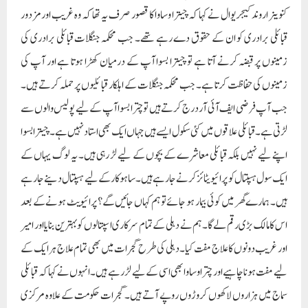
کنوینر اروند کیجریوال نے کہا کہ چیترا وساوا کا قصور صرف یہ تھا کہ وہ غریب اور مزدور
قبائلی برادری کو ان کے حقوق دے رہے تھے۔ جب محکمہ جنگلات قبائلی برادری کی
زمینوں پر قبضہ کرنے آتا ہے تو چیترا بسوا آپ کے درمیان کھڑا ہوتا ہے اور آپ کی
زمینوں کی حفاظت کرتا ہے۔ جب محکمہ جنگلات کے اہلکار قبائلیوں پر حملہ کرتے ہیں۔
جب آپ فرضی ایف آئی آر درج کرتے ہیں تو چترا بسوا آپ کے لیے پولیس والوں سے
لڑتی ہے۔ قبائلی علاقوں میں کئی سکول ایسے ہیں جہاں ایک بھی استاد نہیں ہے۔ چیترا بسوا
اپنے لیے نہیں بلکہ قبائلی معاشرے کے بچوں کے لیے لڑ رہی ہیں۔ یہ لوگ یہاں کے
ایک سول ہسپتال کو پرائیویٹائز کرنے جا رہے ہیں۔ ساہوکار کے لیے ہسپتال دینے جا رہے
ہیں۔ ہمارے گھر میں کوئی بیمار ہو جائے تو ہم کہاں جائیں گے؟ پرائیویٹ ہونے کے بعد
اس کا مالک بڑی رقم لے گا۔ ہم نے دہلی کے تمام سرکاری اسپتالوں کو بہترین بنایا اور امیر
اور غریب دونوں کا علاج مفت کیا۔ دہلی کی طرح گجرات میں بھی تمام علاج ہر ایک کے
لیے مفت ہونا چاہیے اور چترا وساوا بھی اسی کے لیے لڑ رہے ہیں۔انہوں نے کہا کہ قبائلی
سماج میں ہزاروں لاکھوں کروڑوں روپے آتے ہیں۔ گجرات حکومت کے علاوہ مرکزی