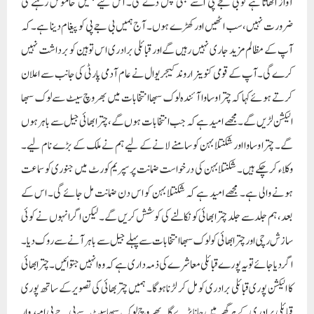
آواز اٹھاتا ہے تو بی جے پی اسے بھی کچل دے گی۔ اس لیے ہمیں خاموش رہنے کی
ضرورت نہیں، سب اٹھیں اور کھڑے ہوں۔ آج ہمیں بی جے پی کو پیغام دینا ہے۔کہ
آپ کے مظالم مزید جاری نہیں رہیں گے اور قبائلی برادری اس توہین کو برداشت نہیں
کرے گی۔آپ کے قومی کنوینر اروند کیجریوال نے عام آدمی پارٹی کی جانب سے اعلان
کرتے ہوئے کہا کہ چترا وساوا آئندہ لوک سبھا انتخابات میں بھروچ سیٹ سے لوک سبھا
الیکشن لڑیں گے ۔ مجھے امید ہے کہ جب انتخابات ہوں گے، چترا بھائی جیل سے باہر ہوں
گے۔ چترا وساوا اور شکنتلا بہن کو سامنے لانے کے لیے ہم نے ملک کے بڑے نام لیے۔
وکلاء کر چکے ہیں۔ شکنتلا بہن کی درخواست ضمانت پر سپریم کورٹ میں جنوری کو سماعت
ہونے والی ہے۔ مجھے امید ہے کہ شکنتلا بہن کو اس دن ضمانت مل جائے گی۔ اس کے
بعد، ہم جلد سے جلد چترا بھائی کو نکالنے کی کوشش کریں گے۔ لیکن اگر انہوں نے کوئی
سازش رچی اور چترا بھائی کو لوک سبھا انتخابات سے پہلے جیل سے باہر آنے سے روک دیا۔
اگر دیا جائے تو یہ پورے قبائلی معاشرے کی ذمہ داری ہے کہ وہ انہیں جتوائیں۔ چترا بھائی
کا الیکشن پوری قبائلی برادری کو مل کر لڑنا ہوگا۔ ہمیں چتر بھائی کی تصویر کے ساتھ پوری
قبائلی برادری کے ہر گھر میں جانا پڑے گا۔ بھروچ لوک سبھا سیٹ سے بی جے پی امیدوار