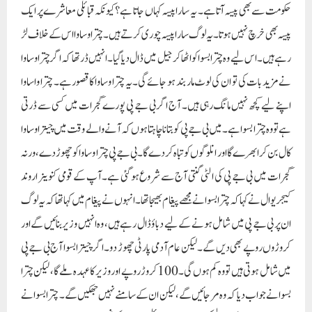
حکومت سے بھی پیسہ آتا ہے۔ یہ سارا پیسہ کہاں جاتا ہے؟ کیونکہ قبائلی معاشرے پر ایک
پیسہ بھی خرچ نہیں ہوتا۔ یہ لوگ سارا پیسہ چوری کرتے ہیں۔ چترا وساوا اس کے خلاف لڑ
رہے ہیں۔ اس لیے وہ چترا بسوا کو اٹھا کر جیل میں ڈال دیا گیا۔ انہیں ڈر تھا کہ اگر چترا وساوا
نے مزید بات کی تو ان کی لوٹ مار بند ہو جائے گی۔ یہ چترا وساوا کا قصور ہے۔ چترا واساوا
اپنے لیے کچھ نہیں مانگ رہی ہیں۔ آج اگر بی جے پی پورے گجرات میں کسی سے ڈرتی
ہے تو وہ چترا بسوا ہے۔ میں بی جے پی کو بتانا چاہتا ہوں کہ آنے والے وقت میں چیترا وساوا
کال بن کر ابھرے گا اور انلوگوں کو تباہ کر دے گا۔ بی جے پی چترا وساوا کو چھوڑ دے، ورنہ
گجرات میں بی جے پی کی الٹی گنتی آج سے شروع ہو گئی ہے۔آپ کے قومی کنوینر اروند
کیجریوال نے کہا کہ چترا بسوا نے مجھے پیغام بھیجا تھا۔ انہوں نے پیغام میں کہا تھا کہ یہ لوگ
ان پر بی جے پی میں شامل ہونے کے لیے دباؤ ڈال رہے ہیں، وہ انہیں وزیر بنائیں گے اور
کروڑوں روپے بھی دیں گے۔ لیکن عام آدمی پارٹی چھوڑ دو۔ اگر چیترا بسوا آج بی جے پی
میں شامل ہوتی ہیں تو وہ کم ہوں گی۔100 کروڑ روپے اور وزیر کا عہدہ ملے گا، لیکن چترا
بسوا نے جواب دیا کہ وہ مر جائیں گے، لیکن ان کے سامنے نہیں جھکیں گے۔ چترا بسوا نے