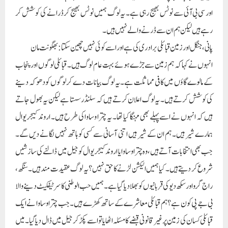
اور سی بی آئی سے نوٹس بھیج رہی ہے۔ یہ لوگ ہمیں نوٹس بھیج کر ڈرانے کی کوشش کر
رہے ہیں لیکن ہم ان سے ڈرنے والے نہیں ہیں۔
پانی، جنگل اور زمین قبائلی برادری کی ہے اور اسے کوئی نہیں چھین سکتا: بھگونت مان
انہوں نے کہا کہ ہم زمین سے جڑے ہوئے بہت عام لوگ ہیں۔ قبائلی لوگوں اور پنجاب
کے مالوے گاؤں میں کافی مماثلت ہے۔ یہ لوگ بیانات دے کر لوگوں کو دھوکہ دینے
کی کوشش کرتے ہیں۔ یہ لوگ اعلان کرتے ہیں کہ سلنڈر سستا ہے لیکن یہ بھول جاتے
ہیں کہ انہوں نے اسے پہلے بھی مہنگا کیا تھا۔ یہ چترا وساوا کی طرح ہیں۔ اروند کیجریوال
ہمارے شیر ہیں۔ ہم ان کے شیر ہیں اتنی آسانی سے کسی کو ہاتھ نہیں لگانے دیں گے۔
جب بھی انتخابات آتے ہیں، وہ چترا وساوا یا اروند کیجریوال کو جیل میں ڈالنے کی سازشیں
شروع کر دیتے ہیں۔ کیا ہمیں الیکشن لڑنے کا حق نہیں؟ یہ لوگ عقیدت مند ہیں۔سنگھ،
راج گرو اور سکھ دیو کی قربانیوں کو بھلا دیا گیا ہے۔ ہمیں حب الوطنی کا سرٹیفکیٹ دینے والا
بی جے پی کون ہے؟ ہم قبائلی معاشرے کے ساتھ کھڑے ہیں۔ جب چترا وساوا نے ایک
قبائلی کسان کی زمین پر غیر قانونی قبضے کا مسئلہ اٹھایا تو اسے پکڑ کر جیل میں ڈال دیا گیا۔ میں