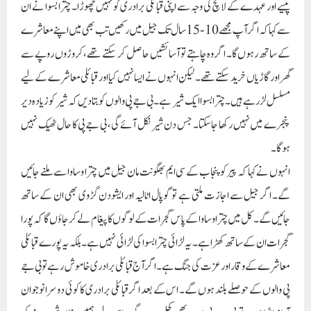
پیسے اور عہدے کے لالچ کی وجہ سے اپنی قبائلی برادری کو نہیں چھوڑا۔ چترا بسوا نے ان
سے کہا کہ اگر آپ مجھے 10-15 سال تک جیل میں رکھیں تب بھی میں اپنے معاشرے
کے ساتھ رہوں گا۔ اگر وہ چاہتے تو آسائشیں حاصل کر سکتے تھے، کروڑوں روپے سے
گھر اور گاڑیاں خرید سکتے تھے۔ لیکن انہوں نے ایسا نہیں کیا اور قبائلی معاشرے کے لیے
مسلسل لڑ رہے ہیں۔ چترا بسوا ایک شیر ہے۔ بی جے پی والوں کو بتا دیں کہ شیر کو زیادہ دیر
پنجرے میں نہیں رکھا جا سکتا۔ جس دن شیر نکل آئے گی ، بی جے پی کا حال ٹھیک نہیں
ہوگا۔
انہوں نے کہا کہ پیر کو پنجاب کے سی ایم بھگونت مان جیل میں چترا وساوا سے ملنے جائیں
گے۔ اگر جیل سے اجازت ملتی ہے تو گوپال اٹالیہ اور ایشودن گڑوی بھی ان کے ساتھ
جائیں گے۔ کل میں چترا وساوا کے پاس گجرات کے لوگوں کا پیغام لے کر جاؤں گا کہ پورا
گجرات ان کے ساتھ کھڑا ہے۔ یہ لڑائی چترا بسوا کی لڑائی نہیں ہے۔بلکہ یہ پورے قبائلی
معاشرے کے وقار اور عزت کی جنگ ہے۔ اگر آج قبائلی برادری خاموش رہے تو بی جے
پی والوں کے حوصلے بلند ہوں گے۔ اس کے بعد اگر قبائلی برادری کا کوئی دوسرا نوجوان