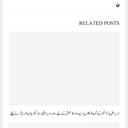
RELATED POSTS
وزیر اعلیٰ یاترا اسکیم کے تحت 83ویں ٹرین دوارکادھیش کے لیے روانہ، وزیر اعلیٰ اروند کیجریوال الوداع کرنے پہنچے