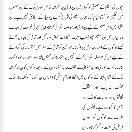
دیے گئے دوسرے تمام شہریوں کی طرح برابر کے حقوق ملتے ہیں، اور انہیں اپنے بنیادی
حقوق کے بارے میں سب کچھ جاننے کی رہنمائی اور حوصلہ افزائی کرنا تاکہ وہ وقت پر
اپنے حقوق کو حاصل کر سکیں اور ترقی کی رفتار میں خود کو شامل کر سکیں۔ تعلیم یافتہ بے
روزگار افراد کو ملازمت سے منسلک کرنے کے لئے ماحول تیار کرنا۔دیہاتوں، محلوں،
قصبوں، شہروں وغیرہ میں امن اور ہم آہنگی کے فروغ کیلئے حکومت سے تعاون کرنا کیونکہ
امن اور ہم آہنگی آپسی بھائی چارہ ملکی سلامتی اور ترقی کے لئے بنیادی چیز ہے جسے برقرار
رکھنے اور فروغ دینے کی بہت سخت ضرورت ہے۔ایسی کالونیوںیا علاقوں میں پینے کے
صاف پانی کا مناسب انتظام کرنا جہاں انتظامیہ کی طرف سے پینے کا پانی مناسب طریقے
سے فراہم نہیں کیا جاتا ہے۔سود کی لعنت کے رواج کو ختم کرکے بغیر سود کے قرض فراہم
کرانا اور آگے بڑھنے کی کوشش کرنے والوں کو ہر ممکن طریقے سے ان کی ضروریات میں
مدد فراہم کرنا ہے۔ایسے لوگوں کو قانونی مدد فراہم کرنا جو ملک کی مختلف جیلوں میں قید
ہیں اور اپنی غربت کی وجہ سے وہ کورٹ کچہری کے اخراجات کو برداشت کرنے کی
پوزیشن میں نہیں ہیں، ان کو مالی تعاون کے ساتھ قانونی مدد فراہم کرنا۔غریب اور محتاج