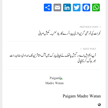
S
E
Li
T
Fa
W
ha
m
nk
wi
ce
ha
re
ail
ed
tte
bo
ts
In
r
ok
A
PREVIOUS POST
گجرات کی آدھی گرین انرجی پیدا کر ےگا ریلائنس۔ مکیش امبانی
pp
NEXT POST
آپ ایم ایل اے درگیش پاٹھک نے نیپالی پارک میں آگ متاثرین تک امدادی سامان رات
بھر جاگ کر پہنچائی
Paigam Madre Watan