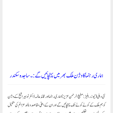
ہماری رہنما کا وژن ملک بھر میں پہنچائیں گے:۔ساجدہ سکندر
نئی دہلی (نیوز ریلیز: مطیع الرحمن عزیز) ہماری رہنما اور قائد عالمہ ڈاکٹر نوہیرا شیخ کے وژن
کو ہم ملک کے کونے کونے تک پہنچائیں گے اور ان کے اعلیٰ مقاصد و بلند عزائم کی تکمیل
کے لئے چاہے وہ تعلیمی میدان میں ہو، سیاسی میدان اور سماجی میدان یا صحت کے میدان
سمیت تمام شعبہ حیات میں بہتر کارکردگی کو ہم ملک کے عوام کے ہر فرد تک پہنچائیں
گے۔ اس کے لئے چاہے ہمیں اپنی زندگیوں پر کیوں نہ کھیلنا پڑے مگر اس قائد جس کی
زندگی کا ثمرہ ملک کی سالمیت اور حب الوطنی ہے اس کوشش میں ہم کندھے سے کندھا
اور قدم سے قدم ملا کر دامے ،درمے ،سخنے ،قدمے ،قلمے ہر سطح پر ساتھ نبھائیں گے ۔ اس
بات کا نہ صرف ہمارا عزم ہے بلکہ عہد و پیمان ہے کہ ہم ملک کے باشندوں میں بھائی چارہ کا
سبق عام کریں گے۔ ان خیالات کا اظہار محترمہ ساجدہ سکندر تلنگانہ کور کمیٹی ممبر برائے