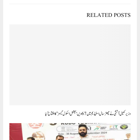
RELATED POSTS
وزیر کھیل آتشی نے چھترسال اسٹیڈیم میں 67ویں ‘نیشنل اسکول گیمز’ کا افتتاح کیا