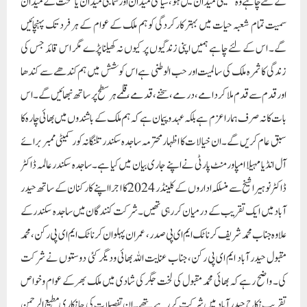
آل انڈیا مہیلا امپاورمنٹ پارٹی نے اپنے جاری بیان میں کیا ہے۔ ساجدہ سکندر عالمہ ڈاکٹر
ڈاکٹر نوہیرا شیخ سے منسلکہ اداروں کے کلینڈر 2024 کا اجرا اپنے کارکنان کے ساتھ حیدر
آباد میں ایک تقریب کے درمیان کر رہی تھیں۔ شرکت کنندگان میں ساجدہ سکندر کے
علاوہ جناب محمد شریف کرناٹک ایم ای پی صدر، عمران پہلوان کرناٹک ایم ای پی رکن، محمد
مقبول حیدر آباد ایم ای پی رکن، جناب عنایت اللہ بھائی ودیگر کئی دوستوں نے شرکت
کی۔ واضح رہے کہ بھائی محمد مقبول کی لخت جگر کی شادی میں ملک بھر کے عوام وخواص
تقریب نکاح حیدر آباد میں شرکت کر رہے تھے۔ ان تفصیلات کی
جانکاری مطیع الرحمن
عزیز نے دی ہے۔ مطیع الرحمن
عزیز نے مزید بتایا کہ اس طرح کے بہت سارے کارہائے نمایاں عالمہ ڈاکٹر نوہیرا شیخ کی
سرکردگی میں کیا جا رہا ہے۔ یہی نہیں بلکہ اس طرح کے ہزاروں اور لاکھوں امور ہیں جن
کو انجام دینا باقی ہے، جنہیں وقت کے ساتھ ساتھ تکمیل کو پہنچایا جائے گا۔ سماجی کارکن
کے طور پر مشہور عالمہ ڈاکٹر نوہیرا شیخ کے عزائم میں وہ تمام ملک بھر کے امور اور
پیچیدگیاں شامل ہیں جنہیں بہت پہلے انجام دے دئے جانے چاہئے ، لیکن ہمارے ملک کی
بدقسمتی کہ پیارے وطن کو وہ جگر والے لوگ حاصل نہ ہو سکے۔ تفصیلی طور پر بتایا گیا کہ