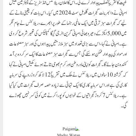
کھپت کا تقریباً نصف پیداوار کرے گی۔ اس کا اعلان ریلائنس انڈسٹریز کے چیئرمین مکیش
امبانی نے وائبرینٹ گجرات گلوبل سمٹ 2024 میں کیا۔ اس بات کو یقینی بنانے کے
لیے کہ گجرات سبز ترقی میں ایک عالمی رہنما کے طور پر ابھرے، ریلائنس نے جام نگر
میں 5,000 ایکڑ کے دھیرو بھائی امبانی گرین انرجی گیگا کمپلیکس کی تعمیر شروع کر دی
ہے۔ امبانی نے کہا، اس سے بڑی تعداد میں سبز ملازمتیں پیدا ہوں گی اور سبز مصنوعات
اور مواد کی پیداوار ممکن ہو سکے گی جس سے گجرات سبز مصنوعات کا ایک سرکردہ برآمد
کنندہ بن جائے گا۔ گجرات کو اپنی مادر وطن اور کرم بھومی بتاتے ہوئے مکیش امبانی نے کہا
کہ گزشتہ 10 سالوں میں ریلائنس نے ملک میں تقریباً 12 لاکھ کروڑ روپے کی سرمایہ
کاری کی ہے اور اس سرمایہ کاری کا ایک تہائی سے زیادہ حصہ صرف گجرات میں کیا گیا
ہے۔ ریلائنس 7 کروڑ گجراتیوں کے خوابوں کو پورا کرنے میں کوئی کسر نہیں چھوڑے
گی۔