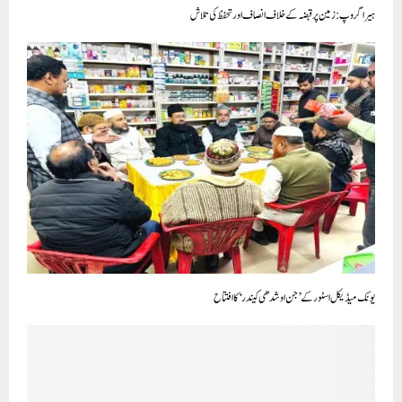
ہیرا گروپ: زمین پر قبضہ کے خلاف انصاف اور تحفظ کی تلاش
یونک میڈیکل اسٹور کے’جن اوشدھی کیندر‘کا افتتاح