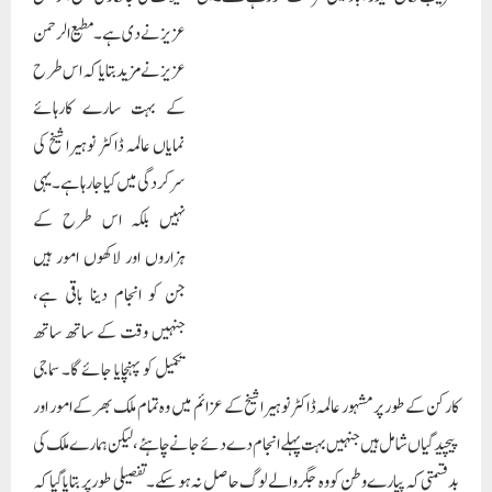
بچوں کی تعلیم کے متعلق لوگوں میں بیداری پیدا کرنا۔ خاص طور پر ملک کے ان حصوں
میں تعلیمی مراکز کا قیام کرنا جہاں تعلیم کی شرح کم ہے یا معیار کے مطابق نہیں ہے۔ ان
طلباءمیں اعلیٰ تعلیم کے لیے بیداری اور حوصلہ افزائی کرنا جو اپنی انتہائی غربت کی وجہ سے
درمیان میں ہی تعلیم چھوڑ دیتے ہیں۔ انتخابات عوامی مسائل اور ترقی کی بنیاد پر لڑنے
کیلئے لوگوں کے اندر بیداری پیدا کرنا۔ خواتین کو ترقی کے سفر میں بہتر زندگی گزارنے
کے لیے ان کی حوصلہ افزائی کرکے انہیں پراعتماد بنا کر تعلیم یافتہ ، ہنر مند اور خود انحصار
بنانا۔ رشوت خوری اور بدعنوانی کے خلاف جدید ٹیکنا لوجی کے ذریعہ لوگوں کو بیدار کرنا۔
ملک کے تمام طبقہ کے لوگوں میں اتحاد اور ہم آہنگی کا احساس پیدا کرنا،
کیونکہ ہمارا ملک
مختلف مذاہب اور مختلف
ثقافتوں اور روایات کا ملک اور امن کا گہوارہ ہے۔بینکوں کی طرف سے لوگوں کو سود پر
قرض کی لعنت کو ختم کرنا اور ان کے درمیان سود سے پاک قرضوں کے نظام کو متعارف
کرانے کیلئے لوگوں کے درمیان تعاون کا جذبہ پیدا کرنا۔ہر ممکن طریقے سے لوگوں کو
آئین کے بارے میں معلومات فراہم کرنا، جس میں ان کو بھارت کے آئین کے تحت