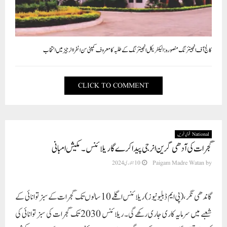
کالج آف انجینئرنگ منصورہ: الیکٹریکل انجینئرنگ کے طلبہ کا معروف کمپنی سن انفرا انرجیز میں انتخاب
CLICK TO COMMENT
National قومی خبریں
گجرات کی آدھی گرین انرجی پیدا کر ےگا ریلائنس۔ مکیش امبانی
by
Paigam Madre Watan
10 جنوری 2024
گاندھی نگر،(پی ایم ڈبلیو نیوز) ریلائنس اگلے 10 سالوں تک گجرات کے سبز توانائی کے
شعبے میں سرمایہ کاری جاری رکھے گی۔ ریلائنس 2030 تک گجرات کی سبز توانائی کی