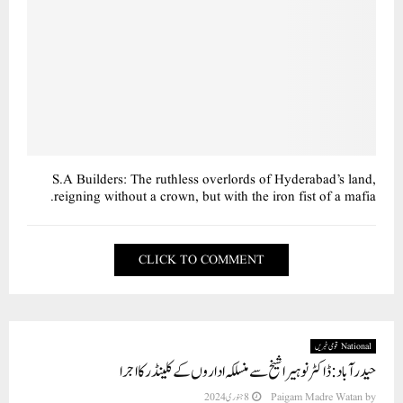
S.A Builders: The ruthless overlords of Hyderabad’s land,
reigning without a crown, but with the iron fist of a mafia.
CLICK TO COMMENT
National قومی خبریں
حیدر آباد : ڈاکٹر نوہیرا شیخ سے منسلکہ اداروں کے کلینڈر کا اجرا
by
Paigam Madre Watan
8 جنوری 2024