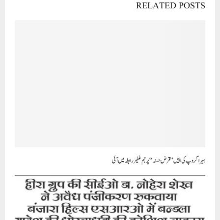
RELATED POSTS
ہیرا گروپ کی اپیل ”قرض حسنہ “پر جم غفیر رابطہ میں آئی