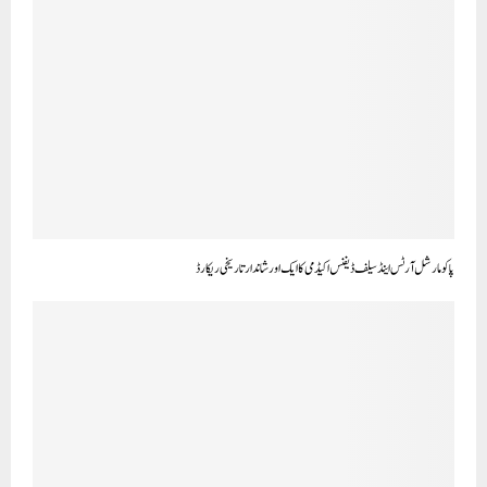
پاکو مارشل آرٹس اینڈ سیلف ڈیفنس اکیڈمی کا ایک اور شاندار تاریخی ریکارڈ