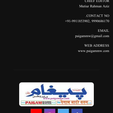
CHIEF EDITOR
Mutiur Rahman Aziz
CONTACT NO.
91-9911853902+
,
9990686170
EMAIL
paigammw@gmail.com
WEB ADDRESS
www.paigammw.com