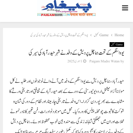
PRIMARY
MENU
Home
Game کھیل
یووا سنگم کے تحت ہماچل پردیش کے وفد نے شہر حیدرآباد کی سیر کی
Game کھیل
یووا سنگم کے تحت ہماچل پردیش کے وفد نے شہر حیدرآباد کی سیر کی
by
Paigam Madre Watan
1 جنوری 2025
حیدرآباد، ہماچل پردیش سے یووا سنگم کے وفد میں آنے والے نوجوانوں اور طلبہ نے کل
مولانا آزاد نیشنل اردو یونیورسٹی کے دورے کے بعد حیدرآباد کے ثقافتی اور تاریخی ورثے کا
مشاہدے سے بھرپور دن گزارا۔اس وفد نے تاریخی چارمینار اور نظام کے دور کی شان و
شوکت کا ثبوت چو محلہ پیلس کا دورہ کیا۔ محل میں موجود نوادرات، فن تعمیر کا نادر نمونے
محلات اور ان میں جھلکتی شاہانہ زندگی سے مندوبین خوب محظوظ ہوئے۔ہماچل پردیش
کے وفد نے برلا مندر کا بھی دورہ کیا جو کہ مکمل طور پر سفید سنگ مرمر سے بنا ہوا ایک