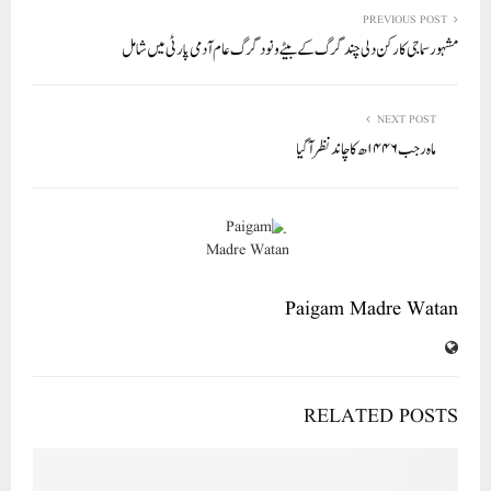
re
ail
ed
tte
bo
ts
In
r
ok
A
PREVIOUS POST
مشہور سماجی کارکن دلی چند گرگ کے بیٹے ونود گرگ عام آدمی پارٹی میں شامل
pp
NEXT POST
ماہ رجب ۱۴۴۶ھ کا چاند نظر آ گیا
Paigam Madre Watan
RELATED POSTS