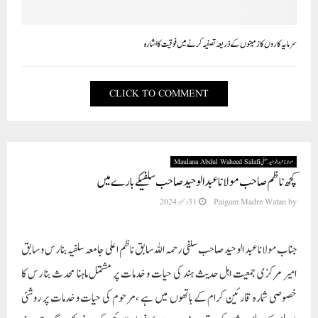
سرمایہ کاروں کا زمینوں کے ذریعہ تصفیہ کرنے میں فوقیت کا اشارہ
CLICK TO COMMENT
مولانا عبد الوحید سلفی Maulana Abdul Waheed Salafi
کچھ ناظم صاحب مولانا عبد الوحید صاحب سلفیکے بارے میں
by
Paigam Madre Watan
31 دسمبر 2024
جناب مولانا عبد الوحید صاحب سلفی رحمہ اللہ سابق ناظم اعلی جامعہ سلفیہ بنا رس و سابق
امیر مرکزی جمعیت اہل حدیث ہند کی حیات و خدمات پر مشتمل ماہنا محدث بنا رس کا
خصوصی شمارہ قارئین کرام کے ہاتھوں میں ہے ،مرحوم کی حیات و خدمات پر روشنی