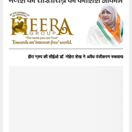
हीरा ग्रुप की सीईओ डॉ. नोहेरा शेख ने अवैध पंजीकरण रुकवाया