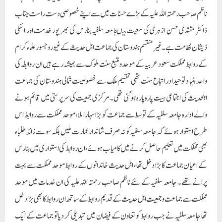
ناظم صاحب رحمتہ اللہ علیہ کے بڑے حسنات میں سے اپنے خصوصی دست راست جناب
ڈاکٹر مقتدی حسن ازہری کی معیت میںجا معہ سلفیہ بنارس کی بھر پور خدمت اور اسکی
ذیشان نظامت ہے۔ غیر منقسم ہندوستان کی جماعت اہل حدیث کے غیور و جسور علما ء کرام
کے روابط مملکت سعود عربیہ کے موحد و متبع سنت ملوک سے ہمیشہ رہے ہیں ان روابطہ کی
واحد بنیا د توحید ادر اتباع سنت تھی تقسیم ملک سے خصوصیت شمالی ہندوستان کی جماعت
اہلحدیث کی اجتماعی ہیت پارہ پارہ ہوگئی تھی ۔مرکزی جمعیت کی سرپر ستی میں قائم ہونے
والے ادارہ جامعہ سلفیہ کے توسط سے جماعت کو بڑا سہارا ملا،موحد مملکت سے روابط اس
طرح استوار ہوئے کہ جا معہ سلفیہ کو نہ صرف شا ندار عمارت ملیں بلکہ سو سے زائد طلباء
بھی مملکت میں تعلیم حاصل کرنے میں کامیاب ہوئے، ان روابط کی استواری میں بنارس
کے اعیان جماعت کا بڑا دخل تھا، اہل حدیث خاندانوں کے روابط موحد مملکت سے بہت
پرانے تھے۔ جامعہ سلفیہ کے لئے ناظم صاحب رحمتہ اللہ علیہ کی ان خدمات میں موحد
مملکت سے جماعت و جمعیت اہل حدیث کے قدیم روابط کے ساتھ ان روابط کا بھی بڑا دخل
تھا جا معہ سلفیہ نے جب روابط کو تعاون کے فیضان میں تبدیلی کر دیا تو جماعت کے ایک