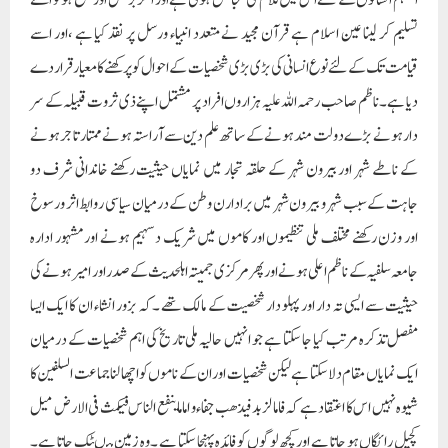
تسلیم کر لینا عین اسلام ہے قرآن مجید نے متعدد انبیاء ورسل پر نقد کیا ہے ،اور اسے
قیامت تک کے لئے نوع انسانی کی بڑی بڑی شخصیات کے احوال کو پر کھنے کا معیار قرار دے
دیا ہے۔ ناظم صاحب رحمہ اللہ علیہ ہزاروں افراد پر مشتمل اپنے ذی ثروت قبیلہ کے سر
دار ہونے بڑے دولت مند ہونے کے ساتھ علم دین سے آراستہ ہونے ممتار تاجر ہونے
کے ناطے شہر اور بیرون شہر کے حلقہ تجار میں نمایاں حیثیت رکھنے خاندانی شرف دو
جاہت کے سبب شہرو بیرون شہر میں برادارن وطن کے درمیان سیاسی روابط اثر ورسوخ
اور وزن رکھنے مختلف ملی تنظیموں اور کاموں میں شریک دسہیم ہونے اور مشہور ادارہ
جامعہ سلفیہ کے ناظم اعلی ہونے اور پھر مرکزی جمیتہ اہلحدیث کے صدر اور امیر ہونے کی
حیثیت سے ایسی تہ دار اور پہلو دار شخصیت کے مالک تھے ۔کہ بزور انشاء ان کا ایک ایسا
مفصل تذکرہ مرتب کیا جا سکتا ہے جو انہیں حالیہ ملی تاریخ کی اہم شخصیات کے درمیان
ایک نمایاں مقام دلاسکتا ہے لیکن شخصیات اوران کے ناموں کو اچھا لنا جماعت السلفین کا
شیوہ نہیں اس کا اعتقاد ہے کہ فاما لزبد فیذھب جفاء و اماما ینفع الناس فیکمث فی الارض میل
کچیل رائگاں ہو جاتا ہے اور کچھ لوگوں کو فائدہ پہنچا سکتا ہے ۔ وہ زمین میںٹک جا تا ہے۔