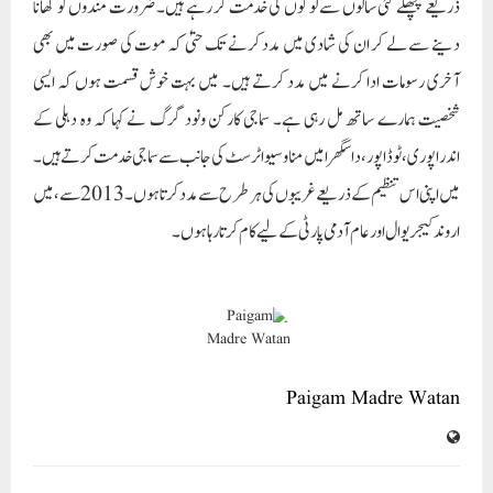
ذریعے پچھلے کئی سالوں سے لوگوں کی خدمت کر رہے ہیں۔ ضرورت مندوں کو کھانا
دینے سے لے کر ان کی شادی میں مدد کرنے تک حتیٰ کہ موت کی صورت میں بھی
آخری رسومات ادا کرنے میں مدد کرتے ہیں۔ میں بہت خوش قسمت ہوں کہ ایسی
شخصیت ہمارے ساتھ مل رہی ہے۔ سماجی کارکن ونود گرگ نے کہا کہ وہ دہلی کے
اندراپوری، ٹوڈا پور، داسگھرا میں مناو سیوا ٹرسٹ کی جانب سے سماجی خدمت کرتے ہیں۔
میں اپنی اس تنظیم کے ذریعے غریبوں کی ہر طرح سے مدد کرتا ہوں۔ 2013 سے، میں
اروند کیجریوال اور عام آدمی پارٹی کے لیے کام کرتا رہا ہوں۔
Paigam Madre Watan