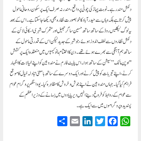
دلکش مندر ہے۔ نوبت پہاڑ کی چوٹی پر واقع، مندر نہ صرف ایک پرسکون روحانی ماحول
پیش کرتا ہے بلکہ وہاں سے حیدرآباد کا خوبصورت نظارہ بھی دیکھا جاسکتا ہے۔ اس کے بعد
یہ لوگ نیکلیس روڈ کے ساتھ ساتھ حسین ساگر جھیل اور متحرک شہری اسکائی لائن کے
دلکش نظاروں سے لطف اندوز ہوئے، جو شہر کے جدید لیکن اس کے قدرتی ماحول کے
ساتھ ہم آہنگی سے بھرے ہوئے تھے۔دن کا اختتام مانو کیمپس میں منعقدہ ایک پرکشش
"اوپن مائک” سیشن کے ساتھ ہوا۔ اس پلیٹ فارم نے مندوبین کو اپنے خیالات کا اظہار
کرنے، اپنے تجربات کو پیش کرنے اور ایک دوسرے کے ساتھ بامعنی تبادلہ خیال کا موقع
فراہم کیا گیا۔ جہاں مندوبین نے اپنے جوش و خروش کا مظاہرہ کیا۔ یووا سنگم پروگرام عوام
سے عوام کے روابط کو فروغ دینے انہیں دیرپا یادوں میں بسانے کے وزیر اعظم کے
پسندیدہ پروگراموں میں سے ایک ہے۔
S
E
Li
T
Fa
W
ha
m
nk
wi
ce
ha