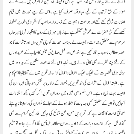
ڈالنے کے لئے یہ شمارہ کس قدر مفید ہے اس کا فیصلہ قارئین کرام فرمائیں گے۔ہم نے
مواد کے جمع ترتیب کے لیے لمبا وقفہ صرف کیا ہے ۔اس کے لیے محدث میں پیہم
اعلانات شائع کئے گئے اور جماعت و جمعیت کے ذمہ دار صاحب کو انفرادی طور پر خطوط
لکھے گئے کئی حضرات نے خمو شی گفتگو ہے بے زباں میری کے رویہ کا اظہار فرمایا بہرحال
مرحوم سے متعلق جماعت و جمعیت نے ماہنا مہ محدث کو اپنی تحریروں اور تاثرات کا جو
حصہ عطا فرمایا وہ ہدیہ قارئین ہے اخلاص اور عمل صالح کی جنس کامیاب کے خریداورں
کے لئے چند فقرے بھی کافی ہوتے ہیں۔ شاید اسی لئے جماعت سلفین کے ہر دور میں
بڑی بڑی شخصیات کے ٹھیک ٹھیک احوال و اعمال کو احاطہ تحریر میں لے آنا یقینا اہم کام
ہے ۔البتہ اعمال کے اثرات کی جو تحریریں جمہور کے دلوں پر نقش ہو جاتی ہیں ،ان کی
اہمیت بہت زیادہ ہے۔ اس خصوصی شمارہ میں دوران تحریر اگر کہیں کچھ اانتقادات
آجائیں تو ان کے متعلق کسی جذبات کا شکار ہونے کے بجائے تو ازن کی ر اہ اپنا نا چاہئے
صحافتی امانت کا تقاضا ہے کہ تحریریں من وعن شائع کی جائیں قارئین کرام سے بھی
گذارش ہے کہ امانت ودیانت کے زاویہ سے ان مطالعہ فرمائیں نقداگر بے جا ہو تو سلیم
الفہم انسانوں کے لئے اس میں کلام کی گنجائش ہوتی ہے اور اگر برمحل اور صحیح ہو تو اسے