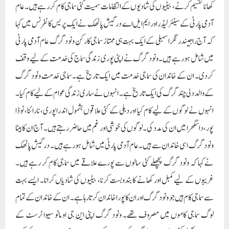
کھانا تقسیم کرنے، بیٹیوں کی شادیوں کے انتظامات سمیت کئی سماجی کام کر رہے ہیں۔عام
آدمی پارٹی کے سینئر لیڈر اور ایم ایل اے درگیش پاٹھک نے ایک پریس کانفرنس میں کہا
کہ آج راجیندر نگر اسمبلی کے ایک بہت ہی ممتاز سماجی کارکن ونود گرگ عام آدمی پارٹی
میں شامل ہو رہے ہیں۔ ونود گرگ نے اپنی پوری زندگی سماج کی خدمت کے لیے وقف
کردی۔ ان کے خاندان کی سماجی خدمت میں ایک تاریخ ہے۔ سماجی خدمت ونود گرگ
کے والد دلی چند گرگ کی ایک تاریخ ہے۔ انہوں نے ساری زندگی عوام کے لیے کام کیا۔
انہوں نے لوگوں کے لیے کام کیا اور دہلی کے کئی علاقوں بشمول اندرا پوری، نارائنا، ٹوڈا
پور، داسگھرا میں ان کی مدد کی۔ لوگوں کی خوشی اور غم میں حاضر رہتے ہیں۔ آج ان کا بیٹا
ونود گرگ اسی خاندان سے ہیں ۔عام آدمی پارٹی میں شامل ہو رہے ہیں۔ درگیش پاٹھک
نے کہا کہ ونود گرگ پچھلے کئی سالوں سے پورے علاقے میں سماجی کام کر رہے ہیں۔
غریبوں کے لیے کمبل اور کھانے کا بندوبست کرنا، بیٹیوں کی شادیاں کرانا۔ ایسے بہت
سے سماجی کام ہیں جو ونود گرگ اور ان کا پورا خاندان کرتا رہا ہے۔ ان کے خاندان کے تمام
لوگ سماجی کاموں میں مصروف تھے۔ ونود گرگ اپنی این جی او مانو سیوا ٹرسٹ کے