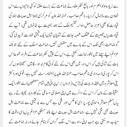
سے زیادہ اولوالعزم اور بالغ نظر علماء نے جماعت کے بڑے حلقہ کوکئی ناحیوں سے اس
تعاون سے مالا مال کردیا۔ ناظم صاحب رحمتہ اللہ علیہ کو مرکزی جمعتہ اہل حدیث ہند کی
قیادت کا بھی اعزار حاصل ہوا ۔تقسیم ملک کے بعد جمعیت بے خانماں تھی، آپ کے
قیادت میںجمعیت کے مختلف شعبہ جات کے شایان شان ایک قیمتی عمارت خریدی گئی،
گو جماعت ابھی تک اس کے بارے میں مطمئن نہیں، جماعت مسلک کے لئے جو بلند
عزائم اپنے سینے میں بطور امانت رکھتی ہے، اس کے پیش نظر جماعت کے افراد عموعا اس
بات کے شاکی ہیں کہ اس دور میں بھی اس کے لئے کوئی کام نہ ہو سکا میں سمجھتا ہوں کہ
اس کر پوری ذمہ داری ناظم صاحب رحمتہ اللہ علیہ پرڈالنا درست نہیں ہے، قومی اور اکثر
یتی معاشرہ میں طبقہ ورایت کی جڑیں ہزار وں برس پرانی ہیں تمام مصلحین اسے بطور ایک
حقیقت کے مان کر اس کے دائرے میں اپنی اصلاحی مساعی کے کاروبار پھیلاتے رہے
ہیںمسلم معاشرہ سماجی پور پر اسی کا عکس اور مثنی ہے جس سے بد قیمتی سے جماعت اہل
حدیث بھی مثنی نہیں ہے ،جماعت اہل حدیث اپنے بلند مسلکی عزائم میںاسی وقت کا
میاب ہو سکتی ہے جب اپنی راہ سے اس سنگ گراں کو ہٹالم جائے ورنہ جماعت کے