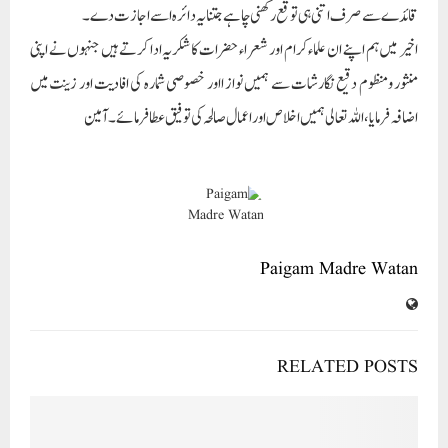
قائدے سے صرف اتنی ہی توقع رکھنی چاہے جتنا یہ دائرہ اسے اجازت دے۔
اخیر میں ہم اپنے ان علماء کرام اور شعرا ء حضرات کا شکریہ ادا کرتے ہیں جنہوں نے اپنی
منثور ومنظوم دقیع نگارشات سے ہمیں نواز ااور خصوصی شمارہ کی افادیت اور زینت میں
اضافہ فرمایا ،اللہ تعالی ہمیں اخلاص اور اعمال صالحہ کی توفیق عطا فرمائے ۔ آمین
Paigam Madre Watan
RELATED POSTS