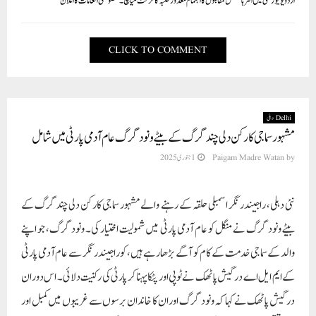
اردو یونیورسٹی میں انٹر ہاسٹلس مقابلوں کا اہتمام معذور طلبہ کا کرکٹ میاچ۔ خصوصی انعامات کا اعلان
CLICK TO COMMENT
Delhi دہلی
مشہور سماجی کارکن دلی چند گرگ کے بیٹے ونود گرگ عام آدمی پارٹی میں شامل
by
Paigam Madre Watan
1 جنوری 2025
نئی دہلی، راجیندر نگر اسمبلی حلقہ کے رہنے والے مشہور سماجی کارکن دلی چند گرگ کے
بیٹے ونود گرگ نے منگل کو عام آدمی پارٹی میں شمولیت اختیار کی۔ ونود گرگ، جو اپنے
والد کے سماجی خدمت کے کام کو آگے بڑھا رہے ہیں، کو راجیندر نگر سے عام آدمی پارٹی
کے ایم ایل اے درگیش پاٹھک نے ٹوپی اور پٹکا پہناکر پارٹی کی رکنیت دلائی۔ اس دوران
درگیش پاٹھک نے کہا کہ ونود گرگ اور ان کا خاندان برسوں سے غریبوں میں کمبل اور