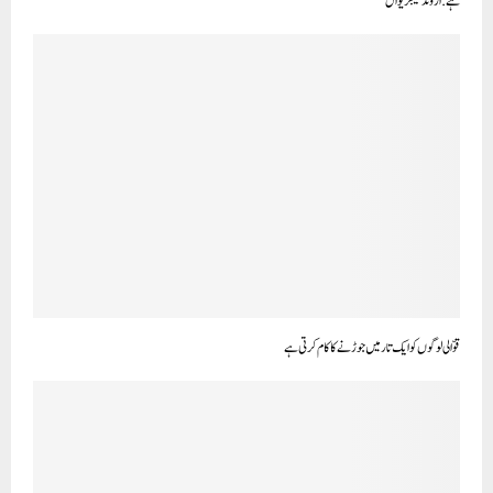
ہے: اروند کیجریوال
قوّالی لوگوں کو ایک تار میں جوڑنے کا کام کرتی ہے