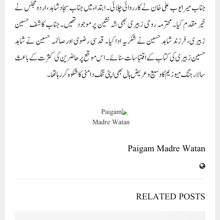
جناب میر ایوب علی خان نے کارروائی چلائی۔ ابتداء میں جناب سجاد شاہد، اردو مجلس نے
خیر مقدم کیا۔ محترمہ روحی زبیری بھی شہ نشین پر موجود تھیں۔ جناب کاشف حسین
زبیری، فرزند شاہد حسین نے شکریہ ادا کیا۔ قدسی رضوی اور صائمہ حسین نے شاہد
حسین زبیری کی کتاب کے اقتباسات سنائے۔ اس موقع پر حاضرین کی کثرت کے باعث
سالار جنگ میوزیم کا وسیع و عریض ہال بھی اپنی تنگ دامنی کا شکوہ کر رہا تھا۔
Paigam Madre Watan
RELATED POSTS