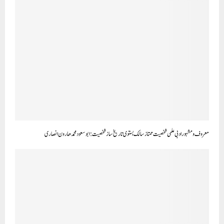
معروف ومشہور ادبی علمی شخصیت ممتاز سالک بستوی تاریخ ساز شخصیت: ابوسعود محمدھارون انصاری