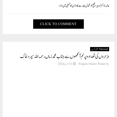
عالمہ ڈاکٹر نوہیرا شیخ خوشحال بھارت کا وژن کا ممبئی میں اجرا
CLICK TO COMMENT
National قومی خبریں
ہزاروں کی تعداد و پر نم آنکھوں سے جناب محمد زماں رحمہ اللہ سپردخاک
by
Paigam Madre Watan
13 جنوری 2024