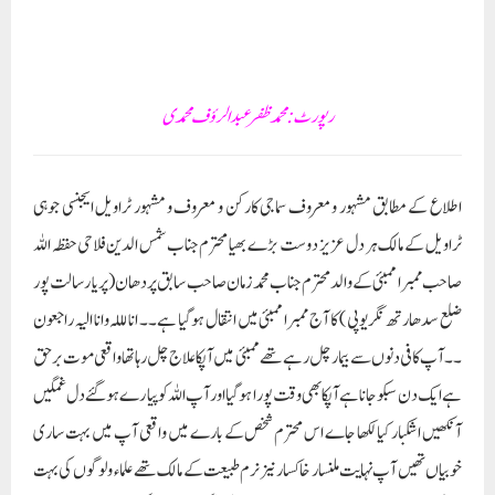
رپورٹ : محمد ظفر عبدالرؤف محمدی
اطلاع کے مطابق مشہور و معروف سماجی کارکن و معروف و مشہور ٹراویل ایجنسی جوہی
ٹراویل کے مالک ہر دل عزیز دوست بڑے بھیا محترم جناب شمس الدین فلاحی حفظہ اللہ
صاحب ممبرا ممبئی کے والد محترم جناب محمد زمان صاحب سابق پردھان ( پریا رسالت پور
ضلع سدھارتھ نگر یوپی ) کا آج ممبرا ممبئی میں انتقال ہوگیا ہے۔۔ انا لللہ وانا الیہ راجعون
۔۔ آپ کافی دنوں سے بیمار چل رہے تھے ممبئی میں آپکا علاج چل رہا تھا واقعی موت برحق
ہے ایک دن سبکو جانا ہے آپکا بھی وقت پورا ہوگیا اور آپ اللہ کو پیارے ہوگئے دل غمگین
آنکھیں اشکبار کیا لکھا جاے اس محترم شخص کے بارے میں واقعی آپ میں بہت ساری
خوبیاں تھیں آپ نہایت ملنسار خاکسار نیز نرم طبیعت کے مالک تھے علماء و لوگوں کی بہت