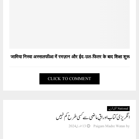
जामिया निस्वा अस्सलफीआ में रमज़ान और ईद-उल-फितर के बाद शिक्षा शुरू
CLICK TO COMMENT
National قومی خبریں
انگریزی کتاب اوراقِ ماضی سے کسی طرح کم نہیں
by
Paigam Madre Watan
13 جنوری 2024