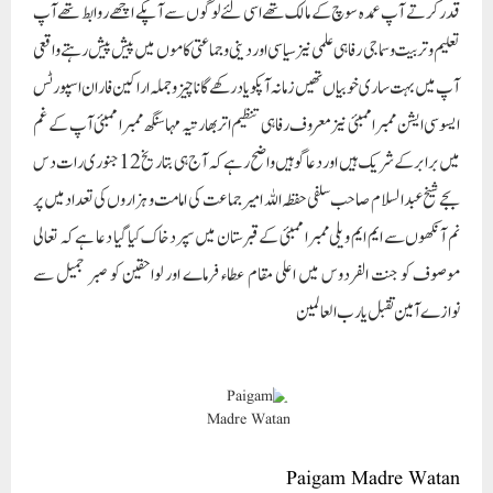
قدر کرتے آپ عمدہ سوچ کے مالک تھے اسی لئے لوگوں سے آپکے اچھے روابط تھے آپ
تعلیم و تربیت و سماجی رفاہی علمی نیز سیاسی اور دینی و جماعتی کاموں میں پیش پیش رہتے واقعی
آپ میں بہت ساری خوبیاں تھیں زمانہ آپکو یاد رکھے گا ناچیز و جملہ اراکین فاران اسپورٹس
ایسوسی ایشن ممبرا ممبئی نیز معروف رفاہی تنظیم اتربھارتیہ مہا سنگھ ممبرا ممبئی آپ کے غم
میں برابر کے شریک ہیں اور دعا گو ہیں واضح رہے کہ آج ہی بتاریخ 12 جنوری رات دس
بجے شیخ عبدالسلام صاحب سلفی حفظہ اللہ امیر جماعت کی امامت و ہزاروں کی تعداد میں پر
نم آنکھوں سے ایم ایم ویلی ممبرا ممبئی کے قبرستان میں سپردخاک کیا گیا دعا ہے کہ تعالی
موصوف کو جنت الفردوس میں اعلی مقام عطاء فرماے اور لواحقین کو صبر جمیل سے
نوازے آمین تقبل یا رب العالمین
Paigam Madre Watan