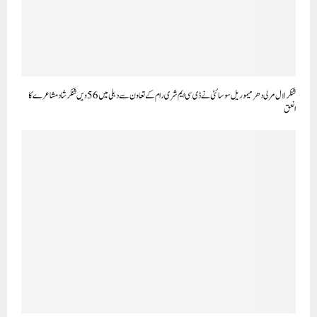
شنکر لال مرلی دھر میموریل سوسائٹی نے ڈی سی ایم شری رام کے تعاون سے دہلی میں 56 ویں شنکر شاد مشاعرے کا
انعق