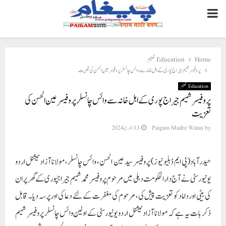
PRIMARY
MENU
Home
Education تعلیم
پروفیسر شمیم جیراج پوری کے اہل خانہ سے وائس چانسلر پروفیسر عین الحسن کی تعزیت
Education تعلیم
پروفیسر شمیم جیراج پوری کے اہل خانہ سے وائس چانسلر پروفیسر عین الحسن کی
تعزیت
by
Paigam Madre Watan
13 جنوری 2024
حیدرآباد(پی ایم ڈبلیو نیوز) پروفیسر سید عین الحسن، وائس چانسلر، مولانا آزاد نیشنل اردو
یونیورسٹی نے آج دارالحکومت دہلی میں مرحوم پروفیسر محمد شمیم جیراجپوری کے گھر پر ان
کی بیٹی اور داماد کو تعزیت پیش کی، مرحوم کی مغفرت کے لئے دعا کی اور پرسہ دیا۔ قابل
ذکر بات یہ ہے کہ مولانا آزاد نیشنل اردو یونیورسٹی کے اولین وائس چانسلر پروفیسر شمیم