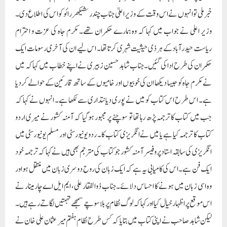
خبر ملی تو انہوں نے اس وقت کے وزیر اعلیٰ جناب چندر شیکھر رائو کواس کی اطلاع دی۔
وزیر اعلی نے جواب میں کہا کہ وہ ہمارے حکمران تھے۔ مکرم جاہ کی عزت و احترام
ریاست حیدرآباد کے ہر ذی حیثیت شہری کرتا تھا۔ اس لیے ان کی آخری رسومات ایک
حکمران کی طرح ادا کی گئیں۔جناب شاہد حسین زبیری نے اپنے خطاب میں کہا کہ میں
نے مکرم جاہ کو جیسا دیکھا ان کی خوبیوں اور خامیوں کے ساتھ قارئین کے حوالے کردیا
ہے۔ اس طرح اس کتاب کو میں نے پوری دیانتداری سے لکھا ہے۔ انہوں نے کہا کہ
جب میں کتاب کا ترجمہ پڑھ رہا تھا تو سوچنے پر مجبور ہوگیا کہ آمنہ کشور نے میری اردو
کتاب کا ترجمہ کیا ہے یا میں نے انگریزی کتاب کا۔ ردو یونیورسٹی اور مسلم یونیورسٹی میں
انگریزی کی سابقہ استاد پروفیسر آمنہ کشور جو کتاب کی مترجم بھی ہیں نے کہا کہ ترجمہ خود
ایک فن ہے۔ اس کی کامیابی یہ ہے کہ ایک زبان کی روح دوسری زبان میں منتقل ہو اور
وہ اسی زبان میں ہونے کا احساس دلائے ۔جناب ذوالفقار علی، ایم ایل اے چارمینار نے
اس موقع پر اظہار خیال کیا اور کہا کہ لوگ نظام پر بلا سوچے سمجھے تہمتیں لگاتے رہے ہیں۔
لیکن شاہد صاحب نے اپنی کتاب میں بتایا کہ کس طرح نظام ہفتم میر عثمان علی خان نے