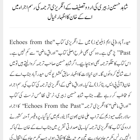
شاہد حسین زبیری کی اردو تصنیف کے انگریزی ترجمہ کی رسم اجراء میں
اے کے خان کا اظہار خیال
حیدرآباد،(پی ایم ڈبلیونیوز) میں نے انگریزی کتاب "Echoes from the
Past” پڑھی ہے۔ وہ کسی بھی طرح اصلی کتاب ’’اوراقِ ماضی‘‘ سے کم نہیں ہے۔
اس کتاب کا تلگو ترجمہ بھی ہونا چاہیے۔ اگر شاہد حسین صاحب ترجمہ کروا لیتے ہیں تو میں
اسے شائع کروائوں گا۔ ان خیالات کا اظہار سابق کمشنر پولیس حیدرآباد جناب اے کے
خان (آئی پی ایس ریٹائرڈ) نے کیا۔ اوراقِ ماضی کے انگریزی ترجمہ کی کتاب کی رسم اجراء
کو مخاطب کر رہے تھے۔ جناب شاہد حسین زبیری، ٹرسٹی نظامس ٹرسٹ کی کتاب
’’اوراقِ ماضی‘‘ کا انگریزی ترجمہ ’’Echoes From the Past‘‘ کا اجراء
سالار جنگ میوزیم کے تراب علی خان بھون آڈیٹوریم میں کیا گیا۔ پروفیسر آمنہ کشور نے
اردو کی کتاب کا انگریزی ترجمہ کیا۔ پنی صدارتی تقریر میں جناب اے کے خان نے کہا کہ
انہیں پرنس مکرم جاہ بہادر سے تین مرتبہ ملنے کا اتفاق ہوا۔ جب مکرم جاہ کے انتقال کی