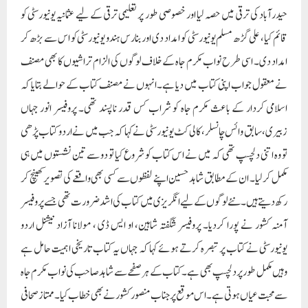
حیدرآباد کی ترقی میں حصہ لیا اور خصوصی طور پر تعلیمی ترقی کے لیے عثمانیہ یونیورسٹی کو
قائم کیا، علی گڑھ مسلم یونیورسٹی کو امداد دی اور بنارس ہندو یونیورسٹی کو اس سے بڑھ کر
امداد دی۔ اسی طرح نواب مکرم جاہ کے خلاف لوگوں کی الزام تراشیوں کا بھی مصنف
نے معقول جواب اپنی کتاب میں دیا ہے۔ انہوں نے مصنف کتاب کے حوالے بتایا کہ
اسلامی کردار کے باعث مکرم جاہ کو شراب کس قدر ناپسند تھی۔ پروفیسر انور جہاں
زبیری، سابق وائس چانسلر، کالی کٹ یونیورسٹی نے کہا کہ جب میں نے اردو کتاب پڑھی
تو وہ اتنی دلچسپ تھی کہ میں نے اس کتاب کو شروع کیا تو دو سے تین نشستوں میں ہی
مکمل کر لیا۔ ان کے مطابق شاہد حسین اپنے لفظوں سے کسی بھی واقعے کی تصویر کھینچ کر
رکھ دیتے ہیں۔ نئے لوگوں کے لیے انگریزی میں کتاب کی اشد ضرورت تھی جسے پروفیسر
آمنہ کشور نے پورا کردیا۔ پروفیسر شگفتہ شاہین، او ایس ڈی ، مولانا آزاد نیشنل اردو
یونیورسٹی نے کتاب پر تبصرہ کرتے ہوئے کہا کہ جہاں یہ کتاب تاریخی اہمیت حامل ہے
وہیں مکمل طور پر دلچسپ بھی ہے۔ کتاب کے ہر صفحے سے شاہد صاحب کی نواب مکرم جاہ
سے محبت عیاں ہوتی ہے۔ اس موقع پر جناب منصور کشور نے بھی خطاب کیا۔ ممتاز صحافی