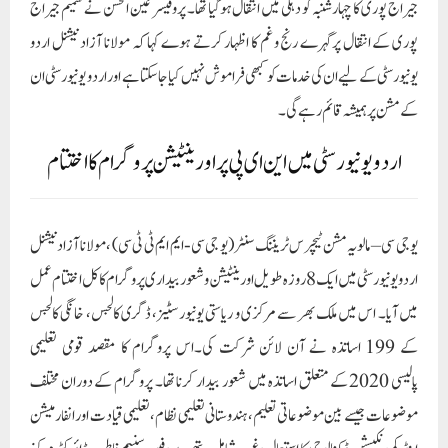
جیراج پوری کا چہارشنبہ کو دہلی میں انتقال ہوگیا تھا۔ پروفیسر عین الحسن نے شمیم جیراج
پوری کے انتقال پرگہرے رنج وغم کا اظہار کرتے ہوے کہا کہ مولانا آزاد نیشنل اردو
یونیورسٹی کے لیے ان کی خدمات کو کبھی فراموش نہیں کیا جاسکتا ہے اور اردو یونیورسٹی ان
کے مشن پر ہمیشہ قائم رہے گی۔
اردو یونیورسٹی میں این ای پی پر اورینٹیشن پروگرام کا اختتام
یو جی سی – مالویہ مشن ٹیچرس ٹریننگ سنٹر (یو جی سی- ایم ایم ٹی ٹی سی) ، مولانا آزاد نیشنل
اردو یونیورسٹی میں ایک 8 روزہ طویل اورینٹیشن و شعور بیداری پروگرام کا کل اختتام عمل
میں آیا۔ اس میں ملک بھر سے مرکزی و ریاستی یونیورسٹیز، ڈگری کالجس، خانگی کالجس
کے 199 اساتذہ نے آن لائن شرکت کی۔اس پروگرام کا مقصد قومی تعلیمی
پالیسی 2020 کے متعلق اساتذہ میں شعور بیدار کرنا تھا۔ پروگرام کے دوران مختلف
موضوعات جیسے بین موضوعاتی تعلیم، ہندوستانی تعلیمی نظام، تعلیمی قیادت اور انفارمیشن