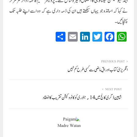
اینڈ کمیونکیشن ٹیکنالوجی کا استعمال وغیرہ شامل تھے۔ پروفیسر سنیم فاطمہ، ڈائرکٹر مرکز
نے کہا کہ اساتذہ جو یہاں سیکھتے ہیں ان کی ذمہ داری ہے کہ وہ اسے اپنے طلبہ تک
پہنچائیں۔
S
E
Li
T
Fa
W
ha
m
nk
wi
ce
ha
re
ail
ed
tte
bo
ts
In
r
ok
A
PREVIOUS POST
انگریزی کتاب اوراقِ ماضی سے کسی طرح کم نہیں
pp
NEXT POST
شاہین ڈگری کالج میں 14؍جنوری کو کانووکیشن تقریب کا انعقاد