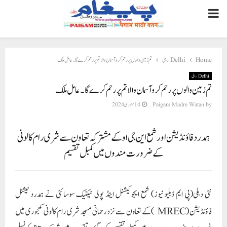
PRIMARY
MENU
Home
Delhi دہلی
تم زمین والوں پر رحم کرو آسمان والا تم پر رحم کر ے گا ۔عامل ملک
Delhi دہلی
تم زمین والوں پر رحم کرو آسمان والا تم پر رحم کر ے گا ۔عامل ملک
by
Paigam Madre Watan
14 جنوری 2024
ہمدردفاؤنڈیشن اور شمع این جی او کے مشترکہ تعاون سے شری رام کالونی
کے ضرورت مندوں میں کمبل تقسیم
نئی دہلی(پی ایم ڈبلیو نیوز) شمع ایجوکیشنل اینڈ پولی ٹیکنیک سوسائٹی نے ہمدرد نیشنل
فاؤنڈیشن (MREC )کے تعاون سے نزد رحمانی مسجد شری رام کالونی کھجوری میں