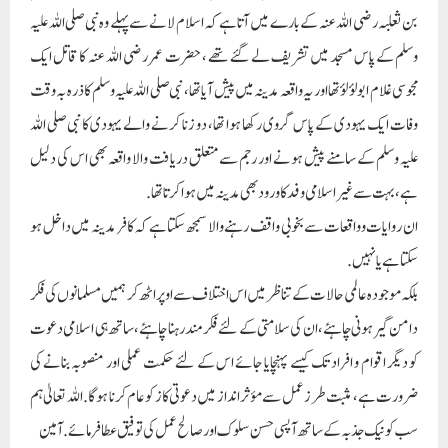
بن ثعلبہ رضی اللہ عنہ کے بارے میں آتا ہے کہ اسلام لانے سے پہلے وہ نبی صلی اللہ علیہ
وسلم کے پاس مسجد میں تشریف لے گئے تھے ، حضرت عمر رضی اللہ عنہ کا قاتل ایک
مجوسی غلام ابو لؤ لؤ تھا اور یہ واقعہ مدینہ میں پیش آیا تھا ، نبی صلی اللہ علیہ وسلم کا ذرہ بہ وقت
وفات ایک یہودی کے پاس گروی رکھا ہوا تھا، دو زنا کرنے والے یہودی کا نبی صلی اللہ
علیہ وسلم کے سامنے پیش ہونے اور رجم سے متعلق دریافت والا واقعہ بھی اس کی دلیل
ہے، بہت سے غیر اسلامی وفد کا ورود بھی مدینہ میں ہوا کرتا تھا.
ان روایات وواقعات سے بخوبی واقف رہنے والا سمجھ سکتا ہے کہ کافر مدینہ میں داخل ہو
سکتا ہے یا نہیں.
بلکہ موجودہ عالمی حالات کے تناظر میں اس اختلاف سے اوپر اٹھ کر ہمیں مسلمانوں کی فکر
دامن گیر ہونی چاہئے، ان کی سلامتی کے لئے فکرمند رہنا چاہئے، ساتھ ہی اسلامی دعوت
کو دیگر اقوام و افراد تک کیسے پہنچایا جائے اس کے لئے حکمت عملی اور منصوبہ بنانے کی
ضرورت ہے، مثبت طرز عمل سے مؤثر انداز میں دعوتی کاز کو عام کرنا ہوگا . اللہ تعالیٰ ہم
سب کو نیک جذبہ کے ساتھ آپسی حسن سلوک اور صالح عمل کی توفیق عطا فرمائے. آمین