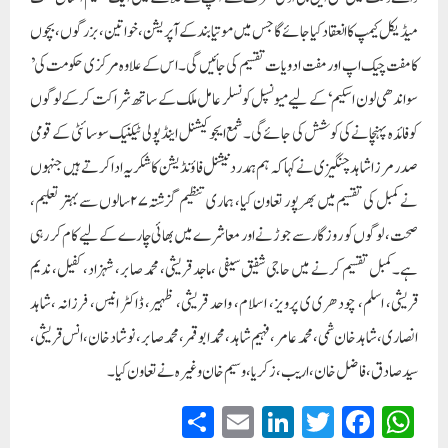
میڈیکل کیمپ کا انعقاد کیا جائے گا جس میں موتیا بندکے آپریشن، خواتین، بزرگوں، بچوں
کا مفت چیک اپ اور مفت ادویات تقسیم کی جائیں گی۔اس کے علاوہ مرکزی حکومت کی’
سواندھی لون اسکیم ‘کے لیے میونسپل کونسلر عامل ملک کے ساتھ شراکت کرکے لوگوں
کو فائدہ پہنچانے کی کوشش کی جائے گی۔ شمع ایجوکیشنل اینڈ پولی ٹیکنیک سوسائٹی کے قومی
صدر مرزا شاہد چنگیزی نے کہا کہ ہم ہمدرد نیشنل فاؤنڈیشن کا شکریہ ادا کرتے ہیں جنہوں
نے کمبل کی تقسیم میں بھرپور تعاون کیا، ہماری تنظیم گزشتہ ۲۷سالوں سے بہتر تعلیم،
صحت، لوگوں کو روزگار سے جوڑنے اور معاشرے میں بھائی چارے کے لیے کام کر رہی
ہے۔کمبل تقسیم کرنے میں حاجی شفیق سیفی ،ماجد قریشی، محمد صابر، شہزاد، کفیل، ندیم
قریشی، اسلم، چودھری ی پرویز، اسلام، واحد قریشی، ظہیر، ڈاکٹر انیس، فرزانہ ،شاہد
انصاری، شاہد خان شمی، محمد عامر، فہیم شاہد، محمد ابو قمر، محمد صابر، نوشاد خان، انس قریشی،
سید صادق، فاضل خان، اریب، زکریا، وسیم خان وغیرہ نے تعاون کیا۔
S
E
Li
T
Fa
W