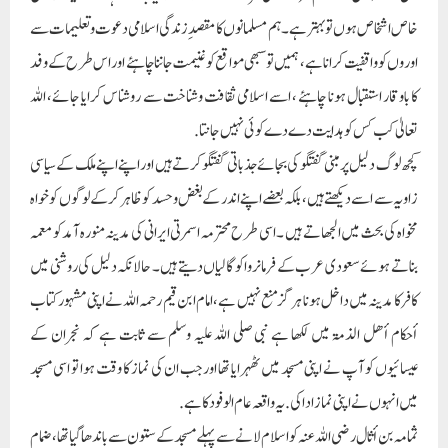
خاص اشخاص ہوں تو بہتر ہے ۔ ہم مسلمانوں کا مقصدِ زندگی اسلامی دعوت وتعليمات سے
اوروں کو واقفیت کرانا ہے، ہمیں تو سبھی مواقع کو غنیمت جاننا چاہئے اور اس طرح کے وفد
کا باوقار استقبال ہونا چاہئے ، اسے اسلامی ثقافت وشناخت سے روشناس کرایا جائے، اللہ
تعالیٰ کب کس کو ہدایت دے دے کوئی نہیں جانتا.
کچھ لوگ دلیل پر مبنی گفتگو کی بجائے جذباتی گفتگو کرتے ہیں اور اپنے اپنے ملک کے سیاسی
زاویہ سے اسے دیکھتے ہیں ، بلکہ بعضےاپنے اندر کے بغض وحسد کو ظاہر کرکے لوگوں کو خواہ
مخواہ کی بحث میں الجھاتے ہیں ۔ اسی طرح محترمہ اسمرتی ایرانی کی مدینہ منورہ آمد کو معمہ
بناتے ہوئے سعودی عرب کے فرمانروا کو گالیاں دیتے ہیں ۔ حالانکہ دلیل کی روشنی میں
کافر کا مدینہ میں داخل ہونا ہرگز منع نہیں ہے، امام ابن قیم رحمہ اللہ نے اپنی مشہور کتاب
أحکام أھل الذمۃ میں لکھا ہے نبی صلی اللہ علیہ وسلم سے ثابت ہے کہ نجران کے
عیسائیوں کو آپ نے اپنی مسجد میں ٹھہرایا تھا اور جب ان کی نماز کا وقت ہوا تو اسی مسجد
میں انہوں نے اپنی نماز ادا کی. یہ واقعہ عام الوفود کا ہے.
ثمامہ بن أثال رضی اللہ عنہ کو اسلام لانے سے پہلے مسجد کے ستون سے باندھا گیا تھا، ضمام