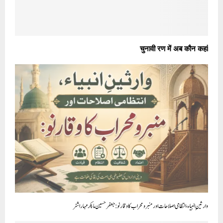
चुनावी रण में अब कौन कहां
وارثینِ انبیاء، انتظامی اصلاحات اور منبر و محراب کا وقار نو : جعفر حسین ماپکر مہاراشٹر