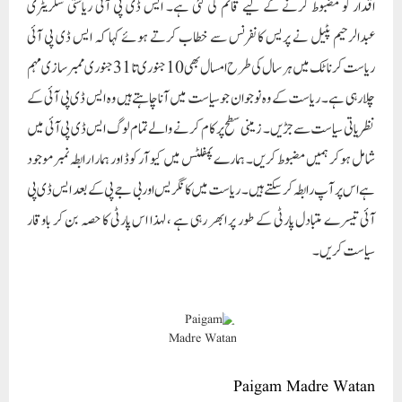
آئی تیسرے متبادل پارٹی کے طور پر ابھر رہی ہے ، لہذا اس پارٹی کا حصہ بن کر باوقار
سیاست کریں۔
Paigam Madre Watan
RELATED POSTS