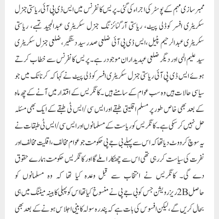
حل نہیں کرسکی ہے۔ کانگریس کو ریاست کے مسلمانوں اور ایس سی /ایس ٹی طبقات نے
یہ سوچ کر ووٹ دیا تھا کہ اس سے پہلے بی جے پی حکومت جو عوام مخالف ، اقلیت مخالف اور
نفرت کی سیاست کررہی تھی اس سے چھٹکار ا ملے گا اور کانگریس حکومت ہمارے حقوق
دے گی۔ کانگریس نے انتخاب سے قبل وعدہ کیا تھا کہ وہ مسلمانوں کو
حاصل 2Bریزرویشن جس کو بی جے پی نے منسوخ کیا تھا اس کو پہلی کابینہ میٹنگ میں ہی
بحال کریں گے، لیکن افسوس کی بات ہے کہ پندرہ سولہ کابینی اجلا س ہونے کے بعد بھی
اس وعدہ کو پورا نہیں کیا گیا ۔ دوسرا وعدہ کانگریس نے کیا تھا کہ وہ اقتدار میں آنے کے بعد
اقلیتوں کی فلاح و بہبود کیلئے 10ہزار کروڑ روپئے مختص کرے گی ۔لیکن آج کی تاریخ تک
اس پر بھی کابینہ میں چرچا نہیں ہوا ہے اور بجٹ میں بھی کوئی تذکرہ نہیں ہے۔اس میں
صرف 2100کروڑ روپیہ کا ایک وعدہ کیاہے۔اسی طرح ایس ٹی /ایس سی /اوبی سی اور
اقلیتیں یہ امید کررہے تھے کہ کانتاراج کمیشن کی رپورٹ کو عام کیا جائے گا اور ان کمیشن
کے رپورٹ کے مطابق تمام طبقات کو ان کے تعداد کے حساب سے حکومت منصوبے
بنائے گی ۔ایس ڈی پی آئی ریاستی جنرل سکریٹری افسر کوڈلی پیٹ نے کہا کہ پارٹی اس ماہ