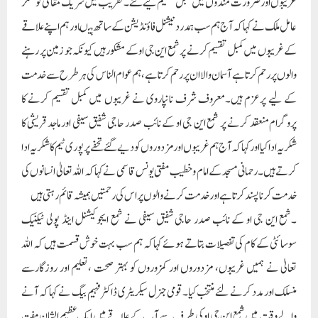
غریبوں اور ضرورت مندوں میں کمبل تقسیم کیے گئے۔تقریب میں شریک مقامی کونسلر
عامل ملک نے کہا کہ آج ہم سب ہمدرد نیشنل فاؤنڈیشن کے ساتھ ہیںاور ہم اپنے علاقے
کے غریبوں میں کمبل تقسیم کرنے پر شمع این جی او کے مشکور ہیں کیونکہ جو زمین پر رہنے
والوں پر رحم کرتا ہے آسمان والا ان پر رحم کرتا ہے، ہم عوام الناس کی ہر طرح سے خدمت
کے لیے پرعزم ہیں۔معروف شرف نانپاروی نے غریبوں میں کمبل تقسیم کرنے کا
پروگرام منعقد کرنے پر شمع این جی او کے نائب صدر حاجی شفیق سیفی اور ماجد قریشی کا
شکریہ ادا کیا اور کہا کہ آج ہم غریبوں اور مزدوروں کو دیے گئے تحفے پر پوری ٹیم کا شکریہ ادا
کرتے ہیں۔رحمانی مسجد کے امام و خطیب مفتی یونس قاسمی نے کہا کہ اللہ تعالیٰ انسانوں کی
خدمت کرنا پسند کرتا ہے اور خدمت کرنے والوں پر اس کی رحمتیں ہمیشہ قائم رہتی ہیں
۔شمع این جی او کے نائب صدر حاجی شفیق سیفی نے شمع ایجوکیشنل اینڈ پولی ٹیکنیک
سوسائٹی کے کام کی تفصیلات بتاتے ہوئے کہا کہ ہم سب بہت خوش قسمت ہیں کہ اللہ
تعالیٰ نے ہمیں غریبوں، مزدوروں اور کمزوروں کو بہتر صحت ،تعلیم اور روزگارسے
منسلک اور مدد کرنے لئے منتخب کیا۔قومی جنرل سیکریٹری ڈاکٹر فہیم بیگ نے کہا کہ آنے
والے وقت میں شمع این جی او کی طرف سے آپ کے علاقے میں ایک عظیم الشان مفت