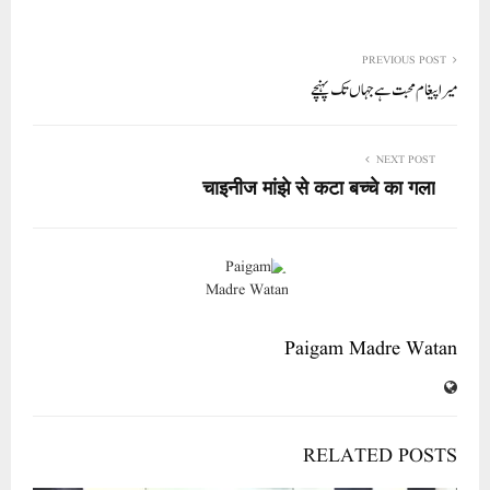
ha
m
nk
wi
ce
ha
re
ail
ed
tte
bo
ts
In
r
ok
A
PREVIOUS POST
میرا پیغام محبت ہے جہاں تک پہنچے
pp
NEXT POST
चाइनीज मांझे से कटा बच्चे का गला
Paigam Madre Watan
RELATED POSTS