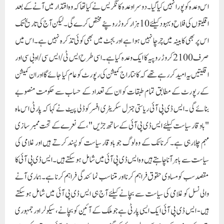
"باوقار سیاست کیلئے ایس ڈی پی آئی کے ساتھ جڑیں "، کے نعرے کے تحت ممبر سازی
مہم چلارہی ہے۔ کرناٹک کے وہ لوگ جو باوقار سیاست کو پسند کرتے ہیں اور غلامی کی
سیاست سے باہر آنا چاہتے ہیں وہ ایس ڈی پی آئی میں شامل ہوسکتے ہیں۔ایس ڈی پی آئی کا
مقصد سب کو مساوی حقوق فراہم کرنا اور متناسب نمائندگی فراہم کرنا ہے۔ ہماری آنے
والی نسل کو غلامی کی سیاست سے بچانے کیلئے آج ہی ایس ڈی پی آئی میں شامل ہوسکتے
ہیں- ایس ڈی پی آئی ایک ایسی پارٹی ہے جو ملک کے آئین کو بچانے، سیکولر اور جمہوری
اقدار کو مضبوط کرنے کے لیے قائم کی گئی ہے۔ ایس ڈی پی آئی ریاستی سکریٹری
عبدالرحیم پٹیل نے پریس کانفرنس سے خطاب کرتے ہوئے کہا کہ ایس ڈی پی آئی
ریاست کرناٹک میں ہر سال کی طرح امسال بھی10 جنوری تا 31جنوری ممبر سازی مہم
چلارہی ہے۔ ریاست کے وہ نوجوان جو سیاست میں آنا چاہتے ہیں وہ ایس ڈی پی آئی کے
نظریاتی سیاست سے جڑیں ۔ زمینی سطح پر کا م کرنے والے تمام لوگ ایس ڈی پی آئی میں
شامل ہوکر ہمیں مضبوط کریں۔ ہمارے پمفلٹس میں کیو آر کوڈ اور ہمارا رابطہ نمبر موجود
ہے اس پر آپ رابطہ کرسکتے ہیں۔ ریاست میں کانگریس اور بی جے پی کے بعد ایس ڈی پی