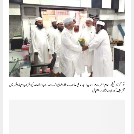
جگرگوشۂ شیخ الاسلام حضرت مولاناسیداسجدمدنی صاحب مدظلہ العالی نائب صدرجمعیۃ علماءہندکی دفترجمعیۃ مہاراشٹرمیں
تشریف آوری اور شاندار استقبال