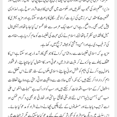
محترمہ اسمرتی ایرانی صاحبہ ہندوستان کی ایک بڑی پارٹی بی جے پی کی مقبول رہنما ہیں، اور
وزیراعظم ہند کی محبوب نظر ہیں اور حکومت میں بھی ان کا بہت اثر و رسوخ ہے ۔ لہذا ایسی
شخصیت کا مقدس سرزمین کی زیارت کرانا خیر سگالی کا باعث ہوسکتا ہے اور مزید بہتری کا
پیش خیمہ بھی ۔ واضح رہے اس سمت ایک عرصہ سے خلا محسوس کیا جارہا تھا اور آپسی تال
میل کا فقدان نظر آرہا تھا جبکہ اسلام نے ایسی محبت کی تعلیمات کو عام کردیا ہے ۔ مفاہمت
کی ترغیب دی ہے اور امن وآشتی کو ہمیشہ ترجیح میں رکھا ہے.
مزید یہ کہ اسلامی تعلیمات سے روشناس کرانے کا جو بھی کارآمد ذریعہ ہو سکتا ہے اس کا
مختلف پہلو سے جائزہ لے کر مثبت انداز میں دعوتی امور کا استعمال کیا جانا چاہئے، خوشگوار
ماحول پیدا کرنے کی پیہم کوشش ہونی چاہئے، اسلامی ملکوں کے سفارتخانے اس تعلق سے
اہم کردار ادا کرسکتے ہیں، کیونکہ انہیں حالات سے واقفیت ہوتی رہتی ہے وہ اپنے تعلقات
استعمال کرکے مناسب اقدامات کرسکتے ہیں اور سب کو ادراک ہے ”جبلت النفوس علی
حب من أحسن إلیہا“ اس لئے تاریخی ثقافتی سیاحتی اور تعارفی جو بھی پروگرام ممکن ہو
اسے ترتیب دیا جائے اور مسلمانوں کے لئے پلکیں بچھانے والے افراد کو مدعو کیا جائے ۔
اس سلسلہ میں دیگر عام افراد کو بھی شرکت کے لئے مدعو کیا جاسکتا ہے مگر ترجیحات میں