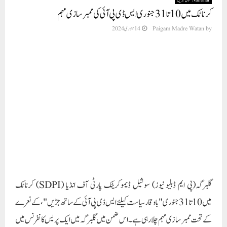
کرناٹک میں 10 تا 31جنوری ایس ڈی پی آئی کی ممبر سازی مہم
by
Paigam Madre Watan
14 جنوری 2024
گلبرگہ(پی ایم ڈبلیو نیوز) سوشیل ڈیموکریٹک پارٹی آف انڈیا (SDPI) کرناٹک
میں10 تا 31جنوری "باوقار سیاست کیلئے ایس ڈی پی آئی کے ساتھ جڑیں "، کے نعرے
کے تحت ممبر سازی مہم چلارہی ہے۔ اس ضمن میں گلبرگہ میں ایک پریس کانفرنس میں
ممبر سازی مہم کے پوسٹر کی اجراء کی گئی۔ پریس کانفرنس میں ایس ڈی پی آئی ریاستی جنرل
سکریٹری افسر کوڈلی پیٹ، ریاستی آرگنائزنگ جنرل سکریٹری عبدالمجید تمبے، ریاستی
سکریٹری عبدالرحیم پٹیل،ایس ڈی پی آئی ضلعی صدر سید دستگیر،ضلعی جنرل سکریٹری
سید علیم الہی اور دیگر ضلعی عہدیداران موجودر ہے۔ پریس کانفرنس سے خطاب کرتے
ہوئے ایس ڈی پی آئی ریاستی جنرل سکریٹری افسر کوڈلی پیٹ نے کہا کہ کرناٹک میں جو
سیاسی حالات ہیں وہ سب عوام کے سامنے ہیں ۔ کانگریس کے اقتدار میں آنے کے چھ ماہ
کے بعد بھی خاص طور پر مسلم اقلیتی طبقے اور ایس سی /ایس ٹی طبقے کے ایک بھی مسئلہ