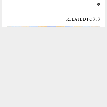
بی جے پی کا ہر انجن بدعنوان، دواؤں کے بعد اب ایم سی ڈی کے ٹول ٹینڈر میں 680 کروڑ روپے کا گھوٹالہ: کلدیپ
کمار