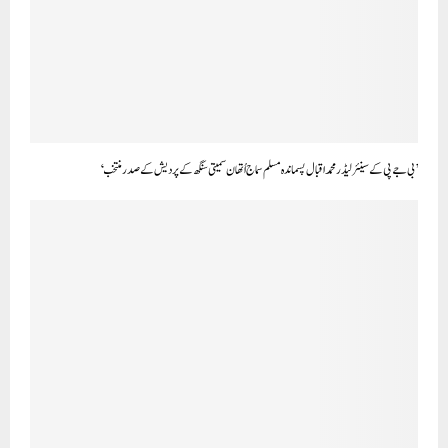
’بی جے پی کے سینئر لیڈر محمد اقبال پسماندہ مسلم سماج اُتھان سمیتی سنگھ کے پردیش کے صدر منتخب‘