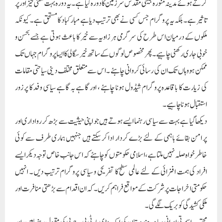
کرتے ہوئے مدینہ منورہ جیسی مقدس سرزمین کا دورہ کیا ہے ۔ یہ دورہ بہت معنی خیز اور پر
تاثیر ہے ۔ بلکہ یہ پروگرام جس کسی نے بھی ترتیب دیا ہے مبارکباد کا مستحق ہے ۔ کیونکہ
ملکوں کے درمیان اس طرح کی سرگرمی ہر زاویہ سے خیر کا باعث ہوتی ہے جسے بحسن و
خوبی جاری رکھنی چاہیے ۔ پھر مخصوص لوگوں کے ساتھ خیرسگالی کا ایسا پروگرام جہاں تک
ممکن ہو وہاں تک ان کی رسائی کروانی چاہئے ۔ اس سے متعلق مختلف دینی سیاحتی مقامات
کی زیارت کا باقاعدہ پروگرام شیڈول ہونا چاہئے ، اور گاہے بہ گاہے سیاسی وفد کا پرزور
استقبال ہونا چاہیے ۔
دیکھا گیا ہے بہت سے سیاسی رہنما ایسے ہوتے ہیں جو اپنی حیثیت سے بڑھ کر رواداری اور
پر امن بقائے باہمی کے لئے بڑے کردار ادا کرسکتے ہیں جنہیں ہماری طرف سے کوئی
خاطر خواہ صلہ نہیں ملتا ہے ، اسلامی حکومتوں کو چاہئے کہ اس جانب خاص توجہ دیکر ایسے
افراد کی ہمت افزائی کے لئے عالمی سطح کا تفریحی و سیاسی پروگرام ترتیب دیں ۔ انہیں
حکومتی اخراجات پر شرکت کے مواقع فراہم کریں ۔ کہ ان اقدام سے بڑھتی منافرت اور
ملکی کشیدگی کو بریک لگے گی ۔