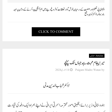
ایم ای پی تعلیم اور صنعت کے درمیان خوش گوار تعلقات کو فروغ دینے میں ہم آہنگی پیدا کرنے کے وژن پر عہد
بند:عالمہ ڈاکٹر نوہیرہ شیخ
CLICK TO COMMENT
Articles مضامین
میرا پیغام محبت ہے جہاں تک پہنچے
by
Paigam Madre Watan
14 جنوری 2024
ڈاکٹر شہاب الدین مدنی
ہندوستانی وزیر برائے اقلیتی امور محترمہ اسمرتی ایرانی نے اپنے ہمراہ ایک وفد کی قیادت