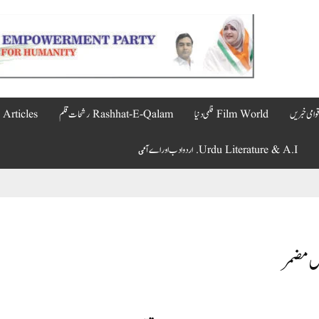
Film World فلمی دنیا
Rashhat-E-Qalam رشحات قلم
Articles مضامین
Urdu Literature & A.I. اردو ادب اور اے آٸ
ں مضمر