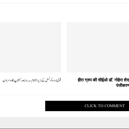
हीरा ग्रुप की सीईओ डॉ. नोहेरा शे
قومی اردو کونسل کے زیر اہتمام سہ روزہ ورکشاپ کا دوسرا دن
पंजीकरण
CLICK TO COMMENT