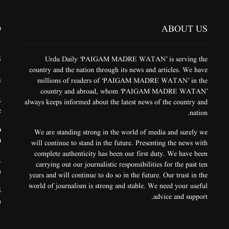
O
ABOUT US
S
Urdu Daily ‘PAIGAM MADRE WATAN’ is serving the
.
country and the nation through its news and articles. We have
4
millions of readers of ‘PAIGAM MADRE WATAN’ in the
country and abroad, whom ‘PAIGAM MADRE WATAN’
R
always keeps informed about the latest news of the country and
z
nation.
.
We are standing strong in the world of media and surely we
0
will continue to stand in the future. Presenting the news with
complete authenticity has been our first duty. We have been
L
carrying out our journalistic responsibilities for the past ten
m
years and will continue to do so in the future. Our trust in the
world of journalism is strong and stable. We need your useful
S
advice and support.
m