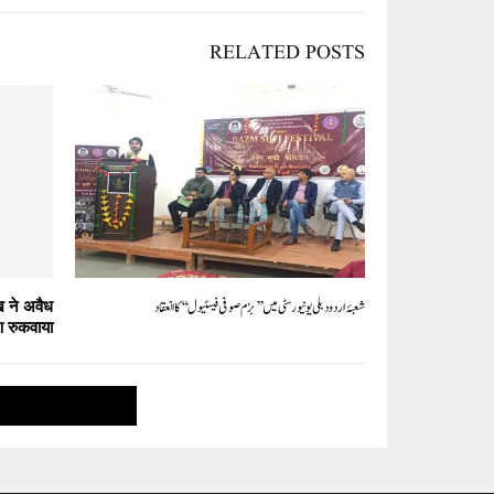
RELATED POSTS
شعبۂ اردو دہلی یونیورسٹی میں ’’بزم صوفی فیسٹیول‘‘کا انعقاد
ख ने अवैध
 रुकवाया