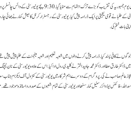
75ویں یوم جمہوریہ کے موقع پر مولانا مظہر الحق عربی و فارسی یونیورسٹی میں یوم جمہوریہ کی تقریب کو بڑے تزک اہتمام سے منایا گیا. 9:30 
 کے طلبا نے قومی یکجہتی پر ایک ڈرامہ پیش کیا. یونیورسٹی کے رجسٹرار کرنل کامیش کمار نے بھائی چارہ
اپنی بات ختم کی.
گوں نے کافی پسند کیا. ڈرامہ پیش کرنے والوں میں شعبہ تعلیم اور شعبہ مینجمنٹ کے طلبا پیش پیش تھے. 
ں ڈاکٹر طارق عطا اور ڈاکٹر محمد جاوید اختر نے کلیدی رول ادا کیا. اس کے علاوہ یونیورسٹی کے نان ٹیچنگ 
یسر اعجاز عالم صاحب نے کی. پروگرام کے دوسرے اہم شرکاء میں یونیورسٹی کے کنٹرول آف ایکزام جناب سع
سد اللہ، فائننس ایڈوائزر سنیل کمار سنھا اور یونیورسٹی کے تمام شعبوں کے صدور و اساتذہ موجود تھے. م