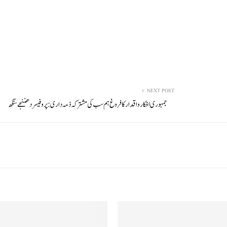
NEXT POST
جمہوری افکار و اقدار کا فروغ ہم سب کی مشترکہ ذمہ داری: پر وفیسر دھننجے سنگھ