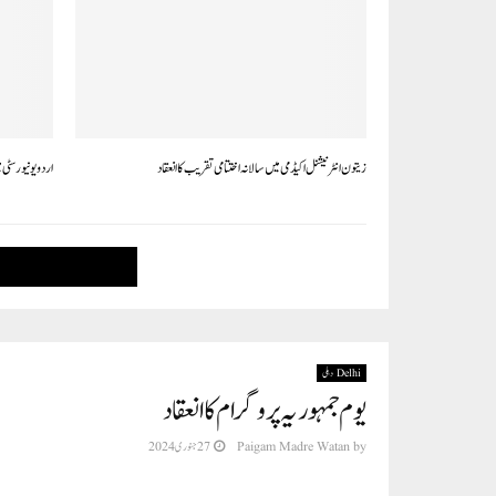
زیتون انٹرنیشنل اکیڈمی میں سالانہ اختتامی تقریب کا انعقاد
اردو یونیورسٹی م
Delhi دہلی
یوم جمہوریہ پروگرام کا انعقاد
by
Paigam Madre Watan
27 جنوری 2024