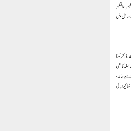
بجے یونیورسٹی کے وائس چانسلر پروفیسر عالمگیر
 اور مل جل
ڈاکٹر مکتا
عملہ کا بھی
د بن حامد،
ٹھائیوں کی