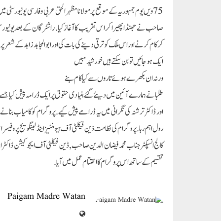
صاحب نے جھنڈا پھیرا کر اس تقریب کا آغاز کیا. راشٹر گان کے بعد یونیورسٹی
کرکام کرنے اور اس ملک کو ترقی دینے کی بات کی اور ابو المجاہد زاہد کے شعر پر 
ایک ہو جائیں تو بن سکتے ہیں خورشید مبیں
ورنہ ان بکھرے ہوئے تاروں سے کیا کام بنے
طلبا نے ہمارے آئین میں دیئے گئے بنیادی حقوق پر ایک ڈرامہ پیش کیا جسے لو
اور ڈاکٹر ترشنہ کی نگرانی میں یہ ڈرامے پیش کیے. پروگرام کو کامیاب بنانے می
رول اہم رہا. پروگرام کی نظامت ڈین فیکلٹی آف ہیومنٹیز اینڈ لینگویج پروف
کالج انسپکٹر جناب محمد فیضان الدین صاحب, ڈین فیکلٹی آف ایجوکیشن ڈاکٹر ا
تقسیم کے ساتھ اس پروگرام کا اختتام عمل میں آیا.
Paigam Madre Watan