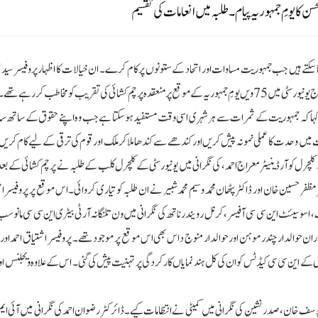
سن کا یومِ جمہوریہ پیام۔ طلبہ میں انعامات کی تقسیم
تے ہیں جب جمہوریت مساوات اور اتحاد کے ستونوں پر کام کرے۔ ان خیالات کا اظہار پروفیسر سید 
وائس چانسلر مولانا آزاد نیشنل اردو یونیورسٹی نے پرچم کشائی کے بعد کیا۔وہ آج یونیورسٹی میں 75 ویں یومِ جمہوریہ کے موقع پر منعقدہ پرچم کشائی کی تقریب کو مخاط
ہا کہ جمہوریت کے ثمرات سے ہر شہری اسی
وقت مستفید ہوسکتا ہے جب وہ اپنے حقوق کے ساتھ س
ت میں وحدت کا عملی نمونہ پیش کریں اور کندھے سے کندھا ملاکر ملک اور قوم کی ترقی کے لیے کام کریں 
رل کوآرڈینیٹر معراج احمد، کی نگرانی میں یونیورسٹی کے کلچرل کلب کے طلبہ نے پرچم کشائی کے بعد 
ظفر حسین خان اور ڈاکٹر پٹھان محمد وسیم محمد شبیر نے ان طلبہ کو تیاری کروائی۔ اس موقع پر پروفیسر ا
ب ، اسوسیئٹ این سی سی آفیسر، کرنل رویندر ناتھ کی نگرانی میں ون تلنگانہ آرٹی بیٹری این سی سی مانو 
والدار چندر موہن اور حوالدار منوج داس بھی اس موقع پر موجود تھے۔ پروفیسر اشتیاق احمد اور پر
ی کے این سی سی کیڈٹس کو ان کی کل ہند نمایاں کارکردگی پر تہنیت پیش کی گئی۔ اس کے علاوہ ویجلنس 
د یوسف خان، صدر نشین کی نگرانی میں کمیٹی نے انتظامات کیے۔ ڈائرکٹر رضوان احمد کی نگرانی میں آئی ای