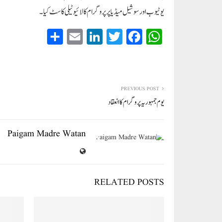
یوٹیوب اور سوشیل میڈیا پر پروگرام کا لائیو ٹیلی کاسٹ کیا۔
S
E
Li
T
Fa
W
ha
m
nk
wi
ce
ha
re
ail
ed
tte
bo
ts
In
r
ok
A
PREVIOUS POST
pp
یوم جمہوریہ پروگرام کا انعقاد
Paigam Madre Watan
RELATED POSTS