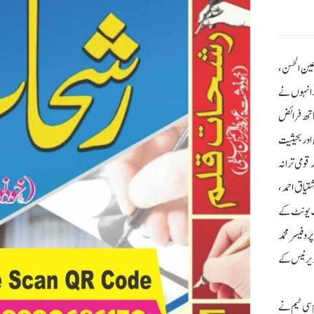
عین الحسن،
ب کر رہے تھے۔ انہوں نے
اتھ فرائض
اور بحیثیت
قومی ترانہ
شتیاق احمد،
سب یونٹ کے
وفیسر محمد
اویرنیس کے
م سی ٹیم نے