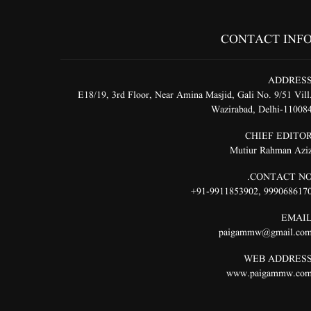
CONTACT INF
ADDRES
E18/19, 3rd Floor, Near Amina Masjid, Gali No. 9/51 Vill
Wazirabad, Delhi-11008
CHIEF EDITO
Mutiur Rahman Azi
CONTACT NO
91-9911853902+
,
999068617
EMAI
paigammw@gmail.co
WEB ADDRES
www.paigammw.co