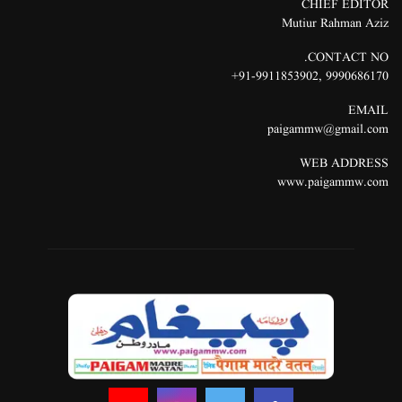
CHIEF EDITOR
Mutiur Rahman Aziz
CONTACT NO.
91-9911853902+
,
9990686170
EMAIL
paigammw@gmail.com
WEB ADDRESS
www.paigammw.com