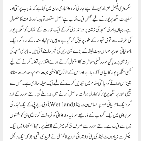
سکریٹری فیصل عز الدین نے اپنے جاری کردہ اخباری بیان میں کہا ہے کہ مذہب پرستی اور
عقیدت سنگھ پریوار کے لیے محض ایک نقاب ہے اصل مقصد تو پیسہ اور طاقت کا حصول
ہے۔جہاں بابری مسجد کی زمین پر دراندازی کرکے ایک عمارت کے افتتاح کو سنگھ پریوار
کی طرف سے قومی تہوار کے طور پر پیش کیا گیا ہے، وہیں نام نہاد مندر کے اردگرد ایک
ماحولیاتی طور پر حساس ویٹ لینڈ کے بڑے لین دین کی خبر سامنے آئی ہیں۔بابری مسجد کی
سرزمین پر بنایا گیا مندر نسلی منافرت کا استعما ل کرتے ہوئے اقتدار پر قبضہ کرنے کے لیے
کھبی سنگھ پریوار کا سیاسی آلہ رہا ہے اور اس کے افتتاح کا جشن بہت دھوم دھام سے منانا،
یقینا اس علاقے کو سیاحتی مقام میں تبدیل کرنے کے لیے ایک حیلہ سازی ہے۔ جس سے
یقینی طور پر سنگھ پریوار کو بھاری دولت حاصل کرنے میں مدد ملے گی۔نئے مندر کے ارد
گرد ایک ماحولیاتی طور پر حساس ویٹ لینڈ ( Wet land) کو بی جے پی کے ایک لیڈر کی
سربراہی میں ایک گروپ کے ذریعے سرمایہ دار اڈانی کو فروخت کرنا ایسی ہی کوششوں
میں سے ایک ہے۔ نئے مندر سے صرف 5کلومیٹر کے فاصلے پر ماجھا جمتھارا میں ایک
ہیکٹر سے زیادہ ویٹ لینڈ کی پٹی کو ابتدائی طور پر ٹائم سٹی نے خریدی تھی ، جو کہ ایک رئیل