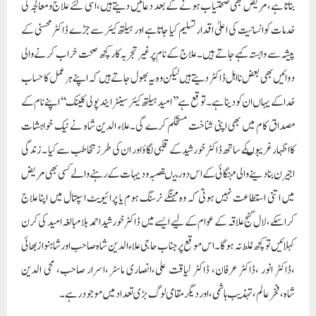
بناتا ہے ،مریض بھی صحتیاب ہونے کے بعد دعائیں دیتے ہیں،اسی لئے علاج ومعالجہ کی
خدمات کو انسانیت کی اعلیٰ اقدار تسلیم کیا جاتا ہے اور ہیلتھ کیئر سے جڑے ڈاکٹر محسنی کے
پیشہ سے وابستہ کہے جاتے ہیں۔ علاج کے نام پرغیر تجربہ کار کچھ صحت خراب کرنے والی
دوائیں بھی بعض نا اہل ڈاکٹر دیتے ہیں لیکن وہ یہ بھول جاتے ہیں کہ اپنے ہر عمل کا حساب
خدا کے یہاں ان کو دینا ہے۔توقع ہے ’’امید ہیلتھ کیئر سینٹر ایند پولی کلینک‘‘ اپنے نام کے
مصداق کام میں بھی اپنی شناخت مستحکم کرے گی۔علاء الدین شاہ نے نیک خواہشات
کااظہار غریبوںکے ساتھ ڈاکٹر خورشید کے قلبی لگاؤاور ان کی طرز تخاطب سے کیا ۔ زندگی
اجیرن بنا دینے والی مہنگائی کے اس دور میںقصبہ ودیہات کے رہنے والے کسی بھی مریض
میں اتنی استطاعت نہیں ہوتی کہ وہ مہنگے نرسنگ ہوم یا پرائیویٹ اسپتال میں اپنا علاج
کراسکے ،لال گنج علاقہ کے عوام کے لیے ایسے میں ڈاکٹر خورشید احمد بلا مبالغہ امید کی کرن
کہلائیں تو کچھ غلط نہ ہوگا۔ اس موقع پر جناب حاجی علا ء الدین شاہ صاحب اور شاہنواز بھائی
،ڈاکٹر انور ،ڈاکٹر عرفان، ڈاکٹر لیاقت علی،انصاری ماسٹر،اسرار صاحب، محی الدین
شاہ،فخر عالم ،تہذیب ہاشمی،اور دیگر مقامی لوگ بڑی تعداد میں موجود رہے۔