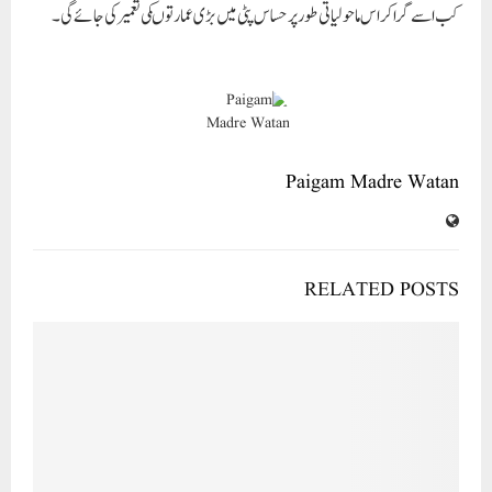
کب اسے گرا کر اس ماحولیاتی طور پر حساس پٹی میں بڑ ی عمارتوںکی تعمیر کی جائے گی۔
Paigam Madre Watan
RELATED POSTS