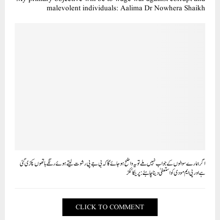
malevolent individuals: Aalima Dr Nowhera Shaikh
اگر ہمارے سوالوں کے جواب نہیں ملے تو یہ واضح ہو جائے گا کہ بی جے پی رشوت لیتے ہوئے رنگے ہاتھوں پکڑی گئی
ہے اور پی ایم مودی کو استعفیٰ دینا چاہئے: پرینکا ککڑ
CLICK TO COMMENT