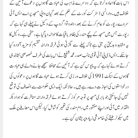
اس بات کا اعادہ کرتا ہے کہ دوسرے مذاہب کی عبادت گاہوں پر دعوے آئین کے
خلاف ہیں۔وارانسی ڈسٹرکٹ کورٹ کے حکم کے بعد گیان واپی مسجد پر اے ایس آئی
سروے رپورٹ کو عام کرنے کے بعد، ہندوتوا گروپ کے وکیل نے پہلے ہی کہا ہے کہ
رپورٹ جس میں مسجد کے نیچے مندر کی بظاہر باقیات کا حوالہ دیا گیا ہے ، حتمی ہے۔ وکیل کا
یہ مشاہد ہ بدنیتی پر مبنی ہے تاکہ پہلے سے بگڑتی ہوئی فرقہ وارانہ تقسیم کو مزید آلودہ کیا
جاسکے۔ ایس ڈی پی آئی قومی نائب صدر محمد شفیع نے اس بات کی طرف خصوصی نشاندہی
کرتے ہوئے کہا ہے کہ یہ مایوس کن ہے کہ آئین کے محافظ سمجھے جانے والے ہی عبادت
گاہوں کے ایکٹ 1991کی خلاف ورزی کرتے ہوئے عبادت گاہوں پر دعوئوں کی
درخواستوں کی اجازت دے رہے ہیں۔ حالانکہ ایک ایسی حکومت سے انصاف کی توقع
نہیں کی جاسکتی جو بابری مسجد پر توجہ مرکوز کرتے ہوئے فرقہ وارانہ منافرت کو ہوا دیکر
اقتدار میں آئی اور اپنے منشورمیں رام مندر کی تعمیر کو شامل کیا، لیکن اس معاملے پر ملک
میں سیکولر طبقے کی خاموشی زیادہ پریشان کن ہے۔