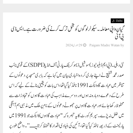
Delhi دہلی
گیان واپی معاملہ ۔سیکولر لوگوں کو تحمل ترک کرنے کی ضرورت ہے۔ ایس ڈی
پی آئی
by
Paigam Madre Watan
29 جنوری 2024
نئی دہلی ۔ ( پی ایم ڈبلیو نیوز) سوشیل ڈیموکریٹک پارٹی آف انڈیا ( SDPI) کے قومی نائب
صدر محمد شفیع نے اپنے جاری کردہ اخباری بیان میں کہا ہے کہ بابری مسجد پر دعوئوں کے
تناظر میں عبادت گاہ ایکٹ1991نافذکیا گیا تھا،اس بات کو یقینی بنانے کے لیے کہ اس
طرح کے دعوے دوبارہ نہ ہوں اور دوسرے مذاہب کی عبادت گاہوں کو تجاوزات سے
محفوظ رکھا جائے اور عبادت گاہوں پر جھوٹے دعوئوں کے نام پر ملک میں مذہبی ہم آہنگی
میں خلل نہ پڑے۔ سپریم کورٹ کا یہ تبصرہ کہ "عبادت گاہوں کا ایکٹ جو 1991میں
پارلیمنٹ کے ذریعہ نافذ کیا گیا تھا، آئین کی بنیادی اقدار کا تحفظ کرتا ہیـــ”۔ واضح طور پر