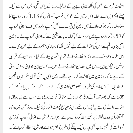
اسٹیٹ فرم ہے جس کی ملکیت بی جے پی کے در لیڈروں کے پاس تھی، جن میں سے ایک
پہلے ایم ایل اے تھا۔ اس زمین کے عوض غریب کسانوں کو 1.13کروڑ روپئے کا
معاوضہ دیا گیا جو کہ علاقے میں زمین کی قیمت سے بھی کم ہے ، بعد میں اسے اڈانی گروپ
کو 3.57کروڑ روپئے میں فروخت کیا گیا۔ یہ بات یقینی ہے کہ اڈانی گروپ نے یہ زمین
اتنی بڑی رقم سے اس کی حفاظت کے لیے نہیں بلکہ کاروباری مقصد کے لیے خریدی ہے۔
اس خرید وفروخت سے فائدہ اٹھانے والے تمام سنگھ پریوار کے لیڈر اور ان کے قریبی
بزنس ٹائیکون ہیں۔اس میں نقصان اٹھانے والے غریب کسان ہین جو اپنی روزی روٹی
کے لیے مذکورہ زمین میں کاشت کررہے تھے۔ ایس ڈی پی آئی قومی سکریٹری فیصل
عزالدین نے اس بات کی طرف خصوصی نشاندہی کرتے ہوئے کہا ہے کہ یہ یاد رکھنے کے
قابل ہے کہ بعدمیں آنے والی خبروں کے مطابق نوٹ بندی سے سب سے زیادہ فائدہ
اٹھانے والے بی جے پی لیڈران تھے۔ ایوڈھیا ڈیولپمنٹ اتھارٹی کا ایک بورڈ جس میں ماجھا
جمتھارا کی ویٹ لینڈز پرتعمیرات کو روک رہا ہے ، جہاں ٹائم سٹی نے اڈانی گروپ کو زمین
فروخت کی تھی۔ اب بھی وہیںایک پتلے کی طرح کھڑا ہوا ہے اور شاید انتظار کررہا ہے کہ