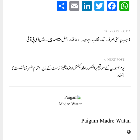
S
E
Li
T
Fa
W
ha
m
nk
wi
ce
ha
re
ail
ed
tte
bo
ts
In
r
ok
A
PREVIOUS POST
مذہب پرستی صرف ایک نقاب ہے پیسہ اور طاقت اصل مقاصد ہیں۔ ایس ڈی پی آئی
pp
NEXT POST
یوم جمہوریہ کے موقع پر المنصور ایجوکیشنل اینڈ ویلفیئر ٹرسٹ کے زیر اہتمام شعری نشست کا
انعقاد
Paigam Madre Watan