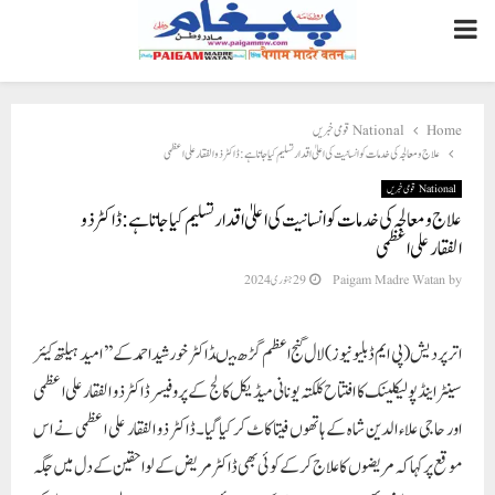
PRIMARY
MENU
Home
National قومی خبریں
علاج ومعالجہ کی خدمات کو انسانیت کی اعلیٰ اقدار تسلیم کیا جاتا ہے:ڈاکٹرذو الفقارعلی اعظمی
National قومی خبریں
علاج ومعالجہ کی خدمات کو انسانیت کی اعلیٰ اقدار تسلیم کیا جاتا ہے:ڈاکٹرذو
الفقارعلی اعظمی
by
Paigam Madre Watan
29 جنوری 2024
اتر پردیش(پی ایم ڈبلیو نیوز)لال گنج اعظم گڑھ میںڈاکٹر خورشید احمد کے ’’ امید ہیلتھ کیئر
سینٹراینڈپولیکلینک کا افتتاح کلکتہ یونانی میڈیکل کالج کے پروفیسرڈاکٹرذو الفقارعلی اعظمی
اور حاجی علاء الدین شاہ کے ہاتھوں فیتا کاٹ کر کیا گیا۔ڈاکٹر ذو الفقار علی اعظمی نے اس
موقع پر کہا کہ مریضوں کا علاج کر کے کوئی بھی ڈاکٹر مریض کے لواحقین کے دل میں جگہ