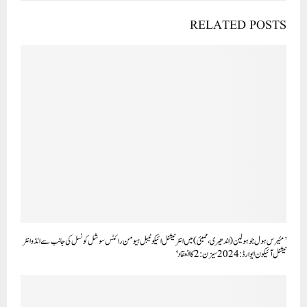
RELATED POSTS
’مئیر س ہول جوہو لین (اندھیری،ممبئی) میں انٹر نیشنل ائیکوٹیبل ہیومن رائٹس سوشل کو نسل کی جانب سے انڈو انٹر
نیشنل آئیکون ایوارڈ:2024 سیزن:2 کا انعقاد‘