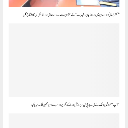
’’کثیر لسانی ہندوستان میں اردو زبان و تہذیب‘‘کے عنوان سے سہ روزہ عالمی اردو کانفرنس کا افتتاح کل
"آپ” خواتین ونگ نے بی جے پی لیڈر پرویش ورما کے گھر پر دوسرے دن بھی ہنگامہ برپا کیا،