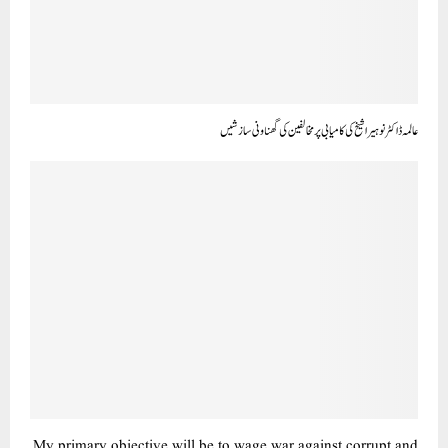
عالمہ ڈاکٹر نوہیرا شیخ کی کامیابی پر مخالفین کی گھناونی سازشیں
My primary objective will be to wage war against corrupt and