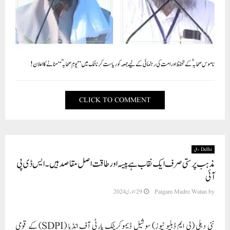
ناموس صحابہؓ کے تحفظ اور امت کی رہنمائی کے لیے جمعہ کو ریاست کرناٹک میں ”یومِ صحابہؓ“ منانے کا اعلان!
CLICK TO COMMENT
Delhi دہلی
مذہب پرستی صرف ایک نقاب ہے پیسہ اور طاقت اصل مقاصد ہیں۔ ایس ڈی پی
آئی
by
Paigam Madre Watan
29 جنوری 2024
نئی دہلی (پی ایم ڈبلیو نیوز) سوشیل ڈیموکریٹک پارٹی آف انڈیا (SDPI) کے قومی