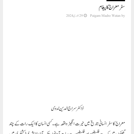
سفر معراج کا پیغام
by
Paigam Madre Watan
29 جنوری 2024
ڈاکٹر سراج الدین ندوی
معراج کا سفر انسانی تاریخ میں حیرت انگیز واقعہ ہے۔کسی انسان کا ایک رات کے چند
گھنٹوں میں مکہ سے فلسطین اور فلسطین سے سات آسمانوں تک آنا جانا بشری ڈکشنری میں
ناممکنات کے ذیل میں آتا ہے۔لیکن جب کوئی امین و صادق پیغمبر اپنے بارے میں خبر
دے کہ میں نے یہ سفر کیا ہے اور اللہ یہ گواہی اپنے مقدس فرشتہ کے ذریعہ دے کہ
’’پاک ہے وہ جو لے گیا ایک رات اپنے بندے کو مسجد حرام سے دور کی اُس مسجد تک جس
کے ماحول میں اس نے برکت دی ہے، تاکہ اسے اپنی کچھ نشانیوں کا مشاہدہ کرائے
حقیقت میں وہی ہے سب کچھ سننے اور دیکھنے والا‘‘(الاسراء ،1) ‘پھر یہ گواہی قیامت تک
کے لیے ایک ایسی کتاب میں درج کردی جائے جس کی سب سے پہلی صفت ہی ’’لاریب
فیہ‘‘ ہو تو یقین نہ کرنے اور ایمان نہ لانے کی کیا وجہ باقی رہ جاتی ہے۔مسلمان اور مومن