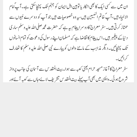
شروع ہوئی۔واپسی میں بھی آپ پہلے بیت المقدس تشریف لائے وہاں سے کعبہ آئے اور
پھر اپنے مستقر پر گئے۔یہ بھی ہوسکتا تھا کہ آپ جہاں آرام فرما تھے وہیں سے آپ کو
سیدھے آسمان پر لے جایا جاتا۔اس سے معلوم ہوا کہ دین میں مسجد کی بہت اہمیت ہے۔
آپ ﷺکا معمول تھا کہ کسی بھی سفر سے واپسی پر پہلے مسجد نبوی میں تشریف لاتے اور
اپنی ازواج کو اپنی آمدکی اطلاع دیتے۔ایک مسلمان کے لیے مسجد ہی اس کا مرکز و محور
ہے۔اسے دن میں تو پانچ بار جانا ہی ہے اس کے علاوہ بھی اس کا دل مسجد میں ہر وقت پڑا
رہنا چاہیے۔ایک اچھے مومن کی یہ پہچان ہے کہ ایک نماز کے بعد وہ دوسری نماز کا بے
صبری سے انتظار کرتا ہے۔مساجد اسی بیت اللہ کا عکس اور قایم مقام ہیں جس کا طواف کیا
جاتا ہے۔مسجد ہمیں اللہ کی حاکمیت اور بندے ہونے کا احساس کراتی ہے۔اسی لیے مسجد
کی تعمیر، اس کی دیکھ بھال اور اس کی حفاظت کا ہمیں حکم دیا گیا ہے۔مسجد سے شروع کیا گیا
سفر بابرکت بھی ہوگا اور محفوظ و مامون بھی۔خاص طور پر جب ہم کسی اہم سفر پر جائیں تو
مسجد میں دو رکعت نماز پڑھ کر جائیں۔جب ہم کسی سفر سے واپس ہوں تو پہلے مسجد میں
جائیں اور دو رکعت نماز ادا کریں۔اللہ کے سامنے سربسجود ہو جائیں کہ اس نے سفر میں