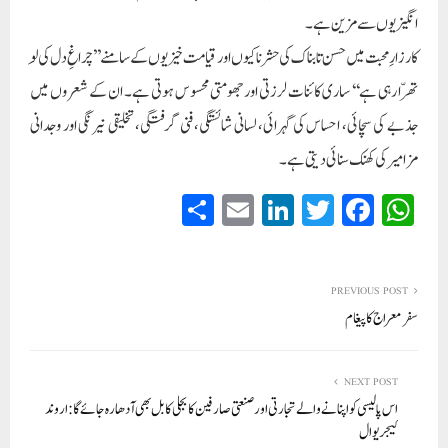
انگیزیوں سے مزین ہے۔
کارزارِ محبت میں حسن تابناک کی حشر ناکیوں اور قیامت خیزیوں کے سامنے ’’چراغِ دل کی لَو
تھرّا رہی ہے‘‘ ساری کائنات لرزتی اور جھومتی محسوس ہوتی ہے۔ ان کے شعروں میں
جذبے کی سچائی، احساس کی گہرائی، لسانی شائستگی، فنی گرفتگی، تخلیقی نیرنگی اور وجدانی
مزامیر کی کھنک سنائی دیتی ہے۔
S
E
Li
T
Fa
W
ha
m
nk
wi
ce
ha
re
ail
ed
tte
bo
ts
In
r
ok
A
PREVIOUS POST
سفر معراج کا پیغام
pp
NEXT POST
اس پالیسی کو اپنانے والے تجارتی اور صنعتی صارفین کا بجلی کا بل بھی آدھا رہ جائے گا: اروند
کیجریوال