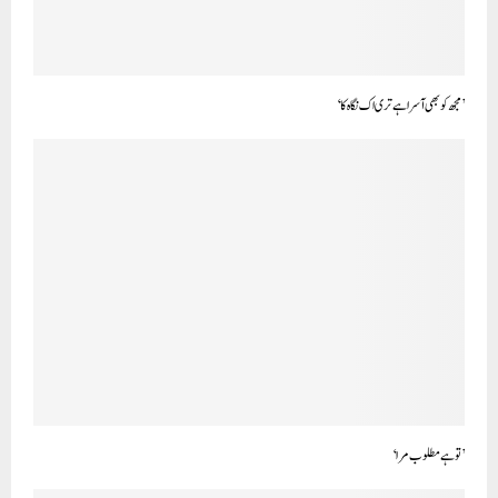
’مجھ کوبھی آسر اہے تری اک نگاہ کا‘
’توہے مطلوب مرا‘