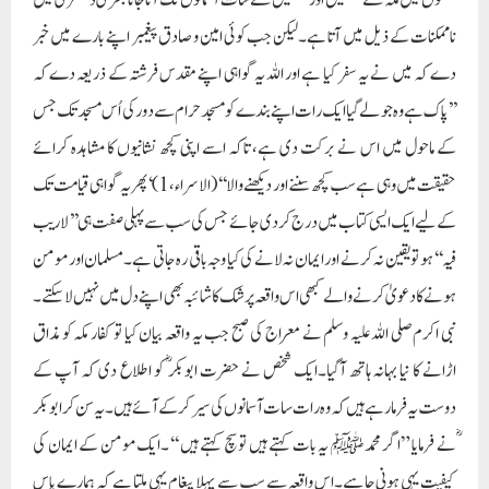
ہونے کا دعویٰ کرنے والے کبھی اس واقعہ پر شک کا شائبہ بھی اپنے دل میں نہیں لاسکتے۔
نبی اکرم صلی اللہ علیہ وسلم نے معراج کی صبح جب یہ واقعہ بیان کیا تو کفار مکہ کو مذاق
اڑانے کا نیا بہانہ ہاتھ آگیا۔ایک شخص نے حضرت ابوبکر ؓ کو اطلاع دی کہ آپ کے
دوست یہ فرمارہے ہیں کہ وہ رات سات آسمانوں کی سیر کر کے آئے ہیں ۔یہ سن کر ابو بکر
ؓنے فرمایا ”اگر محمد ﷺ یہ بات کہتے ہیں تو سچ کہتے ہیں ‘‘۔ایک مومن کے ایمان کی
کیفیت یہی ہونی چاہیے۔اس واقعہ سے سب سے پہلا پیغام یہی ملتا ہے کہ ہمارے پاس
مستند ذرائع سے جو قول رسولؐ پہنچے ہم اس کی تصدیق کرنے میں تامل نہ کریں۔ایک
مسلمان کو یہ اختیار نہیں ہے کہ وہ رسول اکرم ؐ کی کسی بات پر شک کرے۔اس کے ایمان
و عمل کے لیے یہ بات کافی ہے کہ یہ کام رسول ؐنے کیا ہے یا اس کام کا آپ ؐنے حکم دیا
ہے۔
سفر معراج میں نبی ؐ نے بیت المقدس میں تمام انبیاء کی امامت فرمائی تھی۔اس سے معلوم
ہوا کہ اب تمام انسانوں کے لیے یہ لازم ہے کہ وہ آپ ؐ کو اپنا نبی اور رسول تسلیم کریں۔
بیت المقدس میں آپ ؐ کا تمام انبیاٖٖء کی امامت فرمانا اس بات کا اعلان ہے کہ اب سابقہ انبیاء