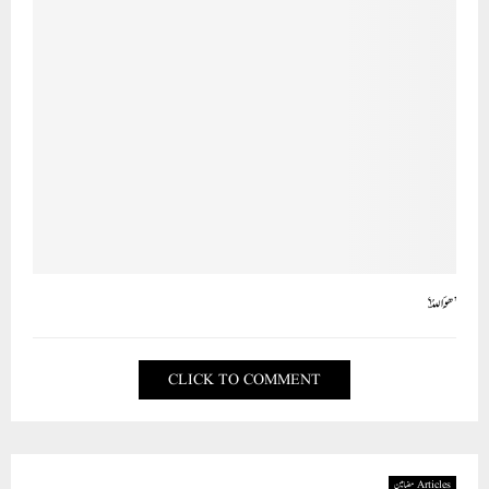
’ھُوَ اللّٰہُ‘
CLICK TO COMMENT
Articles مضامین