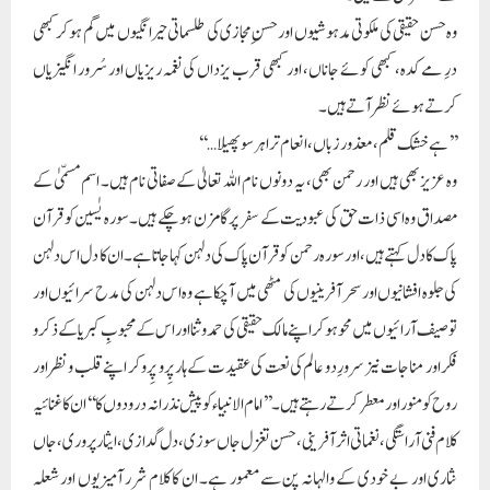
وہ حسن حقیقی کی ملکوتی مدہوشیوں اور حسن ِمجازی کی طلسماتی حیرانگیوں میں گم ہوکر کبھی
درِ مے کدہ، کبھی کوئے جاناں، اور کبھی قرب یزداں کی نغمہ ریزیاں اور سُرور انگیزیاں
کرتے ہوئے نظر آتے ہیں۔
’’ ہے خشک قلم، معذور زباں، انعام ترا ہر سو پھیلا…‘‘
وہ عزیز بھی ہیں اور رحمن بھی، یہ دونوں نام اللہ تعالیٰ کے صفاتی نام ہیں۔ اسم مسمّیٰ کے
مصداق وہ اسی ذات حق کی عبودیت کے سفر پر گامزن ہو چکے ہیں۔سورہ یٰسین کو قرآن
پاک کا دل کہتے ہیں، اور سورہ رحمن کو قرآن پاک کی دلہن کہا جاتا ہے۔ ان کا دل اس دلہن
کی جلوہ افشانیوں اور سحر آفرینیوں کی مٹھی میں آچکا ہے وہ اس دلہن کی مدح سرائیوں اور
توصیف آرائیوں میں محو ہو کر اپنے مالک حقیقی کی حمد وثنا اور اس کے محبوبِ کبریا کے ذکر و
فکر اور مناجات نیز سرورِ دو عالم کی نعت کی عقیدت کے ہار پِرو پِرو کر اپنے قلب ونظر اور
روح کو منور اور معطر کرتے رہتے ہیں۔ ’’امام الانبیاء کو پیش نذرانہ درودوں کا‘‘ ان کا غنائیہ
کلام فنی آراستگی، نغماتی اثر آفرینی، حسن تغزل جاں سوزی، دل گدازی، ایثار پروری، جاں
نثاری اور بے خودی کے والہانہ پن سے معمور ہے۔ ان کا کلام شرر آمیزیوں اور شعلہ