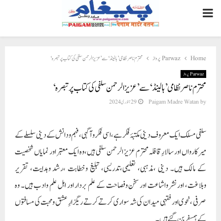
PRIMARY
MENU
Home
Parwaz پرواز
محترم ناصر نظامی ’ہالینڈ‘ سے ’عزیز الرحمن سلفی کی کتاب پر تبصرہ‘
Parwaz پرواز
محترم ناصر نظامی ’ہالینڈ‘ سے ’عزیز الرحمن سلفی کی کتاب پر تبصرہ‘
by
Paigam Madre Watan
29 جنوری 2024
سلفی مسلک ایک معروف دینی مکتبۂ فکر ہے، اسی فکر وآگہی، فہم ودانش کے دینی سلسلے کے
میر کارواں اور سالارِ قافلہ محترم عزیز الرحمن سلفی ہیں،وہ ایک معتبر اور نمایاں شخصیت
کے مالک ہیں۔ دینی ،مذہبی، تعلیمی،تدریسی، تبلیغ وخطابت ،رشد وہدایت، تقریر
وبلاغت، اور نشر واشاعت اور سخن وفصاحت کے علم بردار اور اہل علم وادب ہیں۔ وہ
صرفی ،نحوی اور فقہی میدان کی شہ سواری کرتے کرتے ریگزارِ عشق ومحبت کی مسافتوں
کے ہمسفر بن گئے ہیں۔