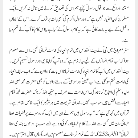
کی امامت ختم ہوگئی ہے،اب عیسیؑ اور موسی ؑکے ماننے والوں کو بھی حضرت محمد صلی اللہ
علیہ وسلم کی اتباع کرنا ہوگی۔اس امامت سے صرف یہ نتیجہ اخذ کرنا کہ حضرت محمد ؐ تمام
انبیاء سے افضل ہیں مناسب نہیں۔خدا کی شریعت میں ہر پیغمبر کا ایک خاص مقام ہے۔
قرآن میں کہا گیا ہے کہ ’’یہ رسول ہیں ہم نے ان میں ایک کو دوسرے پرفضیلت عطا
فرمائی،ان میں کسی سے اللہ نے کلام فرمایا اور کوئی وہ ہے جسے سب پر درجوں بلند ی عطا
فرمائی ‘‘ (البقرہ 253)۔اللہ کے تمام فرستادے معصوم ہیں اور یکساں قابل احترام ہیں۔
ان میں سے کسی ایک کا بھی انکار یا توہین اہل ایمان کو جہنم تک پہنچا سکتی ہے۔آپ ؐامام
الانبیاء ہیں،آپؐ خاتم النبیین ہیں،یہ وہ خصوصیات ہیں جو آپ کو دوسرے نبیوں سے
ممتاز کرتی ہیں۔سفر معراج کا دوسرا پیغام یہ ہے کہ حضرت محمد صلی اللہ علیہ وسلم ساری
دنیا کے پیغمبر ہیں۔اس پیغام کا تقاضا ہے کہ مسلمان اپنے رسول کی دعوت کو تمام انسانوں
تک پہنچائیں۔دیگر مذاہب کے ماننے والوں کو پیارے نبی صلی اللہ علیہ وسلم کا تعارف
کرائیں۔
سفر معراج کا آغاز مسجد حرام یعنی کعبہ سے ہوا۔بیت المقدس سے آسمان کی جانب پرواز