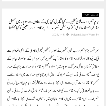
National قومی خبریں
بزم شعر و ادب شمالی کشمیر نے کیا کلچرل اکیڈیمی کے تعاون سے سوپور میں محفل
مشاعرہ منعقد ،وادی کے کہنہ مشق شعراء نے اپنے کلام سے سامعین کوکیا محظوظ
by
Paigam Madre Watan
31 جنوری 2024
سرینگر , بزم شعر و ادب شمالی کشمیر نے جموں و کشمیر کلچرل اکادمی کے باہمی تعاون سے
ایک پُروقار اورشاندارمشاعرہ کا انعقاد کیا۔کشمیر پریس سروس کے موصولہ بیان کے
مطابق کہکشان ہوٹل امرگڈھ سوپور میں منعقد ہ محفل مشاعرہ کی صدارت بزم کے صدر
یوسف صمیم نے کی جبکہ ان کے ہمراہ محمد اسحاق مجروع ایوان صدارت میں موجود تھے ۔
محفل کا آغاز تلاوت قران سے ہواجی ایم زاہدنے تلاوت کا فریضہ انجام دیا اور ریاض ربانی
نے ہدیہ نعت پیش کیا۔ مشاعرے کی نظامت معروف شاعر طارق احمد طارق نے کی۔جن
شعراء نے اس مشاعرے میں اپنا کلام سنایا ان میں رمیض رشک،جی ایم ذاہد،غلام محی