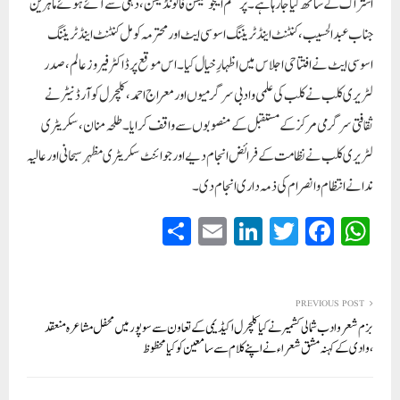
اشتراک کے ساتھ کیا جا رہا ہے۔ پرتھم ایجوکیشن فائونڈیشن، دہلی سے آئے ہوئے ماہرین
جناب عبدالحسیب، کنٹنٹ اینڈ ٹریننگ اسوسی ایٹ اور محترمہ کومل کنٹنٹ اینڈ ٹریننگ
اسوسی ایٹ نے افتتاحی اجلاس میں اظہارِ خیال کیا۔ اس موقع پر ڈاکٹر فیروز عالم، صدر
لٹریری کلب نے کلب کی علمی و ادبی سرگرمیوں اور معراج احمد، کلچرل کوآرڈنیٹر نے
ثقافتی سرگرمی مرکز کے مستقبل کے منصوبوں سے واقف کرایا۔ طلحہ منان، سکریٹری
لٹریری کلب نے نظامت کے فرائض انجام دیے اور جوائنٹ سکریٹری مظہر سبحانی اور عالیہ
ندا نے انتظام و انصرام کی ذمہ داری انجام دی۔
S
E
Li
T
Fa
W
ha
m
nk
wi
ce
ha
re
ail
ed
tte
bo
ts
In
r
ok
A
PREVIOUS POST
بزم شعر و ادب شمالی کشمیر نے کیا کلچرل اکیڈیمی کے تعاون سے سوپور میں محفل مشاعرہ منعقد
pp
،وادی کے کہنہ مشق شعراء نے اپنے کلام سے سامعین کوکیا محظوظ