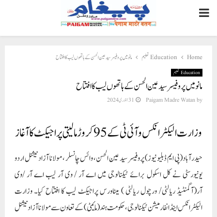
PRIMARY
MENU
Home
Education تعلیم
مانو میں پروفیسر سید عین الحسن کے ہاتھوں لیب کا افتتاح
Education تعلیم
مانو میں پروفیسر سید عین الحسن کے ہاتھوں لیب کا افتتاح
by
Paigam Madre Watan
31 جنوری 2024
وزارت الیکٹرانکس و آئی ٹی کے 95 کروڑ مالیتی پراجیکٹ کا آغاز
حیدرآباد(پی ایم ڈبلیو نیوز) پروفیسر سید عین الحسن، وائس چانسلر ، مولانا آزاد نیشنل اردو
یونیورسٹی نے کل اسکول برائے ٹیکنالوجی میں اے آر / وی آر لیب اے آر /وی
آر(آگمنٹیڈ ریالٹی/ ورچول ریالٹی ) میٹاورس پراجیکٹ لیب کا افتتاح کیا۔ وزارت
الیکٹرانکس اینڈ انفارمیشن ٹیکنالوجی، حکومت ہند (مائیٹی) کے تعاون سے مولانا آزاد نیشنل