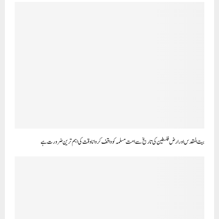
بیت المقدس اور ارض فلسطین کی تاریخ سے امت مسلمہ کو واقف کروانا وقت کی اہم ترین ضرورت ہے