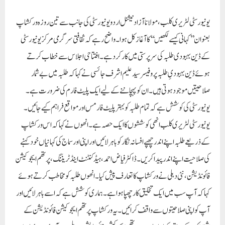
یونیورسٹی لٹریری کلب، مولانا آزاد نیشنل اردو یونیورسٹی کی جانب سے تین روزہ ورکشاپ
بعنوان’’کہانی کیسے لکھیں‘‘ کا آغاز کل ہوا۔ واضح رہے کہ ثقافتی سرگرمی مرکز یونیورسٹی
کے ڈین بہبودی طلبہ کی سرپرستی میں کارکرد ہے۔ افتتاحی اجلاس سے خطاب کرتے
ہوئے ڈین بہبودیِ طلبہ پروفیسر سید علیم اشرف جائسی نے کہا کہ طلبہ میں بے شمار
صلاحیتیں موجود ہوتی ہیں۔ ان کو پہچاننے کے لیے ایک پلیٹ فارم کی ضرورت ہے۔
یونیورسٹی کی کوشش ہے کہ تمام طلبہ کو بہتر پلیٹ فارمس اور مواقع فراہم کیے جائیں۔
یونیورسٹی لٹریری کلب انھی کوششوں کا ایک حصہ ہے۔ انھوں نے کہا کہ اس ورکشاپ
کے ذریعے طلبہ اپنے اندر چھپے افسانہ نگار کو باہر لائیں اور اپنی اور سماج کی کہانیاں خود کہنے
کی صلاحیت اپنے اندر پیدا کریں۔ڈاکٹر فیاض احمد، ہیڈ کنٹنٹ اینڈ ٹریننگ، پرتھم ایجوکیشن
فائونڈیشن، نئی دہلی نے ورکشاپ کا تعارف پیش کیا۔ انھوں طلبہ کو مخاطب کرتے ہوئے
کہا کہ آپ سب میں ایک تخلیق کار چھپا ہوا ہے۔ ہماری کوشش ہے کہ اسے باہر لائیں اور
آپ کو اپنی صلاحیتوں سے واقف کرائیں۔ یہ ورکشاپ پرتھم ایجوکیشن فائونڈیشن کے