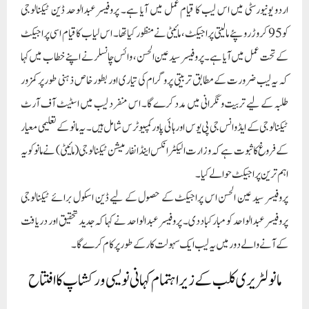
اردو یونیورسٹی میں اس لیب کا قیام عمل میں آیا ہے۔ پروفیسر عبدالوحد ڈین ٹیکنالوجی
کو 95 کروڑ روپئے مالیتی پراجیکٹ، مائیٹی نے منظور کیا تھا۔ اس لیاب کا قیام اسی پراجیکٹ
کے تحت عمل میں آیا ہے۔ پروفیسر سید عین الحسن، وائس چانسلر نے اپنے خطاب میں کہا
کہ یہ لیب ضرورت کے مطابق تربیتی پروگرام کی تیاری اور بطور خاص ذہنی طور پر کمزور
طلبہ کے لیے تربیت و نگرانی میں مدد کرے گا۔ اس منفرد لیب میں اسٹیٹ آف آرٹ
ٹیکنالوجی کے ایڈوانس جی پی یوس اور ہائی پاور کمپیوٹرس شامل ہیں۔ یہ مانو کے تعلیمی معیار
کے فروغ کا ثبوت ہے کہ وزارت الیکٹرانکس اینڈ انفارمیشن ٹیکنالوجی (مائیٹی) نے مانو کو یہ
اہم ترین پراجیکٹ حوالے کیا۔
پروفیسر سید عین الحسن اس پراجیکٹ کے حصول کے لیے ڈین اسکول برائے ٹیکنالوجی
پروفیسر عبدالواحد کو مبارکباد دی۔ پروفیسر عبدالواحد نے کہا کہ جدید تحقیق اور دریافت
کے آنے والے دور میں یہ لیب ایک سہولت کار کے طور پر کام کرے گا۔
مانو لٹریری کلب کے زیر اہتمام کہانی نویسی ورکشاپ کا افتتاح