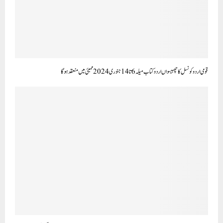
قومی اردوکونسل کا چھبیسواں اردو کتاب میلہ6تا14جنوری2024 ممبئی میں منعقد ہو گا