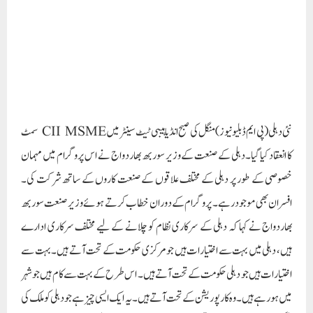
افسران بھی موجود رہے۔ پروگرام کے دوران خطاب کرتے ہوئے وزیر صنعت سوربھ
بھاردواج نے کہا کہ دہلی کے سرکاری نظام کو چلانے کے لیے مختلف سرکاری ادارے
ہیں، دہلی میں بہت سے اختیارات ہیں جو مرکزی حکومت کے تحت آتے ہیں۔ بہت سے
اختیارات ہیں جو دہلی حکومت کے تحت آتے ہیں۔ اس طرح کے بہت سے کام ہیں جو شہر
میں ہو رہے ہیں۔وہ کارپوریشن کے تحت آتے ہیں۔یہ ایک ایسی چیز ہے جو دہلی کو ملک کی
دیگر ریاستوں سے مختلف بناتی ہے۔انہوں نے کہا کہ چونکہ دہلی ایک ریاست ہونے کے
ساتھ ساتھ اس ملک کی راجدھانی بھی ہے، اس لیے عدالت بھی دہلی پر بہت زیادہ نظر
رکھتی ہے۔ دہلی، لوگ اکثر حکومت سے متعلق معاملات کو لے کر عدالت سے رجوع
کرتے ہیں۔جس کی وجہ سے حکومت کے کام میں بہت سی رکاوٹیں آتی ہیں اور ان
رکاوٹوں کی وجہ سے عوام اور حکومت دونوں کو نقصان ہوتا ہے۔انہوں نے کہا کہ دہلی
کے سرکاری نظام میں مختلف سرکاری اداروں کی مداخلت کی وجہ سے جس کی بنیاد پر دہلی
ترقی یافتہ ہے، سرکاری ادارے اس سطح پر کارآمد بنا سکتے ہیں، جس کا نتیجہ ہم سب دہلی کے
رہائشی بازار اور صنعتی بازار میں دیکھ سکتے ہیں۔وزیر سوربھ بھاردواج نے کہا کہ اس کا ایک