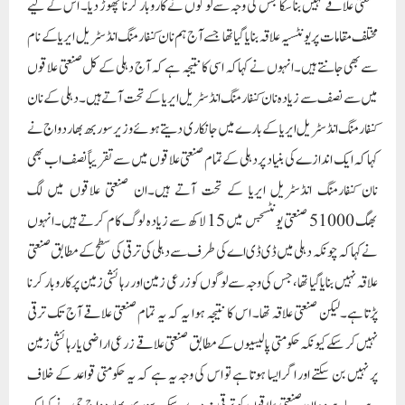
نے کہا کہ چونکہ دہلی میں ڈی ڈی اے کی طرف سے دہلی کی ترقی کی سطح کے مطابق صنعتی
علاقہ نہیں بنایا گیا تھا، جس کی وجہ سے لوگوں کو زرعی زمین اور رہائشی زمین پر کاروبار کرنا
پڑتا ہے۔لیکن صنعتی علاقہ تھا۔ اس کا نتیجہ ہوا یہ کہ یہ تمام صنعتی علاقے آج تک ترقی
نہیں کر سکے کیونکہ حکومتی پالیسیوں کے مطابق صنعتی علاقے زرعی اراضی یا رہائشی زمین
پر نہیں بن سکتے اور اگر ایسا ہوتا ہے تو اس کی وجہ یہ ہے کہ یہ حکومتی قواعد کے خلاف
ہے۔ چاہے وہ ان صنعتی علاقوں کو ترقی نہ دے سکے۔سوربھ بھاردواج جی نے کہا کہ
چونکہ یہ ایک غیر سازگار صنعتی علاقہ ہے، اس لیے ان چھوٹے صنعتی علاقوں کو ختم نہیں
کیا جا سکتا کیونکہ یہ چھوٹے صنعتی علاقے دہلی کے لاکھوں خاندانوں کی روزی روٹی کے ذمہ
دار ہیں، ساتھ ہی ان صنعتی علاقوں میں تیار ہونے والی اشیاء کو برآمد کیا جاتا ہے۔ دہلی اور
ملک کے لیے۔یہ ہندوستان کی دیگر ریاستوں میں بڑے پیمانے پر استعمال ہوتا ہے اور دہلی
اور ملک کی معیشت کو فروغ دینے میں ان چھوٹے صنعتی شعبوں کا بڑا حصہ ہے۔وزیر
سوربھ بھردواج نے کہا کہ حکومت ان غیر موافق صنعتی علاقوں کو کنفارمنگ صنعتی
علاقوں میں تبدیل کرنے کے لیے ان چھوٹے صنعت کاروں کے ساتھ مسلسل بات