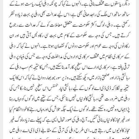
نتیجہ یہ نکلا کہ ڈی ڈی اے لوگوں کے لیے رہائشی اپارٹمنٹس اس سطح پر نہیں بنا سکا جس کی
دہلی میں ضرورت تھی، رہائشی کالونیاں نہیں بنا سکی، جس کے نتیجے میں لوگوں کو وہاں رہنا
پڑا جہاں وہ نہیں رہ سکتے تھے۔ لوگوں نے ایک جگہ تلاش کی اور وہاں رہنے کا خود انتظام کیا
اورغیر مجاز کالونیاں بنائی گئیں۔آج دہلی کی صورتحال ایسی ہے کہ پہلے سے زیادہ لوگ غیر
مجاز کالونیوں میں رہتے ہیں۔اسی طرح دہلی کی ترقی کے مقابلے ڈی ڈی اے دہلی میں
صنعتی علاقے نہیں بنا سکا جس کی وجہ سے لوگوں نے کاروبار کرنا چھوڑ دیا۔ اس کے لیے
مختلف مقامات پر یونٹسیہ علاقہ بنایا گیا تھا جسے آج ہم نان کنفارمنگ انڈسٹریل ایریا کے نام
سے بھی جانتے ہیں۔انہوں نے کہا کہ اسی کا نتیجہ ہے کہ آج دہلی کے کل صنعتی علاقوں
میں سے نصف سے زیادہ نان کنفارمنگ انڈسٹریل ایریا کے تحت آتے ہیں۔دہلی کے نان
کنفارمنگ انڈسٹریل ایریا کے بارے میں جانکاری دیتے ہوئے وزیر سوربھ بھاردواج نے
کہا کہ ایک اندازے کی بنیاد پر دہلی کے تمام صنعتی علاقوں میں سے تقریباً نصف اب بھی
نان کنفارمنگ انڈسٹریل ایریا کے تحت آتے ہیں۔ان صنعتی علاقوں میں لگ
بھگ 51000 صنعتی یونٹسجس میں 15 لاکھ سے زیادہ لوگ کام کرتے ہیں۔انہوں