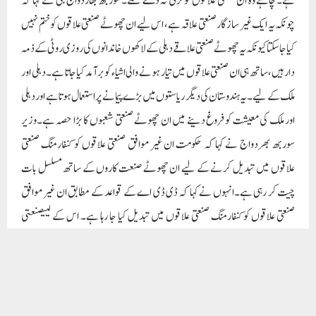
چیت کر رہی ہے۔انہوں نے کہا کہ ڈی ڈی اے کے قواعد کے مطابق ان غیر موافق
صنعتی علاقوں کو کنفارمنگ صنعتی علاقوں میں تبدیل کیا جا رہا ہے۔ اس کے لییصنعتی
علاقوں میں واقع صنعت کاروں کو کنورژن چارجز ادا کرنا ہوں گے۔وزیر سوربھ
بھاردواج نے کہا کہ چونکہ یہ چھوٹے صنعتی علاقے ہیں اور یہاں کی صنعتی اکائیاں بہت
چھوٹی صنعتی اکائیاں ہیں، ان یونٹوں کو بڑے پیمانے پر تیار ہونا باقی ہے۔ ممکن ہے، پھر یہ
اس بات کو ذہن میں رکھتے ہوئے دہلی حکومت نے فیصلہ کیا ہے کہ ان تمام غیر موافق
صنعتی علاقوں کو کنفارمنگ صنعتی علاقوں میں تبدیل کرنے کے لیے ادا کی جانی والی رقم
کا 90% دہلی حکومت ادا کرے گی اور صرف 10% رقم ہی ادا کی جائے گی۔ میں واقع
صنعتی یونٹوں سے لیا جائے گا۔وزیر سوربھ بھردواج نے کہا کہ صنعتی اکائیوں سے یہ 10
فیصد رقم لینے کی وجہ یہ ہے کہ دہلی حکومت اس پورے معاملے میں ان تمام صنعتی علاقوں
میں موجود صنعت کاروں کی شرکت چاہتی ہے۔
میٹنگ میں شریک لوگوں کو دہلی میں صنعتوں کو آسان اور قابل رسائی بنانے اور نوجوانوں
کے لیے نئی صنعتیں لگانے کے لیے دہلی حکومت کی طرف سے اٹھائے جانے والے