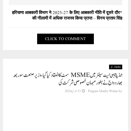
*हरियाणा आबकारी विभाग ने 2025-27 के लिए आबकारी नीति में दूसरे दौर
की नीलामी में अधिक राजस्व किया प्राप्त – विनय प्रताप सिंह
CLICK TO COMMENT
Delhi دہلی
انڈیا ہیبی ٹیٹ سینٹر میں MSME سمٹ کا انعقاد کیا گیا، وزیر صنعت سوربھ
بھاردواج نے بطور مہمان خصوصی شرکت کی
by
Paigam Madre Watan
31 جنوری 2024
نئی دہلی(پی ایم ڈبلیو نیوز)منگل کی صبح انڈیا ہیبی ٹیٹ سینٹر میں CII MSME سمٹ
کا انعقاد کیا گیا۔دہلی کے صنعت کے وزیر سوربھ بھاردواج نے اس پروگرام میں مہمان
خصوصی کے طور پر دہلی کے مختلف علاقوں کے صنعت کاروں کے ساتھ شرکت کی۔