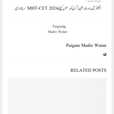
NEXT POST
انجینئرنگ اور فارمیسی ڈگری کورسیس کیلئے MHT-CET 2024 دینا لازمی
Paigam Madre Watan
RELATED POSTS