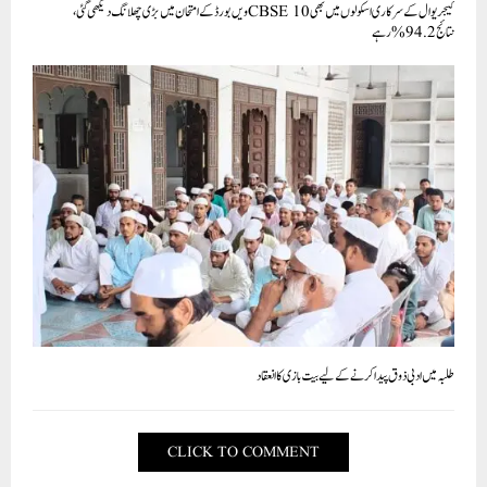
کیجریوال کے سرکاری اسکولوں میں بھی CBSE 10ویں بورڈ کے امتحان میں بڑی چھلانگ دیکھی گئی،
نتائج 94.2% رہے
طلبہ میں ادبی ذوق پیدا کرنے کے لیے بیت بازی کا انعقاد
CLICK TO COMMENT