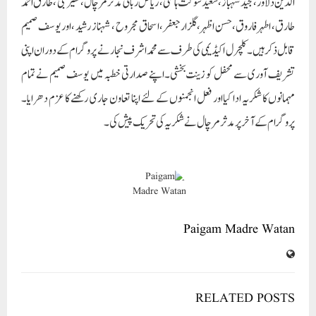
الدین دلاور،مجید شہباز،سعید شوکت ہاشمی، ریاض ربانی مدثر مرچال،نظیر نبی ،طارق احمد
طارق، اطہر فاروق،حسن اظہر،گلزار جعفر،اسحاق مجروح ، شہناز رشید ،اور یوسف صمیم
قابل ذکر ہیں ۔کلچرل اکیڈیمی کی طرف سے محمد اشرف نجار نے پروگرام کے دوران اپنی
تشریف آوری سے محفل کو زینت بخشی۔اپنے صدارتی خطبہ میں یوسف صمیم نے تمام
مہمانوں کا شکریہ ادا کیااور فعل انجمنوں کے لئے اپنا تعاون جاری رکھنے کا عزم دھرایا۔
پروگرام کے آخر پر مدثر مرچال نے شکریہ کی تحریک پیش کی۔
Paigam Madre Watan
RELATED POSTS