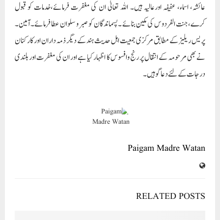
عائشہ، اسماء، عفیفہ اورعالیہ ہیں۔ اللہ تعالیٰ ان کی مغفرت فرمائے،خدمات کو قبول
کرے،جنت الفردوس کی مکین بنائے ۔پسماندگان کو صبرو سلوان عطا فرمائے۔آمین۔
پریس ریلیز کے مطابق مرکزی جمعیت اہل حدیث ہند کے دیگر ذمہ داران اور کارکنان
نے بھی مرحومہ کے انتقال پر رنج وافسوس کا اظہار کیا ہے اور ان کی مغفرت اور بلندی
درجات کے لئے دعا گوہیں۔
Paigam Madre Watan
RELATED POSTS