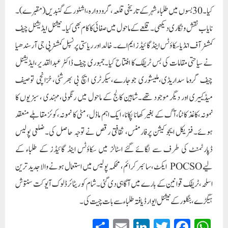
کیا۔30 بسوں میں طلباء شہر کے تاریخی قلعہ،گرودوارہ،اشٹور کے گنبد یں(مقبرے)۔
نایاب نقش و نگاری دیکھی۔ قلعے کے ماحول میں صفائی کا کام بھی کیا۔نیشنل ایڈیشنل چیف
کمشنر آف انڈیا سکاؤٹس اینڈ گائیڈز ایم اے۔ خالد اور ریاستی پرنسپل کمشنرپی جی آرسندھیا
نے سیاحتی مقامات کی بس ٹریفک کا افتتاح کیا۔جمبوری چیف ڈاکٹر عبدالقدیر،ایڈیشنل
چیف گروما سداریڈی،ملیشوری جوجارے،سیکرٹری ایچ بی بھرشٹی،خزانچی توصیف
میڈکییری اور دیگر موجود تھے۔شاہین کالج کے ماحول میں رنگولی،مہندی ، سبزیوں کا
نمونہ،کاغذ کاٹنا،آگ کے بغیر کھانا پکانا، ایک اہم ماڈل، مٹی کا نمونہ،کوئز مقابلے منعقد
ہوئے۔فزیکل ایجوکیشن پرفارمنس، ثقافتی رقص نے توجہ حاصل کی۔ضلعی پولیس
ڈپارٹمنٹ کی طرف سے لگائے گئے اسٹالز میں سکاؤٹس اینڈ گائیڈز کے طلباء کے
لیے POCSO ایکٹ،سائبر کرائم، محکمہ پولیس میں استعمال ہونے والا جدید ترین
اسلحہ،ٹریفک قوانین کے بارے میں آگاہی دی گئی۔شام کو ریٹائرڈ لوک آیوکت سنتوش
ہیگڑے،بنگلور کے نیشنل ایوارڈ یافتہ طلباء سے بات چیت کی۔
S
E
Li
T
Fa
W