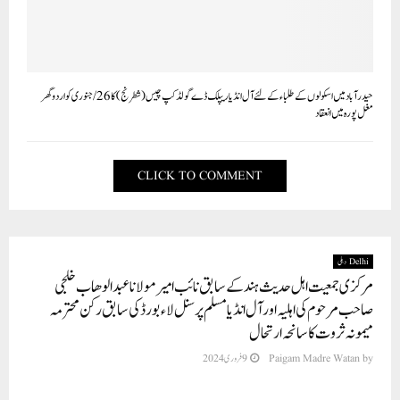
حیدرآباد میں اسکو لوں کے طلباء کے لئے آل انڈیا ریپلک ڈے گولڈ کپ چیس (شطرنج) کا 26/ جنوری کواردو گھر
مغل پورہ میں انعقاد‎
CLICK TO COMMENT
Delhi دہلی
مرکزی جمعیت اہل حدیث ہند کے سابق نائب امیر مولانا عبد الوھاب خلجی
صاحب مرحوم کی اہلیہ اور آل انڈیا مسلم پرسنل لاء بورڈ کی سابق رکن محترمہ
میمونہ ثرو ت کا سانحہ ارتحال
by
Paigam Madre Watan
9 فروری 2024