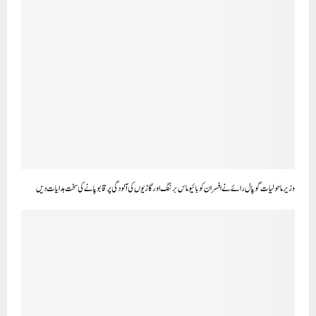
وزیر ماحولیات گوپال رائے نے افسران کو بائیو ماس برننگ اور گاڑیوں کی آلودگی پر قابو پانے کی سخت ہدایات دیں