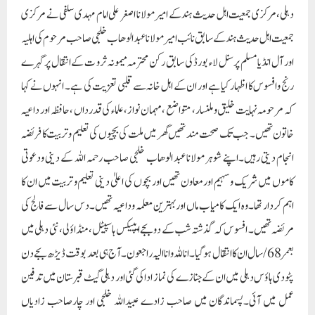
دہلی،مرکزی جمعیت اہل حدیث ہند کے امیر مولانا اصغر علی امام مہدی سلفی نے مرکزی
جمعیت اہل حدیث ہند کے سابق نائب امیر مولانا عبد الوھاب خلجی صاحب مرحوم کی اہلیہ
اور آل انڈیا مسلم پرسنل لاء بورڈ کی سابق رکن محترمہ میمونہ ثرو ت کے انتقال پر گہرے
رنج وافسوس کا اظہار کیا ہے اور ان کے اہل خانہ سے قلبی تعزیت کی ہے۔ انہوں نے کہا
کہ مرحومہ نہایت خلیق و ملنسار، متواضع ،مہمان نواز،علماء کی قدرداں ،حافظہ اور داعیہ
خاتون تھیں۔ جب تک صحت مند تھیں گھر میں ملت کی بچیوں کی تعلیم وتربیت کا فریضہ
انجام دیتی رہیں۔اپنے شوہر مولانا عبد الوھاب خلجی صاحب رحمہ اللہ کے دینی ودعوتی
کاموں میں شریک وسہیم اور معاون تھیں اور بچوں کی اعلیٰ دینی تعلیم و تربیت میں ان کا
اہم کردار تھا۔وہ ایک کامیاب ماں اور بہترین معلمہ وداعیہ تھیں۔دس سال سے فالج کی
مریضہ تھیں۔ افسوس کہ گذشتہ شب کے دوبجے ایپیکس ہاسپیٹل ،منڈاؤلی،نئی دہلی میں
بعمر 68/سال ان کاانتقال ہوگیا۔انا للہ وانا الیہ راجعون۔آج ہی بعد بوقت ڈیڑھ بجے دن
پٹودی ہاؤس دہلی میں ان کے جنازے کی نماز ادا کی گئی اور دہلی گیٹ قبرستان میں تدفین
عمل میں آئی۔پسماندگان میں صاحب زادے عبیداللہ خلجی اور چارصاحب زادیاں