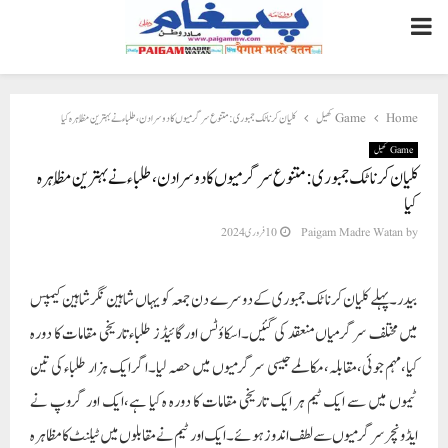
PRIMARY
MENU
Home
Game کھیل
کلیان کرناٹک جمبوری: متنوع سرگرمیوں کا دوسرا دن،طلباء نے بہترین مُظاہرہ کیا
Game کھیل
کلیان کرناٹک جمبوری: متنوع سرگرمیوں کا دوسرا دن،طلباء نے بہترین مُظاہرہ
کیا
by
Paigam Madre Watan
10 فروری 2024
بیدر۔پہلے کلیان کرناٹک جمبوری کے دوسرے دن جمعہ کو یہاں شاہین نگر شاہین کیمپس
میں مختلف سرگرمیاں منعقد کی گئیں۔اسکاؤٹس اور گائیڈز طلباء تاریخی مقامات کا دورہ
کیا،مہم جوئی،مقابلہ،مکالمے جیسی سرگرمیوں میں حصہ لیا۔اگر ایک ہزار طلباء کی تین
ٹیموں میں سے ایک ٹیم ہر ایک تاریخی مقامات کا دورہ ہ کیا ہے،ایک اور گروپ نے
ایڈونچر سرگرمیوں سے لطف اندوز ہوئے۔ ایک اور ٹیم نے مقابلوں میں ٹیلنٹ کا مظاہرہ