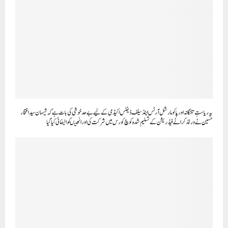
یہ ریاستِ تلنگانہ اور پاکو مارشل آرٹس اینڈ سیلف ڈیفنس اکیڈمی کے لیے بے حد خوشی کی بات ہے کہ شیہان سید افتخار
حسین نے ورلڈ کراٹے فیڈریشن کے تسلیم شدہ کوچ کورس میں شرکت کی اور انھیںکوالیفائی کیاگیا