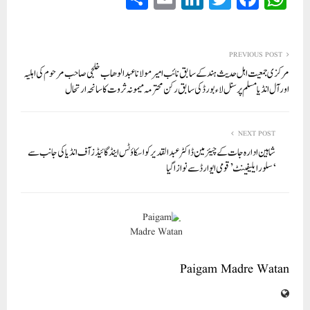
ha
m
nk
wi
ce
ha
re
ail
ed
tte
bo
ts
In
r
ok
A
PREVIOUS POST
مرکزی جمعیت اہل حدیث ہند کے سابق نائب امیر مولانا عبد الوھاب خلجی صاحب مرحوم کی اہلیہ
pp
اور آل انڈیا مسلم پرسنل لاء بورڈ کی سابق رکن محترمہ میمونہ ثرو ت کا سانحہ ارتحال
NEXT POST
شاہین ادارہ جات کے چیئرمین ڈاکٹر عبدالقدیر کوا سکاؤٹس اینڈ گائیڈز آف انڈیا کی جانب سے
‘سلور ایلیفینٹ’ قومی ایوارڈ سے نوازا گیا
Paigam Madre Watan