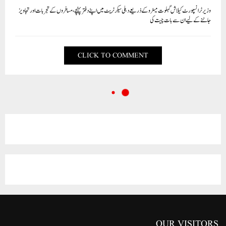
وزیر ٹرانسپورٹ کیلاش گہلوت میٹرو کے ذریعے دہلی سیکرٹریٹ میں اپنے دفتر پہنچے، مسافروں کے تجربات اور تجاویز
جاننے کے لیے ان سے بات چیت کی
CLICK TO COMMENT
OUR VISITORS