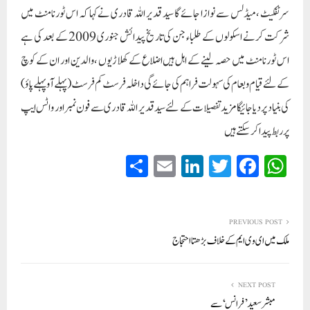
سرٹفکیٹ ،میڈلس سے نوازا جائے گا سید قدیر اللہ قادری نے کہا کہ اس ٹورنامنٹ میں
شرکت کرنے اسکولوں کے طلباء جن کی تاریخ پیدائش جنوری 2009 کے بعد کی ہے
اس ٹورنامنٹ میں حصہ لینے کے اہل ہیں اضلاع کے کھلاڑیوں ،والدین اور ان کے کوچ
کےلئے قیام وطعام کی سہولت فراہم کی جائے گی داخلہ فرسٹ کم فرسٹ(پہلے آو پہلے پاؤ)
کی بنیاد پر دیا جائیگا مزید تفصیلات کے لئے سید قدیر اللہ قادری سے فون نمبر اور واٹس ایپ
پر ربط پیدا کرسکتے ہیں
S
E
Li
T
Fa
W
ha
m
nk
wi
ce
ha
re
ail
ed
tte
bo
ts
In
r
ok
A
PREVIOUS POST
ملک میں ای وی ایم کے خلاف بڑھتا احتجاج
pp
NEXT POST
مبشر سعید ’فرانس‘ سے