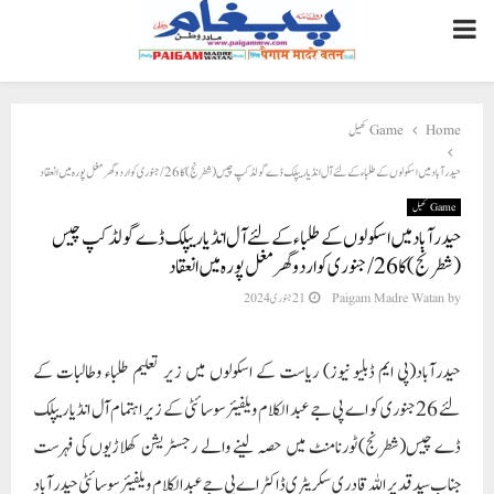
PRIMARY
MENU
Home
Game کھیل
حیدرآباد میں اسکو لوں کے طلباء کے لئے آل انڈیا ریپلک ڈے گولڈ کپ چیس (شطرنج) کا 26/ جنوری کواردو گھر مغل پورہ میں انعقاد‎
Game کھیل
حیدرآباد میں اسکو لوں کے طلباء کے لئے آل انڈیا ریپلک ڈے گولڈ کپ چیس
(شطرنج) کا 26/ جنوری کواردو گھر مغل پورہ میں انعقاد‎
by
Paigam Madre Watan
21 جنوری 2024
حیدرآباد(پی ایم ڈبلیو نیوز) ریاست کے اسکولوں میں زیر تعلیم طلباء وطالبات کے
لئے 26 جنوری کو اے پی جے عبد الکلام ویلفیئر سوسائٹی کے زیر اہتمام آل انڈیا ریپلک
ڈے چیس(شطرنج) ٹورنامنٹ میں حصہ لینے والے رجسٹریشن کھلاڑیوں کی فہرست
جناب سید قدیر اللہ قادری سکریٹری ڈاکٹر اے پی جے عبدالکلام ویلفیئر سوسائٹی حیدرآباد