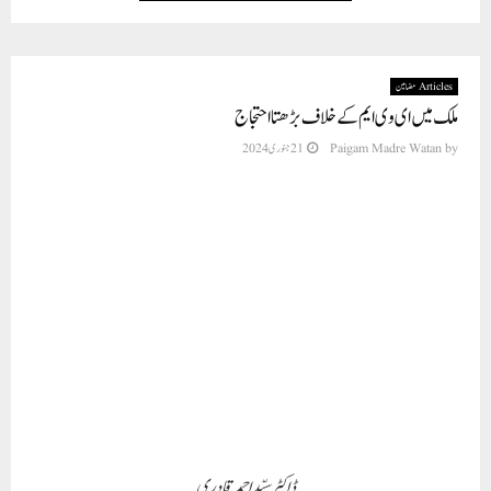
Articles مضامین
ملک میں ای وی ایم کے خلاف بڑھتا احتجاج
by
Paigam Madre Watan
21 جنوری 2024
ڈاکٹر سیّد احمد قادری
ہم اس بات سے نکار نہیں کر سکتے ہیں کہ گزشتہ چند برسوں میں ملک میں انتخابات کے
بعد نتائج کا جو ناقابل یقین منظر نامہ دیکھنے کو ملا ہے،اسے دیکھنے کے بعدہونے والے
انتخابات کی شفافیت اور معتبریت کو کھو دیا ہے ۔ ای وی ایم سے ہونے والے انتخابات کا سچ
چند برسوں قبل دلّی اسمبلی کے اندر اروند کیجریوال حکومت ا جاگر کر ہے کہ کیسے ای وی
ایم کو ہیک کیا جا تا ہے اورمن مطابق ای وی ایم سے نتائج حاصل کئے جاتے ہیں ۔یہی سچ