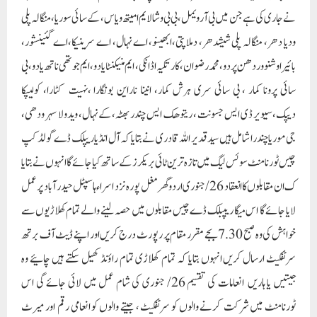
نے جاری کی ہے جن میں بی آر ویمل، بی بی وشالایم امیتھ‌ویاس، کے سائی سوریا، منگالہ پلی
ودیا دھر، منگالہ پلی شیشدھر، دملاپتی،ابھینو، اے نہال، اے سرینیکا،اے گئینشور،
بائیرا وشنووردھن پردو، محمد رضوان ، کارتکیہ اڈانکی، ایم منیکنٹا یادو، ایم جوتھی ناتھ یادو، بی
سائی پرونا کمار ، بی سائی سری ہرش کمار، انینا ناراین بونگارا ،نہیت کٹارا، کولیپکا
دیپک،سیویر ڈی ایس جسونت ، ریتوھک ایس چندر بھٹہ، کے نہال، ویدولا سہرودھی،
جی موریا چندرا شامل ہیں سید قدیر اللہ قادری نے بتایا کہ آل انڈیا ریپلک ڈے گولڈ کپ
چیس ٹورنامنٹ سوئس لیگ میں تازہ ترین ٹائی بریکرز کے ساتھ کیا جائے گا انہوں نے بتایا
ک ان مقابلوں کا انعقاد 26/جنوری اردو گھر مغل پورہ نزد اسراء ہاسپٹل حیدرآباد پر عمل
لایا جائے گا اس میگا ریپبلک ڈے چیس مقابلوں میں حصہ لینے والے تمام کھلاڑیوں سے
خواہش کی وہ صبح 7.30 بجے مقرر مقام پر رپورٹ درج کریں اور اپنے ڈیٹ آف برتھ
سرٹفکیٹ ارسال کریں انہوں بتایا کہ تمام کھلاڑی تمام راؤنڈ کھیل سکتے ہیں چائیے وہ
جیتیں یا ہاریں انعامات کی تقسیم 26/ جنوری کی شام عمل میں لائی جائے گی اس
ٹورنامنٹ میں شرکت کرنے والوں کو سرٹفکیٹ ، جیتے والوں کو انعامی رقم اور میرٹ