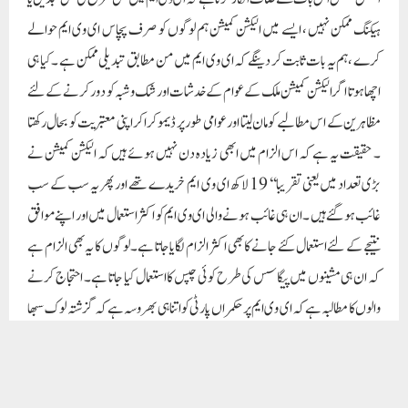
نتیجے کے لئے استعمال کئے جانے کا بھی اکثر الزام لگایا جاتا ہے۔لوگوں کا یہ بھی الزام ہے
کہ ان ہی مشینوں میں پیگاسس کی طرح کوئی چپس کا استعمال کیا جاتا ہے ۔ احتجاج کرنے
والوں کا مطالبہ ہے کہ ای وی ایم پر حکمراں پارٹی کو اتنا ہی بھروسہ ہے کہ گزشتہ لوک سبھا
کے انتخاب میں کہا تھا اس بار تین سؤ کے پار اور لوگوں نے دیکھا کہ واقئی بی جے پی تین سؤ
کے پار کامیاب ہوئی ۔ اسی طرح اگلے 2024ء کے انتخاب میں حکمراں جماعت کا نعرہ
ہے ا س بار 400 کے پار ۔ اس اعتماد اور اس بھروسہ کے پیچھے آخر کو ن ساراز مضمر ہے ۔
جب کہ ملک کا بیشتر طبقہ موجودہ حکومت کی ناکامیوں سے پریشان اور خفا ہے ۔ پھر حکمراں
جماعت کی کامیابی کیونکر ممکن ہے ۔یہی وہ وجوہات ہیں جن کے باعث ملک کے عوام کا ای
وی ایم پر سے بھروسہ ختم ہو گیا ہے اور وہ احتجاج ، مظاہرے ، مخالفت اور تحریک کے لئے
مجبور ہوئے ہیں ۔ ای وی ایم کے بجائے بیلیٹ پیپر سے انتخاب کے مطالبے پر چند ہفتہ قبل
اورنگ آباد(مہاراشٹر) کے سماجی کارکن اننت کیرباجی بھورے نے یہاں کے ڈویژنل
کمشنر کے دفتر کے سامنے بھوک ہڑتال پر بھی بیٹھے تھے ۔انھوں نے اس سلسلے میں کہا تھا
کہ دستور کی دفعہ(ک) کے تحت انھیں اظہار رائے کی آزادی کا بنیادی حق حاصل ہے