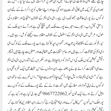
الیکشن کمیشن کیوں ملک کی اس آواز کو دبا نا چاہتا ہے اور حکمراں کے اشاروں پر ای وی ایم
سے ہی انتخابات کرائے جانے پر بضد ہے ۔ ان دونوں نے اس سلسلے میں ایک نعرہ بھی دیا
ہے کہ ’’ ای وی ایم ہٹاؤ ، دیش بچاؤ، آئین بچاؤ جمہوریت بچاؤ‘‘۔ اس نعرے کے ساتھ ان
لوگوں نے اپنی آواز اور مطالبے میں شدت لانے کے لئے پورے ملک کے لوگوں سے
اپیل کرتے ہوئے ایک فون نمبر 9667722062 بھی جاری کیا ہے اور کہا ہے کہ
پورا ملک اس نمبر پر مس کال کرے اور اپنا احتجاج درج کرائے ۔ان مظاہرین کا کہنا ہے کہ
الیکشن کمیشن اس بات سے صاف انکار کرتاہے کہ ای وی ایم میں کسی طرح کی بھی تبدیلی یا
ہیکنگ ممکن نہیں ، ایسے میں الیکشن کمیشن ہم لوگوں کو صرف پچاس ای وی ایم حوالے
کرے ،ہم یہ بات ثابت کر دینگے کہ ای وی ایم میں من مطابق تبدیلی ممکن ہے ۔ کیا ہی
اچھا ہوتا اگر الیکشن کمیشن ملک کے عوام کے خدشات اور شک و شبہ کو دور کرنے کے لئے
مظاہرین کے اس مطالبے کو مان لیتا اور عوامی طور پر ڈیمو کراکر اپنی معتبریت کو بحال رکھتا
۔ حقیقت یہ ہے کہ اس الزام میں ابھی زیادہ دن نہیں ہوئے ہیں کہ الیکشن کمیشن نے
بڑی تعداد میں یعنی تقریبا‘‘ 19 لاکھ ای وی ایم خریدے تھے اور پھر یہ سب کے سب
غائب ہو گئے ہیں ۔ ان ہی غائب ہونے والی ای وی ایم کو اکثر استعمال میں اور اپنے موافق