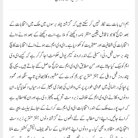
چند روز قبل دہلی کے جنتر منتر پر سپریم کورٹ کے مشہور وکلأ بھانو پرتاپ سنگھ اور محمود
پراچا کی رہنمائی میں عوامی طور پر پریس والوں کی بھاڑی بھیڑ کے درمیاں دکھایا گیا ۔ ان
دونوں وکلأ نے ای وی ایم کے خلاف زبردست تحریک چھیڑ دی ہے اوران کا مطالبہ ہے
کہ اب پورے ملک کے اندر انتخابات ای وی ایم سے کرانے کے بجائے بیلیٹ پیپر سے
کرائے جائیں۔اپنے اس مطالبہ کے لئے انھوں نے گزشتہ دنوں جنتر منتر پرزبردست
احتجاج اور مظاہرہ بھی کیا ۔یہ دونوں اپنے ہمنواؤں کے ساتھ چیف الیکشن کمشنر سے ملنا
چاہتے تھے لیکن ملاقات کی بجائے انھیں وقتی طور پر حراست میں لے لیا گیا ۔جس کے
بعد ان کی تحریک میں کافی شدت پیدا ہو گئی ہے اور اپنے مطالبہ کو پورا کرانے کے لئے ان
لوگوں نے پوری طاقت جھونک دی ہے ۔ ای وی ایم کے خلاف احتجاج اور مظاہرہ کی
بڑھتی تپش اب دھیرے دھیرے پورے ملک میں پہنچ گئی ہے اور آئے دن ملک کے
طول و عرض میں ای وی ایم کے استعمال کے خلاف مظاہرے دیکھنے کو مل رہے ہیں ۔
سپریم کورٹ کے وکلأ بھانو پرتاپ اور محمود پراچہ کا کہنا ہے جب پورے ملک کے لوگ ای
وی ایم کی مخالفت کر رہے ہیں اور عام انتخابات میں شفافیت اور معتبریت چاہتے ہیں تو پھر