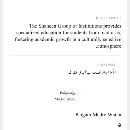
ha
m
nk
wi
ce
ha
re
ail
ed
tte
bo
ts
In
r
ok
A
PREVIOUS POST
The Shaheen Group of Institutions provides
pp
specialized education for students from madrasas,
fostering academic growth in a culturally sensitive
atmosphere.
NEXT POST
ڈاکٹر عبدالرؤف صاحب حَمیدی حفظہ اللہ
Paigam Madre Watan