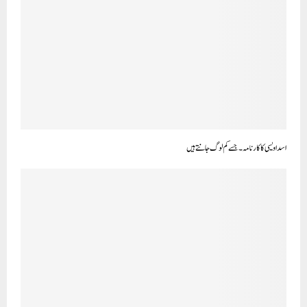
اسد اویسی کا کارنامہ۔جسے کم لوگ جانتے ہیں