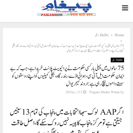
PRIMARY
MENU
Delhi دہلی
Home
75 سالوں میں پہلی بار کسی حکومت نے پرائیویٹ پلانٹ خریدا ہے، جب کہ بے ایمان حکومت ایل آئی سی، ہوائی اڈے، بندرگاہ، بجلی
کمپنیوں کو اپنے دوستوں کو سستے داموں بیچ رہی ہے: اروند کیجریوال
Delhi دہلی
75 سالوں میں پہلی بار کسی حکومت نے پرائیویٹ پلانٹ خریدا ہے، جب کہ بے
ایمان حکومت ایل آئی سی، ہوائی اڈے، بندرگاہ، بجلی کمپنیوں کو اپنے دوستوں کو
سستے داموں بیچ رہی ہے: اروند کیجریوال
12 فروری 2024
Paigam Madre Watan
by
اگر AAP لوک سبھا انتخابات میں پنجاب کی تمام 13 سیٹیں
جیتتی ہے تو مرکز پنجاب کا پیسہ نہیں روک سکے گا، اصل طاقت