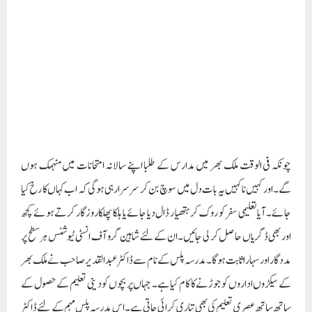
مدرسہ پلس کو اپنے یہاں قائم کیا ہے ان کے لئے مقابلہ جاتی امتحانات کی تیاری کے
نصاب فراہم کئے جاتے ہیں۔ اپنی ذمہ داریوں کے ساتھ ماہر اساتذہ ڈاکٹر عبد القدیر
صاحب نے خود فراہم کرائے ہیں۔ مستطیع اور غیر مستطیع طلبا و طالبات کا اندازہ لگانے کے
لئے مقامی معززین کے خطوط کے ساتھ ان بچوں کی فیس میں رعایت کا بھی اہم خاکہ تیار
کیا گیا ہے۔ کل ملا کر میری خوش فہمی اس بات کو کہنے کی اجازت دیتی ہے کہ اللہ تعالیٰ
ڈاکٹر عبد القدیر صاحب کو لمبی عمر عنایت فرمائے۔ دس سالوں میں نونہالان قوم وملک
میں تعلیم کا معیار بڑھ جائے گا اور ملک کے سرکاری ادارے اس بات کا چیخ چیخ کر اعلان
کریں گے کہ مثل سرسید ڈاکٹر عبد القدیر صاحب اور ادارہ شاہین نے تعلیمی معیار کو
بڑھانے میں ایک اہم رول ادا کیا ہے۔ ایک صحافی ہونے کی حیثیت سے میں نے شاہین
گروپ آف انسٹی ٹیوشنز کا کئی بار سفر کیا ہے۔ اور آئندہ بھی وہاں جانے اور وہاں کی تعلیمی
لیاقت و قابلیت اور انتظامات کو دیکھنے اور قوم میں پھیلانے کی کوشش بارہا کرتا رہوں گا۔
میری ان کوششوں کے پیچھے میرا مقصد قوم وملک کے نونہالوں اور خاص طور سے
مدارس کے ان بچوں کے اندر اعلیٰ تعلیم کی رمق جگانا ہے جو دل ہی دل میں ایک دبی دبی