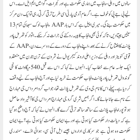
سالوں میں دہلی-پنجاب میں ہماری حکومت ہے اور گجرات-گوا میں ایم ایل اے۔ اس
لیے بی جے پی کو خوف ہے۔اگر عام آدمی پارٹی اسی طرح ترقی کرتی رہی تو ایک دن مرکز
میں حکومت بنے گی۔ میری اپیل ہے کہ اس بار AAP پنجاب لوک سبھا کی تمام 13
سیٹیں جیتا دیں، تاکہ کوئی بھی پنجاب کا پیسہ روکنے کی جرات نہ کر سکے۔اتوار کو تھرمل پاور
پلانٹ کا افتتاح کرنے کے بعد، اپنے پنجاب کے دورے کے دوسرے دن، AAP کے
قومی کنوینر اور دہلی کے وزیر اعلی اروند کیجریوال نے شرون کے ترن تارن میں منعقدہ
ایک جلسہ عام سے خطاب کیا۔ انہوں نے کہا کہ اس سے قبل 540 میگاواٹ کا نجی
گوندوال تھرمل پاور پلانٹ پنجاب حکومت نے خرید لیا ہے اور آج پنجاب کے لیے وقف
کر دیا ہے۔ پہلے اس کا نام جی وی کے تھرمل پلانٹ تھا، جو اب گرو امرداس جی مہاراج
کے نام سے جانا جائے گا۔ اگر ہمیں شری گرو جی مہاراج امرداس جی کا آشیرواد حاصل
ہو تو پورا پنجاب پلانٹ کے ساتھ ساتھ ترقی کرے گا۔ انہوں نے کہا کہ آج واضح ہو گیا
ہے کہ دیانت دار حکومت کیا ہوتی ہے اوربے ایمان حکومت کیا ہوتی ہے؟بے ایمان
حکومت وہ ہوتی ہے جو سرکاری اداروں جیسے ایل آئی سی، ہوائی اڈے، سمندری