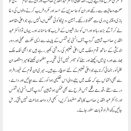
سے بھی التماس ہے کہ ملک میں بہنے والی اس تعلیمی ہوا کو رکنے سے بچائیں اور دامے ،
درمے، سخنے ، قدمے ، قلمے جس طرح سے بھی ممکن ہو شاہین گروپ آف انسٹی ٹیوشنس
اور ڈاکٹر عبد القدیر صاحب کا ہاتھ مضبوط کریں، کبھی فرد واحد جماعت نہیں بنتی۔ مل
جائیں کچھ افراد تو بات سنور جائے۔
چونکہ فی الوقت ملک بھر میں مدارس کے طلبا اپنے سالانہ امتحانات میں منہمک ہوں
گے۔ اور کہیں نا کہیں یہ بات دل میں سوچ بن کر سرسرا رہی ہوگی کہ اب کہاں کا رخ کیا
جائے۔ آیا تعلیمی سفر کو روک کر ہتھیار ڈال دیا جائے یا ہلکا پھلکا روزگار کرتے ہوئے کچھ
اور بھی ڈگریاں حاصل کر لی جائیں۔ ان کے لئے شاہین گرو آف انسٹی ٹیوشنس ہر سطح پر
مددگار اور سہارا ثابت ہوگا۔ مدرسہ پلس کے نام سے ڈاکٹر عبد القدیر صاحب نے ملک بھر
کے سیکڑوں اداروں کو جوڑنے کا کام کیا ہے۔ جہاں پر بچوں کو دینی تعلیم کے حصول کے
ساتھ ساتھ عصری تعلیم کی بھی تیاری کرائی جاتی ہے۔ اس مدرسہ پلس مہم کے لئے ڈاکٹر
عبد القدیر صاحب نے بہت رعایتی انداز میں مدرسوں کو جوڑا ہے۔ جن اداروں نے