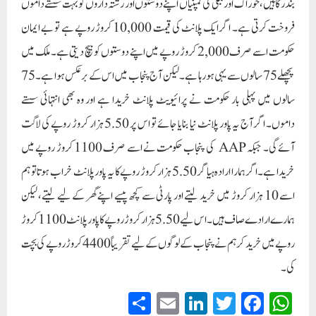
بندرگاہیں، خوراک اور بجلی کی کمپنیاں اپنے دوستوں اور رشتہ داروں کو بہت سستے داموں
فروخت کرتی ہے۔ اگر ایک پلانٹ کی قیمت 10,000 کروڑ روپے ہے تو بے ایمان
حکومت اسے صرف 2,000 کروڑ روپے میں اپنے دوستوں کو بیچ دیتی ہے۔ ملک میں
پچھلے 75 سالوں سے یہی ہو رہا ہے۔ لیکن آج پنجاب میں اس کے برعکس ہوا ہے۔ 75
سالوں میں پہلی بار حکومت نے پرائیویٹ پلانٹ خریدا ہے اور وہ بھی انتہائی سستے
داموں۔ اگر آج یہ پاور پلانٹ نیا بنایا جائے تو اس پر 5.50 ہزار کروڑ روپے کی لاگت
آئے گی۔ جبکہ AAP کی پنجاب حکومت نے اسے صرف 1100 کروڑ روپے میں
خریدا ہے۔ اگر ہمارا ارادہ ہیاگر 5.50 ہزار کروڑ روپے کا یہ پاور پلانٹ خراب ہوتا تو ہم
اسے 10 ہزار کروڑ میں خرید لیتے اور پارٹی سے کچھ پیسے اپنے گھر کے لیے لیتے، لیکن
ہمارے ارادے صاف ہیں۔ اس لیے 5.50 ہزار کروڑ روپے کا پاور پلانٹ 1100 کروڑ
روپے میں خرید کر ہم نے پنجاب کے لوگوں کے لیے تقریباً 4400 کروڑ روپے کی بچت
کی۔
S
E
Li
T
Fa
W