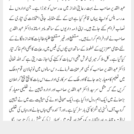
سی خواہش لے کر خواب دیکھ رہے ہیں لیکن ان کے ہاتھوں میں غربت کے سوا کوئی اور
چارا نہیں ہے۔ تو یقین جانئے کہ ہر وہ طالبعلم جو اعلیٰ تعلیم کی خواہش رکھتا ہے مگر اپنی کم
وسعتی کی بنا پر اس کے ارمانوں کا گلا گھٹ رہا ہے تو اب وہ مایوس ہونا چھوڑ کر شاہین گروپ
آف انسٹی ٹیوشن کے ان اداروں کا پتہ لگائے جو مدرسہ پلس کے تحت منسلک ہوکر پوری
رفتار سے چل پڑے ہیں۔ اس کے علاوہ اگر کرناٹک کے بیدر شہر کے شاہین کیمپس میں
بھی تعلیم حاصل کرنے کے خواہش مند طلبا و طالبات ہیں تو وہ شاہین گروپ آف انسٹی
ٹیوشنس کی ویب سائٹ پر جا کر اپنی تسلی کرتے ہوئے اپنے خوابوں کو نیا اڑان دے سکتے
ہیں۔
ایک بات کہنا میرے لئے بالکل حرج محسوس نہیں ہو رہا ہے کہ بہت سارے ایسے بچے
ہوتے ہیں جو اپنی ابتدائی تعلیم یا ذہنی پرورش کی کمزوری کے سبب بھی اعلیٰ تعلیم کی
حصولیابی سے مایوس ہیں۔ حالانکہ ایسے کمزور بچوں میں بھی حصول علم کا اعلیٰ ہدف ہوتا
ہے مگر ذہنی کمزوری ہونے کے سبب وہ مایوسی کا شکار ہوتے ہیں۔ ایسے بچوں کو بھی مایوسی
سے نکالنے اوران کے اندر اعلیٰ تعلیم کی رمق جگانے کے لئے ڈاکٹر عبد القدیر صاحب نے
شاہین گروپ آف انسٹی ٹیوشنس اور مدرسہ پلس میں مکمل انتظامات بروئے کار لائے