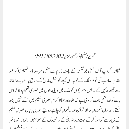
شاہین گروپ آف انسٹی ٹیوشنس کے پلیٹ فارم سے مثل سرسید ماہر تعلیم ڈاکٹر عبد
القدیر صاحب کی قوم و ملک کے نونہالوں کیلئے کوشش تاریخ کے ورق پر سنہرے الفاظ
سے لکھے جائیں گے۔ بیس ہزار بچوں کو ملک میں دینی ماحول میں عصری تعلیم دلا کر اس
بات کو غلط فہمی ثابت کر دی ہے کہ علماءاور حفاظ کرام عصری تعلیم میں آگے نہیں بڑھ
سکتے۔ ہر سال سیکڑوں حافظ قرآن اور عالموں کو چاہے وہ بچے ہوں یا بچیاں عصری تعلیم
کے زیور سے آراستہ کرکے بہت دور اندیشی کے ساتھ ملک کے حکومتوں اداروں میں شیر
وشکر کی طرح ملا دیتے ہیں۔ اللہ تعالیٰ ڈاکٹر عبد القدیر صاحب اور ان کے تمام منتظمین کو
صحت وعافیت سے رکھے اور ان کو حاسدین کے حسد اور مکرو فریب کرنے والوں کی دغا
بازی وفتنہ پروری سے محفوظ رکھے۔ آمین ،دنیا کا کوئی شخص ایسا نہیں ہے جو اعلیٰ مقاصد
لے کر آگے بڑھ رہا ہو اور اس کو سازشیوں کے فریب کا سامنا نہ ہو۔ یہاں تو ڈاکٹر عبد
القدیر صاحب شاہین گروپ آف انسٹی ٹیوشنس کے پلیٹ سے ایسی حکمت عملی اور دور
اندیشی کے ساتھ قوم وملک میں اعلیٰ تعلیم کی روشنی بکھیر رہے ہیں جو ابھی تک ملک
بھارت اور دنیا میں دیکھنے اور سننے کو میسر نہیں آئی تھی۔ یہ مضمون لکھنے کا میرا مقصد ان
طلبا کو رہنمائی کرنا ہے جو اعلیٰ تعلیم کے لئے سوچ رہے ہیں۔ میری ان قوم کے غیور افراد