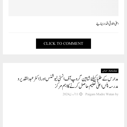
اعلیٰ اخلاقی اقدار اپنا ئیے
CLICK TO COMMENT
Articles مضامین
مدارس کے طلبا کیلئے شاہین گروپ آ ف انسٹی ٹیوشنس اور ڈاکٹر عبد القدیر و
مدرسہ پلس اعلیٰ تعلیم حاصل کرنے کا اہم مرکز
11 فروری 2024
Paigam Madre Watan
by
تحریر: مطیع الرحمن عزیز9911853902