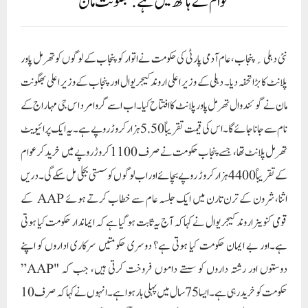
عوام کے ہاتھ میں ہے: بھگونت مان
نئی دہلی؍پنجاب،عام آدمی پارٹی کی حکومت نے اتوار کو پنجاب کے لوگوں کو تھرمل پاور
پلانٹ کا بڑا تحفہ دیا۔ دہلی کے وزیر اعلی اروند کیجریوال اور پنجاب کے وزیر اعلی بھگونت
مان نے گوئندوال تھرمل پاور پلانٹ کا افتتاح کیا۔ اب اسے گرو امرداس جی مہاراج کے
نام سے جانا جائے گا۔ اس کی قیمت تقریباً 5.50 ہزار کروڑ روپے ہے۔یہ ایک پرائیویٹ
تھرمل پلانٹ تھا، جسے پنجاب حکومت نے صرف 1100 کروڑ روپے میں خرید کر عوام
کے تقریباً 4400 ہزار کروڑ روپے بچائے اور اب لوگوں کو سستی بجلی مل سکے گی۔ دریں
اثنا، شرون کے ترن تارن میں ایک جلسہ عام سے خطاب کرتے ہوئے AAP کے
قومی کنوینر اروند کیجریوال نے کہا کہ آج یہ ثابت ہو گیا ہے کہ ایماندار حکومت کیا ہوتی
ہے۔اور بے ایمان حکومت کیا ہوتی ہے؟ دوسری حکومتیں سرکاری اداروں کو اپنے
دوستوں اور رشتہ داروں کو سستے داموں فروخت کرتی ہیں، جب کہ "AAP”
حکومت کو خرید رہی ہے۔ ایسا 75 سال میں پہلی بار ہوا ہے۔ انہوں نے کہا کہ صرف 10