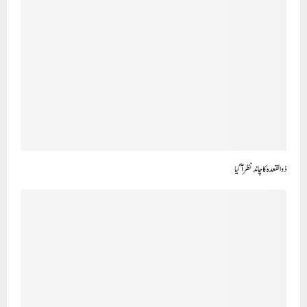
ذو القعدہ کاچاند نظرآ گیا