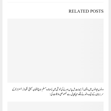
RELATED POSTS
دونوں ایوانوں میں وقف ترمیمات بل پاس ہو نے کی خوشی میں پسماندہ مسلم سماج اُتھان سمیتی سنگھ (رجسٹرڈ) کے
سربراہان کے ایک وفد نے جگدمبیکا پال سے خصوصی ملاقات کی: