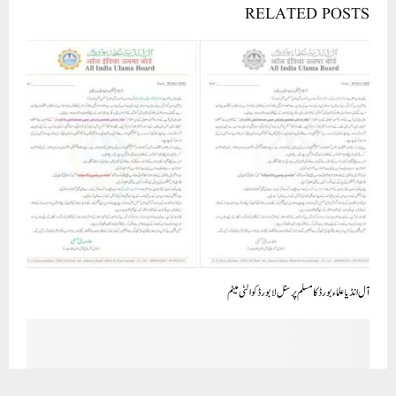
آل انڈیا علماءبورڈ کا مسلم پرسنل لا بورڈ کو الٹی میٹم
Dr. Nowhera Shaikh, National President of MEP, conveys her
deep sorrow and grief regarding the recent tragic events
affecting the community