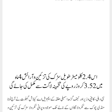
اس 2.4 کلومیٹر طویل سڑک کی تزئین و آرائش 4 ماہ
میں 3.52 کروڑ روپے کی تخمینہ لاگت سے مکمل کی جائے گی
نئی دہلی، کابینی وزیر اور نجف گڑھ اسمبلی حلقہ کے ایم ایل اے کیلاش گہلوت نے آج ٹوٹا
منڈی چوک سے ککرولا گاؤں کے نالے تک موجودہ پرانی ککرولا سڑک کی تزئین و
آرائش کے کام کا افتتاح کیا، جو نجف گڑھ کی اہم سڑک اور دھرم پورہ کی لائف لائن
ہے۔ یہ سڑک کافی عرصے سے ٹوٹ پھوٹ کا شکار ہے۔توقع ہے کہ تعمیر نو سے آس پاس
کے علاقوں کے مکینوں کو کافی ریلیف ملے گا۔پروگرام میں اجتماع سے خطاب کرتے
ہوئے، مسٹر کیلاش گہلوت نے کہا، "اس سڑک کی تعمیر نو کے بعد، نہ صرف نجف گڑھ
کے لیے بلکہ نجف گڑھ سے دوارکا اور دہلی کے دیگر علاقوں میں جانے والے لوگوں کے
لیے بھی آسان ہو جائے گا۔ نجف گڑھ کو ترقی دینا میری اولین ترجیح ہے۔ میں آپ کو
یقین دلاتا ہوں کہ تعمیر نو کا کام مقررہ وقت میں مکمل ہو جائے گا۔ اس 2.4 کلومیٹر