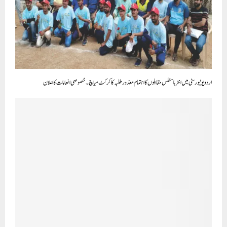
اردو یونیورسٹی میں انٹر ہاسٹلس مقابلوں کا اہتمام معذور طلبہ کا کرکٹ میاچ۔ خصوصی انعامات کا اعلان