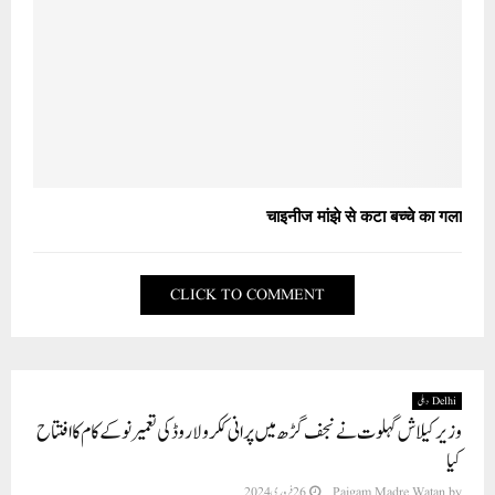
चाइनीज मांझे से कटा बच्चे का गला
CLICK TO COMMENT
Delhi دہلی
وزیر کیلاش گہلوت نے نجف گڑھ میں پرانی ککرولا روڈ کی تعمیر نو کے کام کا افتتاح
کیا
by
Paigam Madre Watan
26 فروری 2024