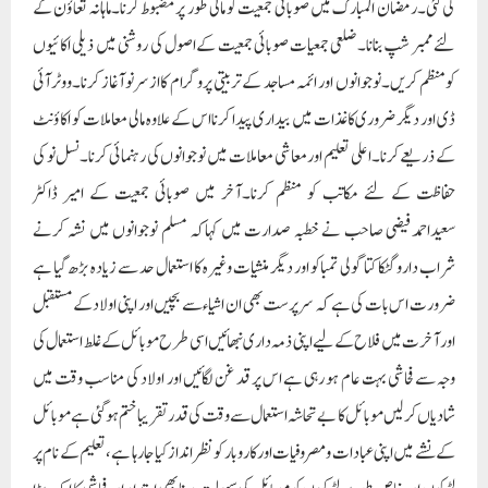
کی گئی۔رمضان المبارک میں صوبائی جمعیت کو مالی طور پر مضبوط کرنا۔ماہانہ تعاؤن کے
لئے ممبر شپ بنانا۔ضلعی جمعیات صوبائی جمعیت کےاصول کی روشنی میں ذیلی اکائیوں
کومنظم کریں۔نوجوانوں اور ائمہ مساجد کےتربیتی پروگرام کاازسرنوآغاز کرنا۔ووٹرآئی
ڈی اور دیگر ضروری کاغذات میں بیداری پیدا کرنااس کے علاوہ مالی معاملات کو اکاؤنٹ
کے ذریعے کرنا۔اعلی تعلیم اور معاشی معاملات میں نوجوانوں کی رہنمائی کرنا۔نسل نو کی
حفاظت کے لئے مکاتب کو منظم کرنا۔آخر میں صوبائی جمعیت کے امیر ڈاکٹر
سعیداحمدفیضی صاحب نے خطبہ صدارت میں کہاکہ مسلم نوجوانوں میں نشہ کرنے
شراب دارو گٹکا کتا گولی تمباکو اور دیگر منشیات وغیرہ کا استعمال حد سے زیادہ بڑھ گیا ہے
ضرورت اس بات کی ہے کہ سرپرست بھی ان اشیاء سے بچیں اور اپنی اولاد کے مستقبل
اور آخرت میں فلاح کے لیے اپنی ذمہ داری نبھائیں اسی طرح موبائل کے غلط استعمال کی
وجہ سے فحاشی بہت عام ہو رہی ہے اس پر قد غن لگائیں اور اولاد کی مناسب وقت میں
شادیاں کر لیں موبائل کا بے تحاشہ استعمال سے وقت کی قدر تقریبا ختم ہو گئی ہے موبائل
کے نشے میں اپنی عبادات ومصروفیات اور کاروبار کو نظر انداز کیاجا رہا ہے ،تعلیم کے نام پر