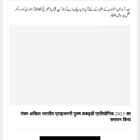
حیدرآباد میں اسکو لوں کے طلباء کے لئے آل انڈیا ریپلک ڈے گولڈ کپ چیس (شطرنج) کا 26/ جنوری کواردو گھر
مغل پورہ میں انعقاد‎
पंचम अखिल भारतीय प्राइजमनी पुरुष कबड्डी प्रतियोगिता-2023 का
समापन किया