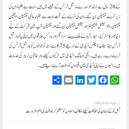
کے 28 سال سے زائد عرصہ سے مارشل آرٹس کے شعبے میں ہیں، بہت سے طلباء ان کی
زیر تربیت چیمپئن بن گئے۔ان کی تربیت کے تحت بہت سے طلباء عالمی چیمپئن، ایشین
چیمپئن، انٹرنیشنل چیمپئنز اور نیشنل چیمپئن بن گئے اور چیمپئن شپ میں شرکت کے لیے
دنیا بھر کا سفر کیا۔ حیدرآباد کے ملک پیٹ،سرو نگر اور بارکس علاقوں میں اپنی پاکو مارشل
آرٹس اینڈ سیلف ڈیفنس اکیڈمی کے ذریعے675 سے زائد نوجوانوں کو مارشل آرٹس کی
تربیت دے رہے ہیں۔ انکی کوچنگ اکیڈمی میں لڑکیوں کیلئے ماہرخاتون ٹرینر کی خدمات
ہیں۔ انہوں نے اپنی اکیڈمی میں یتیموں کو مفت تربیت دیتے ہیں۔
S
E
Li
T
Fa
W
ha
m
nk
wi
ce
ha
re
ail
ed
tte
bo
ts
In
r
ok
A
PREVIOUS POST
نسل نو کے ایمان کی حفاظت کیلئےمکاتب اسلامیہ کومنظم کرنا وقت کی اہم ضرورت
pp