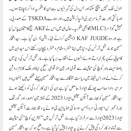
منزل تک نہیں پہنچ سکتا اور بس دل کی گہرائیوں سے ان کا شکریہ ادا کرنا چاہتا ہوں۔
اورہانشی بھرت شرما سر میری انسپائریشن ہیں۔اور ہمارے TSKDA کے صدر بی۔
مہیش گوڈ سر (MLC) کا بھی شکریہ ۔حال ہی میں اس نے AKF جج کا امتحان پاس کیا
ہے اور وہ KAF JUGDE (ایشین کراٹے فیڈریشن) بن گیا ہے۔ سیدافتخار
حسین جو مارشل آرٹس کی دنیا میں اپنا منفرد مقام و منفرد پہچان رکھتے اس میدان میں
کامیابی کے پرچم لہراتے ہوئے انہوں نے انقلاب برپا کیا ہے۔ مارشل آرٹس کی دنیا میں
باصلاحیت ماہر کوچ کی حیثیت سے قومی اور بین الاقوامی سطح پر اپنااور ملک کا نام روشن
کرنے والے اور اس فیلڈ میں ریاست تلنگانہ سے سید افتخار حسین پہلے شخص ہیں جنہوں دو
مرتبہ دادا صاحب پھالکے ایوارڈ حاصل کیا ہے ان کی اسی کار کردگی کو دیکھتے ہوئے
سیدافتخار حسین کو بھارت آئیکن نیشنل ایوارڈ 2023 کے چیئرمین/صدر اور گورننگ
بورڈ ممبر س اسپورٹی سرویسس سوسائٹی انڈیا این جی او نے پر وقار بھارت آئیکن نیشنل
ایوارڈ 2023 ایوارڈ سے سرفراز کیا ہے۔ مارشل آرٹس میں ”بہترین کوچ” کی حیثیت
سے شاندار کارکردگی پیش کرنے پر یہ ایوارڈ پیش کیا گیا ہے۔واضح ہو کہ سید افتخار حسین