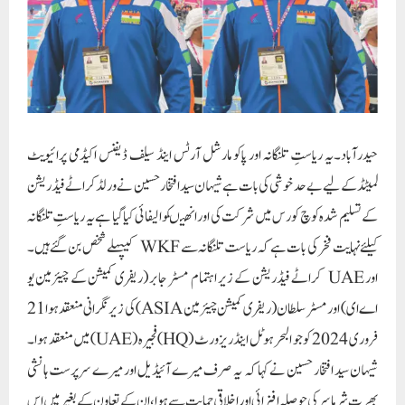
حیدرآباد۔یہ ریاستِ تلنگانہ اور پاکو مارشل آرٹس اینڈ سیلف ڈیفنس اکیڈمی پرائیویٹ
لمیٹڈ کے لیے بے حد خوشی کی بات ہے شیہان سید افتخار حسین نے ورلڈ کراٹے فیڈریشن
کے تسلیم شدہ کوچ کورس میں شرکت کی اور انھیںکوالیفائی کیا گیا ہے یہ ریاستِ تلنگانہ
کیلئے نہایت فخر کی بات ہے کہ ریاست تلنگانہ سے WKF کیپہلے شخص بن گئے ہیں۔
اور UAE کراٹے فیڈریشن کے زیر اہتمام مسٹر جابر (ریفری کمیشن کے چیئرمین یو
اے ای) اور مسٹر سلطان (ریفری کمیشن چیئرمین ASIA) کی زیر نگرانی منعقد ہوا21
فروری 2024 کو جو البحر ہوٹل اینڈ ریزورٹ (HQ) فجیرہ (UAE) میں منعقد ہوا۔
شیہان سید افتخار حسین نے کہا کہ یہ صرف میرے آئیڈیل اور میرے سرپرست ہانشی
بھرت شرما سر کی حوصلہ افزائی اور اخلاقی حمایت سے ہوا،ان کے تعاون کے بغیر میں اس