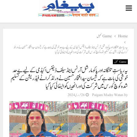
PRIMARY
MENU
Home
Game کھیل
یہ ریاستِ تلنگانہ اور پاکو مارشل آرٹس اینڈ سیلف ڈیفنس اکیڈمی کے لیے بے حد خوشی کی بات ہے کہ شیہان سید افتخار حسین نے ورلڈ
کراٹے فیڈریشن کے تسلیم شدہ کوچ کورس میں شرکت کی اور انھیںکوالیفائی کیاگیا
Game کھیل
یہ ریاستِ تلنگانہ اور پاکو مارشل آرٹس اینڈ سیلف ڈیفنس اکیڈمی کے لیے بے حد
خوشی کی بات ہے کہ شیہان سید افتخار حسین نے ورلڈ کراٹے فیڈریشن کے تسلیم
شدہ کوچ کورس میں شرکت کی اور انھیںکوالیفائی کیاگیا
by
Paigam Madre Watan
26 فروری 2024