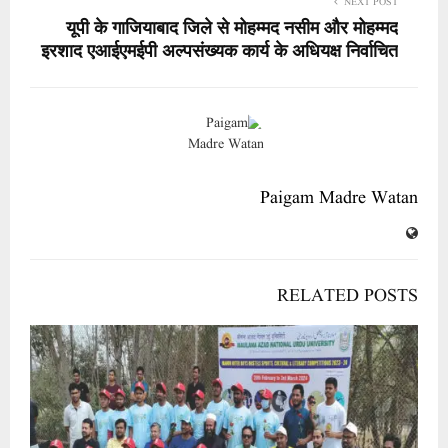
NEXT POST
यूपी के गाजियाबाद जिले से मोहम्मद नसीम और मोहम्मद
इरशाद एआईएमईपी अल्पसंख्यक कार्य के अधियक्ष निर्वाचित
Paigam Madre Watan
RELATED POSTS