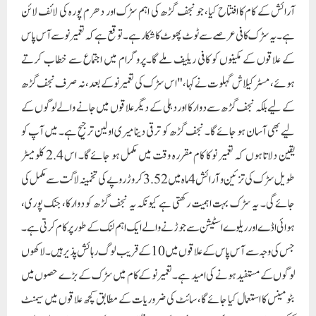
طویل سڑک کی تزئین و آرائش 4 ماہ میں 3.52 کروڑ روپے کی تخمینہ لاگت سے مکمل کی
جائے گی۔ یہ سڑک بہت اہمیت رکھتی ہے کیونکہ یہ نجف گڑھ کو دوارکا، جنک پوری،
ہوائی اڈے اور ریلوے اسٹیشن سے جوڑنے والے ایک اہم لنک کے طور پر کام کرتی ہے۔
جس کی وجہ سے آس پاس کے علاقوں میں 10 کے قریب لوگ رہائش پذیر ہیں۔لاکھوں
لوگوں کے مستفید ہونے کی امید ہے۔ تعمیر نو کے کام میں سڑک کے بڑے حصوں میں
بٹومینس کا استعمال کیا جائے گا، سائٹ کی ضروریات کے مطابق کچھ علاقوں میں سیمنٹ
کنکریٹ کے فٹ پاتھ بھی بنائے جائیں گے۔ حفاظتی اقدامات کو بڑھانے کے لیے سڑک
پر ریٹرو عکاس نشانات اور اشارے۔بورڈز لگائے جائیں گے۔قابل ذکر ہے کہ UER-
II سے متعلق تعمیراتی سرگرمیوں، بھاری مشینری کی نقل و حرکت اور سی سی ٹی وی
کیمرہ لائن بچھانے کے لیے دہلی پولیس کی جانب سے سڑک کو منہدم کرنے کی وجہ سے
پرانی ککرولا سڑک کی حالت خراب اور خستہ ہو گئی تھی، DJB کی طرف سے بنائے
گئے مین ہول مختلف مقامات پر دھنس گئے تھے، جس کے نتیجے میں سڑک کو نقصان ہوا تھا
۔