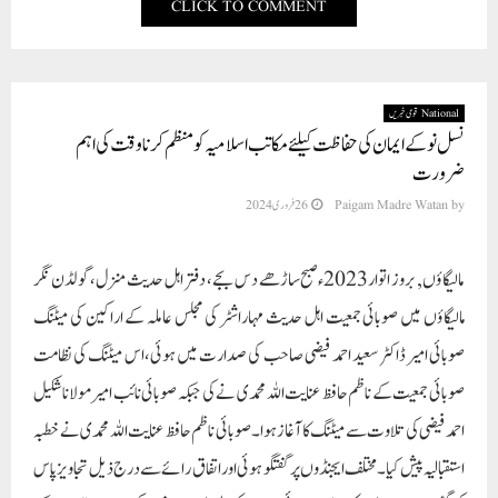
CLICK TO COMMENT
National قومی خبریں
نسل نو کے ایمان کی حفاظت کیلئےمکاتب اسلامیہ کومنظم کرنا وقت کی اہم
ضرورت
by
Paigam Madre Watan
26 فروری 2024
مالیگاؤں, بروز اتوار2023ءصبح ساڑھے دس بجے، دفتر اہل حدیث منزل،گولڈن نگر
مالیگاؤں میں صوبائی جمعیت اہل حدیث مہاراشٹر کی مجلس عاملہ کے اراکین کی میٹنگ
صوبائی امیر ڈاکٹر سعید احمد فیضی صاحب کی صدارت میں ہوئی،اس میٹنگ کی نظامت
صوبائی جمعیت کے ناظم حافظ عنایت اللہ محمدی نے کی جبکہ صوبائی نائب امیرمولاناشکیل
احمدفیضی کی تلاوت سے میٹنگ کا آغاز ہوا۔صوبائی ناظم حافظ عنایت اللہ محمدی نے خطبہ
استقبالیہ پیش کیا۔مختلف ایجنڈوں پر گفتگو ہوئی اور اتفاق رائے سے درج ذیل تجاویز پاس