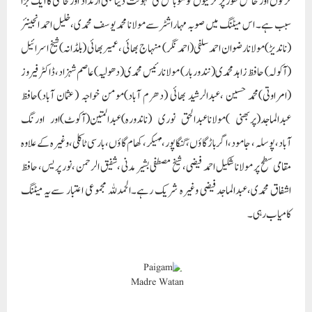
لڑکوں اور خاص طور پر لڑکیوں کو موبائل کی سہولت دینا بھی ارتداد اور فحاشی کا ایک بڑا
سبب ہے۔ اس میٹنگ میں صوبہ مہاراشٹرسےمولانا محمد یوسف محمدی،خلیل احمد انجینئر
(ناندیڑ)مولانارضوان احمد سلفی(احمد نگر) منہاج بھائی ،عمیر بھائی (بلڈانہ)شیخ اسرائیل
(آکولہ) حافظ زاہدمحمدی(نندوربار) مولانا رئیس محمدی(دھولیہ)عاصم شہزاد،ڈاکٹر فیروز
(امراوتی)محمد حسین ،عبدالرشید بھائی (دھرم آباد)مومن خواجہ (عثمان آباد)حافظ
عبدالماجد(پربھنی )مولاناعبدالحق نوری (ناندورہ)عبدالمتین(آکوٹ)اور اورنگ
آباد،پوسلہ ، جامود،اگرباڑگاؤں،گنگاپور،
مہیکر،کھام گاؤں،بارسی ٹاکلی،وغیرہ کے علاوہ
مقامی سطح پر مولانا شکیل احمد فیضی، شیخ مصطفی بشیر مدنی ،شفیق الرحمن ،نور پریس، حافظ
اشفاق محمدی،عبدالماجدفیضی وغیرہ شریک رہے۔الحمدللہ مجموعی اعتبار سےیہ میٹنگ
کامیاب رہی۔