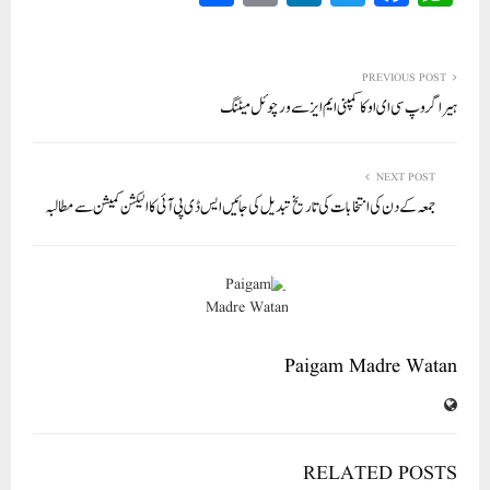
ha
m
nk
wi
ce
ha
re
ail
ed
tte
bo
ts
In
r
ok
A
PREVIOUS POST
ہیرا گروپ سی ای او کا کمپنی ایم ایز سے ورچوئل میٹنگ
pp
NEXT POST
جمعہ کے دن کی انتخابات کی تاریخ تبدیل کی جائیں ایس ڈی پی آئی کا الیکشن کمیشن سے مطالبہ
Paigam Madre Watan
RELATED POSTS