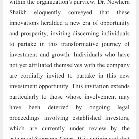
are cordially invited to partake in this new
investment opportunity. This invitation extends
particularly to those whose involvement may
have been deterred by ongoing legal
proceedings involving established investors,
which are currently under review by the
esteemed Supreme Court. It is anticipated that
upon the court’s forthcoming resolution, all
stakeholders, including prospective members,
shall be entitled to commensurate relief.
Therefore, all interested investors are warmly
encouraged to engage in Heera Ventures. The
invitation to participate in this venture extends
graciously to the wider public, with no