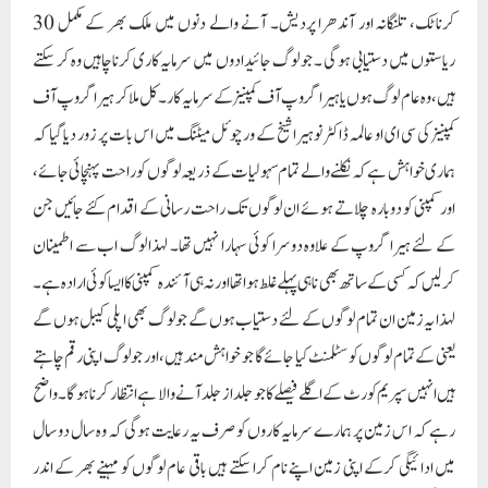
کرناٹک، تلنگانہ اور آندھرا پردیش۔ آنے والے دنوں میں ملک بھر کے مکمل 30
ریاستوں میں دستیابی ہو گی ۔ جو لوگ جائیدادوں میں سرمایہ کاری کرنا چاہیں وہ کر سکتے
ہیں، وہ عام لوگ ہوں یا ہیرا گروپ آف کمپنیز کے سرمایہ کار۔ کل ملا کر ہیرا گروپ آف
کمپنیز کی سی ای او عالمہ ڈاکٹر نوہیرا شیخ کے ورچوئل میٹنگ میں اس بات پر زور دیا گیا کہ
ہماری خواہش ہے کہ نکلنے والے تمام سہولیات کے ذریعہ لوگوں کو راحت پہنچائی جائے،
اور کمپنی کو دوبارہ چلاتے ہوئے ان لوگوں تک راحت رسانی کے اقدام کئے جائیں جن
کے لئے ہیرا گروپ کے علاوہ دوسرا کوئی سہارا نہیں تھا۔ لہذا لوگ اب سے اطمینان
کرلیں کہ کسی کے ساتھ بھی نا ہی پہلے غلط ہوا تھا اور نہ ہی آئندہ کمپنی کا ایسا کوئی ارادہ ہے۔
لہذا یہ زمین ان تمام لوگوں کے لئے دستیاب ہوں گے جو لوگ بھی اپلی کیبل ہوں گے
یعنی کے تمام لوگوں کو سٹلمنٹ کیا جائے گا جو خواہش مند ہیں، اور جو لوگ اپنی رقم چاہتے
ہیں انہیں سپریم کورٹ کے اگلے فیصلے کا جو جلد از جلد آنے والا ہے انتظار کرنا ہو گا۔ واضح
رہے کہ اس زمین پر ہمارے سرمایہ کاروں کو صرف یہ رعایت ہوگی کہ وہ سال دو سال
میں ادائیگی کرکے اپنی زمین اپنے نام کرا سکتے ہیں باقی عام لوگوں کو مہینے بھر کے اندر