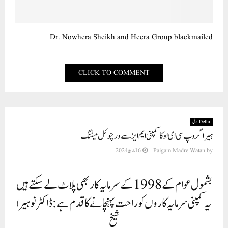
Dr. Nowhera Sheikh and Heera Group blackmailed
CLICK TO COMMENT
Delhi دہلی
ہیرا گروپ سی ای او کا کمپنی ایم ایز سے ورچوئل میٹنگ
16 مارچ 2024
Paigam Madre Watan
by
بشمول عوام کے 1998 کے سرمایہ کار بھی پلاٹ لے سکتے ہیں
یہ کمپنی سرمایہ کاروں کو راحت پہنچانے کا قدم ہے:ڈاکٹر نوہیرا
شیخ