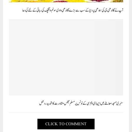
آپ نے گاندھی جی کی سمادھی پر دنیا کے سب سے بڑے گاندھی وادی سونم وانگچک کی رہائی کے لئے کی دعا
سنہری مسجدمعاملے میں این ڈی ایم سی کے نوٹس پرمسلم مجلس مشاورت کا شدید ردعمل
CLICK TO COMMENT