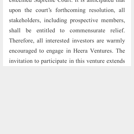
restrictions imposed. It is worth noting that
within the realm of this property business, a
distinctive arrangement has been crafted to
provide substantial benefits to company
investors compared to the general public. For
instance, investors are privileged with the
opportunity to amortize the investment amount
for venture properties over a generous period
of up to two years. Conversely, individuals
outside the investor circle are expected to
fulfill their financial obligations and take
possession of their respective lands within a
more expedited timeframe spanning just a few