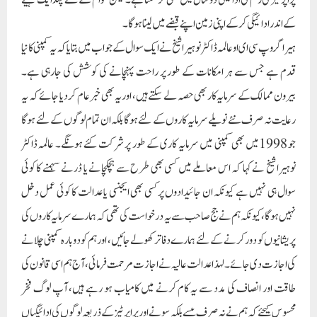
کے اندر ادائیگی کرکے اپنی زمین اپنے قبضے میں لینا ہو گا۔
ہیرا گروپ سی ای او عالمہ ڈاکٹر نوہیرا شیخ نے ایک سوال کے جواب میں بتایا کہ یہ کمپنی کا نیا
قدم ہے جس سے ہر امکانات کے طور پر راحت پہنچانے کی کوشش کی جارہی ہے۔
بیرون ممالک کے سرمایہ کار بھی حصہ لے سکتے ہیں، اور یہ بھی خبر عام کر دیا جائے کہ یہ
رعایت نہ صرف نئے نویلے سرمایہ کاروں کے لئے ہوگا بلکہ ان تمام لوگوں کے لئے ہوگا
جو 1998میں بھی کمپنی میں سرمایہ کاری کے طور پر شرکت کئے ہونگے۔ عالمہ ڈاکٹر
نوہیرا شیخ نے کہا کہ اس معاملے میں کسی بھی طرح سے ہچکچانے یا ڈرنے سہمنے کا کوئی
سوال ہی نہیں ہے کیونکہ ان جائیدادوں پر کسی بھی ایجنسی یا عدالت کا کوئی عمل دخل
نہیں ہوگا، کیونکہ ہم نے جج صاحب سے یہ درخواست کی تھی کہ ہمارے سرمایہ کاروں کی
پریشانیوں کو دور کرنے کے لئے ہمارے دفاتر کھولے جائیں، اور ہم کو دوبارہ کمپنی چلانے
کی اجازت دی جائے۔ لہذا عدالت عالیہ نے اجازت مرحمت فرمائی، آج ہم اسی قانون کی
طاقت اور انصاف کی مدد سے یہ کام کرنے میں کامیاب ہو رہے ہیں، آپ لوگ فخر
محسوس کیجئے کہ ہم نے نہ صرف پیسے بلکہ سونے اور پراپرٹیز کے ذریعہ لوگوں کی ادائیگیاں