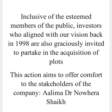
plots
This action aims to offer comfort
to the stakeholders of the
company: Aalima Dr Nowhera
Shaikh
New Delhi ( News Release Mutiur Rahman
Aziz) In an auspicious virtual assembly
convened today, on Saturday, March 16th,
under the discerning guidance of esteemed
CEO, Aalima Dr. Nowhera Shaikh, the Heera
Group orchestrated a momentous gathering
drawing together approximately 75