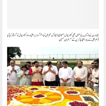
بلیمارن کے لوگوں نے "میں بھی کیجریوال” عوامی ڈائیلاگ مہم میں کہا، "اگر وزیر اعلی اروند کیجریوال کو گرفتار کیا گیا
تو ہم جیل کے باہر احتجاج کریں گے”: عمران حسین