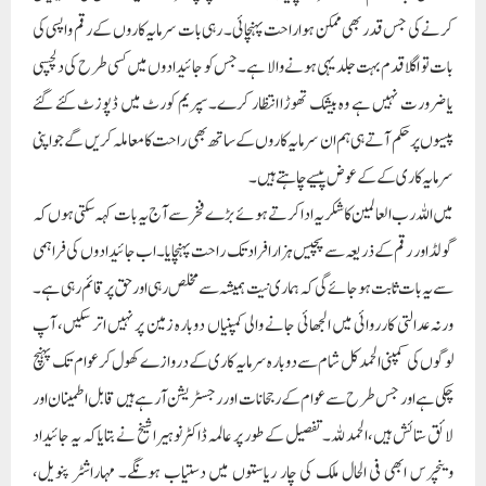
کرنے کی جس قدر بھی ممکن ہوا راحت پہنچائی۔ رہی بات سرمایہ کاروں کے رقم واپسی کی
بات تو اگلا قدم بہت جلد یہی ہونے والا ہے۔ جس کو جائیدادوں میں کسی طرح کی دلچسپی
یا ضرورت نہیں ہے وہ بیشک تھوڑا انتظار کرے۔ سپریم کورٹ میں ڈپوزٹ کئے گئے
پیسوں پر حکم آتے ہی ہم ان سرمایہ کاروں کے ساتھ بھی راحت کا معاملہ کریں گے جو اپنی
سرمایہ کاری کے کے عوض پیسے چاہتے ہیں۔
میں اللہ رب العالمین کا شکریہ اداکرتے ہوئے بڑے فخر سے آج یہ بات کہہ سکتی ہوں کہ
گولڈ اور رقم کے ذریعہ سے پچیس ہزار افراد تک راحت پہنچایا۔ اب جائیدادوں کی فراہمی
سے یہ بات ثابت ہو جائے گی کہ ہماری نیت ہمیشہ سے مخلص رہی اور حق پر قائم رہی ہے۔
ورنہ عدالتی کارروائی میں الجھائی جانے والی کمپنیاں دوبارہ زمین پر نہیں اتر سکیں، آپ
لوگوں کی کمپنی الحمد کل شام سے دوبارہ سرمایہ کاری کے دروازے کھول کر عوام تک پہنچ
چکی ہے اور جس طرح سے عوام کے رجحانات اور رجسٹریشن آ رہے ہیں قابل اطمینان اور
لائق ستائش ہیں، الحمد للہ۔ تفصیل کے طور پر عالمہ ڈاکٹر نوہیرا شیخ نے بتایا کہ یہ جائیداد
وینچرس ابھی فی الحال ملک کی چار ریاستوں میں دستیاب ہونگے۔ مہاراشٹر پنویل،