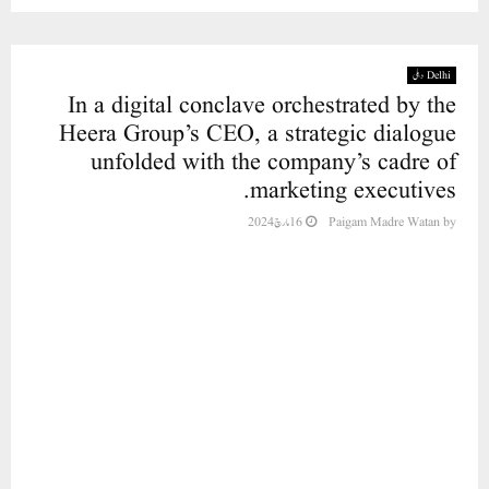
Delhi دہلی
In a digital conclave orchestrated by the
Heera Group’s CEO, a strategic dialogue
unfolded with the company’s cadre of
marketing executives.
16 مارچ 2024
Paigam Madre Watan
by
Inclusive of the esteemed
members of the public, investors
who aligned with our vision back
in 1998 are also graciously invited
to partake in the acquisition of