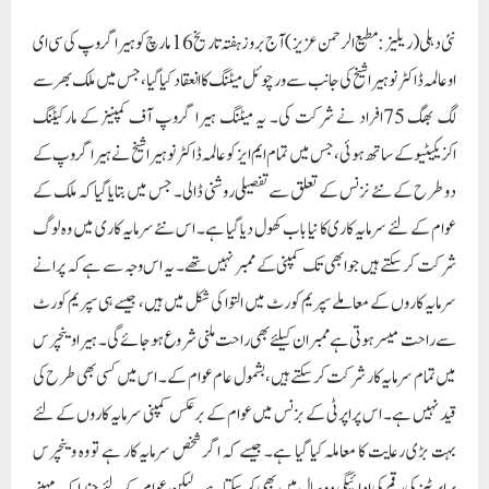
نئی دہلی (ریلیز : مطیع الرحمن عزیز )آج بروز ہفتہ تاریخ 16 مارچ کو ہیرا گروپ کی سی ای
او عالمہ ڈاکٹر نوہیرا شیخ کی جانب سے ورچوئل میٹنگ کا انعقاد کیا گیا، جس میں ملک بھر سے
لگ بھگ 75افراد نے شرکت کی۔ یہ میٹنگ ہیرا گروپ آف کمپنیز کے مارکیٹنگ
اکزیکیٹیو کے ساتھ ہوئی، جس میں تمام ایم ایز کو عالمہ ڈاکٹر نوہیرا شیخ نے ہیرا گروپ کے
دو طرح کے نئے نزنس کے تعلق سے تفصیلی روشنی ڈالی۔ جس میں بتایا گیا کہ ملک کے
عوام کے لئے سرمایہ کاری کا نیا باب کھول دیا گیا ہے۔ اس نئے سرمایہ کاری میں وہ لوگ
شرکت کر سکتے ہیں جو ابھی تک کمپنی کے ممبر نہیں تھے۔ یہ اس وجہ سے ہے کہ پرانے
سرمایہ کاروں کے معاملے سپریم کورٹ میں التوا کی شکل میں ہیں، جیسے ہی سپریم کورٹ
سے راحت میسر ہوتی ہے ممبران کیلئے بھی راحت ملنی شروع ہو جائے گی۔ ہیرا وینچرس
میں تمام سرمایہ کار شرکت کرسکتے ہیں، بشمول عام عوام کے ۔ اس میں کسی بھی طرح کی
قید نہیں ہے۔ اس پراپرٹی کے بزنس میں عوام کے برعکس کمپنی سرمایہ کاروں کے لئے
بہت بڑی رعایت کا معاملہ کیا گیا ہے۔ جیسے کہ اگر شخص سرمایہ کار ہے تو وہ وینچرس
پراپرٹیز کی رقم کی ادائیگی دو سال میں بھی کر سکتا ہے۔ لیکن عوام کے لئے چند ایک مہینے