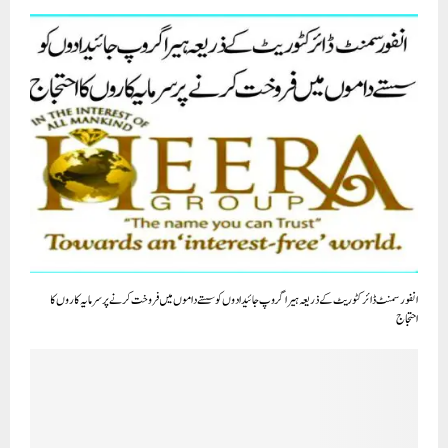
انفورسمنٹ ڈائرکٹوریٹ کے ذریعہ ہیرا گروپ جائیدادوں کو سستے داموں میں فروخت کرنے پر سرمایہ کاروں کا
احتجاج