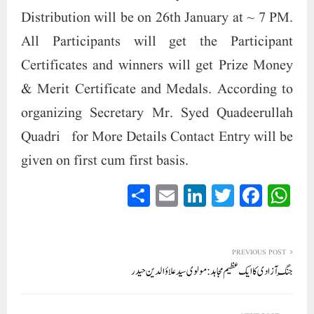
Distribution will be on 26th January at ~ 7 PM.
All Participants will get the Participant
Certificates and winners will get Prize Money
& Merit Certificate and Medals. According to
organizing Secretary Mr. Syed Quadeerullah
Quadri for More Details Contact Entry will be
given on first cum first basis.
S
E
Li
T
Fa
W
ha
m
nk
wi
ce
ha
re
ail
ed
tte
bo
ts
In
r
ok
A
PREVIOUS POST
جنگِ آزادی کا ایک عظیم مجاہد : مولوی سید علاؤالدین حیدر
pp