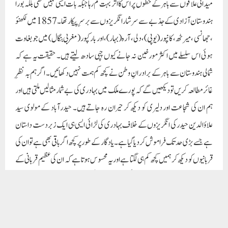
علاؤالدین حیدر کی انگریزوں کے خلاف بہادری کی لڑائی ایسی ہی ایک زبردست داستان
ہے جسے بڑی حد تک فراموش کردیا گیا ہے۔ یاد گار کے طور پر کچھ اگر باقی بھی ہے تو ان کی
قربانیوں کو دیکھ کر ہمیں کچھ کم ہی لگتا ہے اور یہ محسوس ہوتا ہے کہ ان کی عظیم قربانی کے
لیے بہت کچھ کرنا باقی ہے ۔ سنٹر فار دکن اسٹڈیز کے سکریٹری سجاد شاہد کا کہنا ہے کہ طلباء
کو ایسی اہم شخصیات سے متعارف کرانے کی اشد ضرورت ہے اور ساتھ ہی ان کی توجہ
مبذول کرانے کے لیے آج تیزی سے بدلتی دنیا میں نئے طریقے اپنانے کے بارے میں
بھی سنجیدگی سے سوچنا چاہئیے۔
ہندوستان کی تحریکِ آزادی میں مسلمانوں کا کردار اہم اور نمایاں رہا ہے۔ اس کی خاص
وجہ یہ رہی کہ انگریزوں نے مسلمانوں سے ہی اقتدار چھینا تھا۔ جنگِ آزادی کی
ابتدا 1857 میں ہی ہوگئی تھی، اس بات سے زیادہ تر مورخ متفق ہیں۔ ایسا کہا جاتا ہے
کہ 1857 میں میرٹھ کی بغاوت کی خبر جب حیدرآباد پہنچی تو مسجدوں، مندروں۔ گرجا
گھروں اور چوراہوں پر پوسٹر چسپاں نظر آئے جس میں نظام اور عوام سے یہ استدعا کی گئی
تھی کہ وہ انگریزوں کے مظالم کے خلاف اٹھ کھڑے ہوں لیکن نظام افضل الدولہ نے
اپنے امراء اور سرداروں کے ساتھ انگریزوں کا ساتھ دیا، ورنہ حیدر آباد کی تاریخ جنگِ