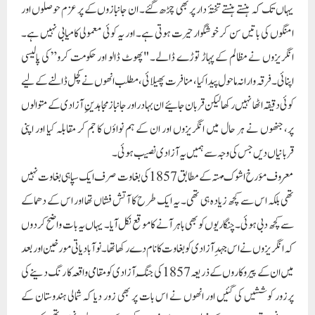
معروف مؤرخ اشوک مہتہ کے مطابق 1857 کی بغاوت صرف ایک سپاہی بغاوت نہیں
تھی بلکہ اس سے کچھ زیادہ ہی تھی۔ یہ ایک طرح کا آتش فشاں تھا اور اس کے دھماکے
سے کچھ دبی ہوئی۔چنگاریوں کو بھی باہر آنے کا موقع نکل آیا۔ یہاں یہ بات واضح کردوں
کہ انگریزوں نے اس جہدِ آزادی کو بغاوت کا نام دے رکھا تھا۔ نوآبادیاتی مورخین اور بعد
میں ان کے پیروکاروں کے ذریعہ 1857 کی جنگِ آزادی کو مقامی واقعہ کا رنگ دینے کی
پرزور کوششیں کی گئیں اور انھوں نے اس بات پر بھی زور دیا کہ شمالی ہندوستان کے
میدانی علاقوں سے باہر کے خطوں پر اس کا اثر بہت کم رہا جبکہ بات ایسی نہیں تھی بلکہ بورا
ہندوستان آزادی کے جذبے سے سرشار انگریزوں سے بر سرِ پیکار تھا۔ 1857 میں لکھنؤ
، جھانسی ، میرٹھ، کانپور(یوپی)، دلی، آرہ(بہار)، اور بارکپور(مغربی بنگال) میں جو بغاوت
ہوئی اس سلسلے میں اکثر مورخین نہ جانے کیوں چپی سادھ لیتے ہیں۔ حقیقت یہ ہے کہ
شمالی ہندوستان سے باہر کے برادرانِ وطن نے کچھ کم ہمت نہیں دکھائیں۔ اگر ہم بہ نظرِ
غائر مطالعہ کریں تو دیکھیں گے کہ پورے ملک میں بہادری کی بےشمار مثالیں ملتی ہیں اور
ہم ان کی شجاعت اور دلیری کو دیکھ کر حیران رہ جاتے ہیں۔ حیدرآباد کے مولوی سید