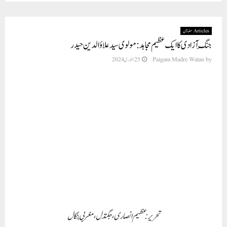
Articles مضامین
جنگِ آزادی کا ایک عظیم مجاہد : مولوی سید علاؤالدین حیدر
by
Paigam Madre Watan
25 جنوری 2024
تحریر :
عظیم انصاری
، جگتدل، مغربی بنگال
مغلوں نے ہندوستان پر تقریباً تین سو سال تک حکومت کی۔ اس کے بعد انگریزوں نے
آہستہ آہستہ ہندوستان کو اپنے قبضے میں کرلیا اور یہاں کے باشندوں کو نہ صرف غلام بنایا
بلکہ ظلم و جبر کی انتہا کردی۔ انھوں نے مغلوں کی طرح ہندوستان کو سنوارنے کی کوشش
نہیں کی بلکہ اس سونے کی دھرتی کو لوٹ کھسوٹ کر برطانوی حکومت کی معیشت کو
مضبوط کرنے کی غرض سے استحصال کی ایسی داستان رقم کی جس کی نظیر ڈھونڈنے سے
بھی کہیں نہیں ملتی۔ یہ غلامی بالخصوص مسلمانوں کو راس نہیں آئی اور انھوں نے