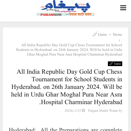
PRIMARY
MENU
Home
Game کھیل
All India Republic Day Gold Cup Chess Tournament for School
Students in Hyderabad. on 26th January 2024. Will be held in Urdu
Ghar Moghal Pura Near Asra Hospital Charminar Hyderabad.
Game کھیل
All India Republic Day Gold Cup Chess
Tournament for School Students in
Hyderabad. on 26th January 2024. Will be
held in Urdu Ghar Moghal Pura Near Asra
Hospital Charminar Hyderabad.
by
Paigam Madre Watan
25 جنوری 2024
Hyderabad: All the Preparations are complete