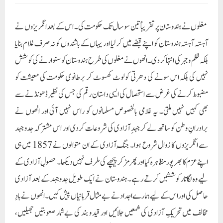
برادرانِ وطن کو ساتھ لے کر جہدِ آزادی کی شروعات کردی اور اس مشترکہ جدو جہد
سے انگریزوں کا زوال شروع ہوا۔ جنگِ آزادی کے ان متوالوں نے 1857 میں ہی
اپنے عزم کا بھرپور مظاہرہ کیا اور پھر مڑ کر پیچھے کی طرف نہیں دیکھا۔ حصولِ آزادی کے
لیے وہ لگاتار کوششیں کرتے رہے۔ ہندوستان نے ایک طویل جدوجہد کے بعد آزادی
حاصل کی اور اس کے لیے ہمارے اجداد نے بے مثال قربانیاں پیش کیں۔ انھوں نے بادِ
مخالف میں تحریکِ آزادی کی شمعیں جلائیں اور قید و بند کی بےشمار صعوبتیں جھیلیں،
یہاں تک کہ ہنستے ہنستے تختۂ دار پر بھی چڑھ گئے۔ ان جانبازوں کے پر عزم حوصلوں اور
امنگوں کی باتیں سن کر خوشگوار حیرت ہوتی ہے۔ اور یہ کوئی معمولی کامیابی نہیں ہے۔
انگریزوں نے مظالم کے پہاڑ توڑے ڈالے۔ "پھوٹ ڈالو اور حکومت کرو” کی پالیسی
اپنائی۔ فرقہ وارانہ ماحول پیدا کیا، منافرت پھیلائی، مطلب انھوں نے کچل ڈالنے کے لیے
کوئی دقیقہ اٹھا نہیں رکھا لیکن قربان جائیے ان بہادر اور جانباز مجاہدینِ آزادی کے متوالوں
پر، جنھوں نے ہر حال میں انگریزوں اور ان کے ہم نواؤں کا جم کر مقابلہ کیا اور اپنی
قربانیاں دیں جس کی وجہ سے ہمیں یہ آزادی نصیب ہوئی۔