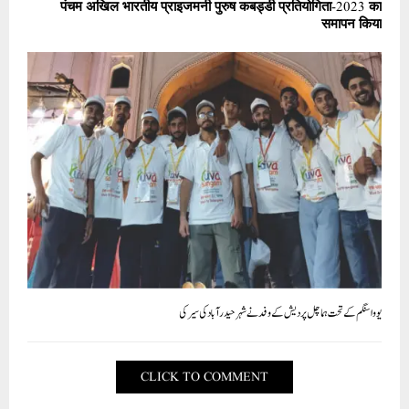
पंचम अखिल भारतीय प्राइजमनी पुरुष कबड्डी प्रतियोगिता-2023 का
समापन किया
یووا سنگم کے تحت ہماچل پردیش کے وفد نے شہر حیدرآباد کی سیر کی
CLICK TO COMMENT