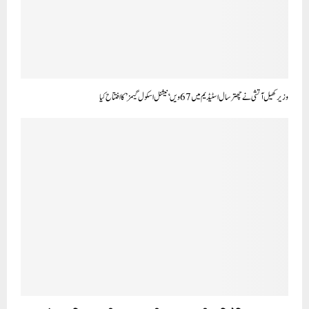
وزیر کھیل آتشی نے چھترسال اسٹیڈیم میں 67ویں ‘نیشنل اسکول گیمز’ کا افتتاح کیا