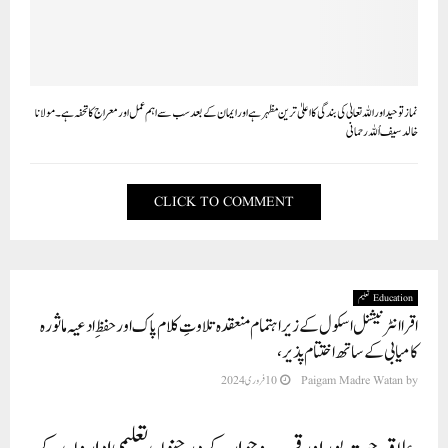
نماز توحید اور اللہ تعالیٰ کی بندگی کا اعلیٰ ترین مظہر ہے اور ایمان کے بعد سب سے اہم عمل اور معراج کا تحفہ ہے ۔مولانا
خالد سیف اُللہ رحمانی
CLICK TO COMMENT
Education تعلیم
اقرا انٹرنیشنل اسکول کے زیر اہتمام منعقدہ تلاوتِ کلام پاک اور حفظِ ادعیہ ماثورہ
کامیابی کے ساتھ اختتام پذیر،
by
Paigam Madre Watan
10 فروری 2024