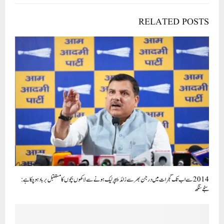
RELATED POSTS
2014 سے اب تک گجرات میں درجن بھر سے زائد پیپر لیک ہونے سے لاکھوں بچوں کا مستقبل برباد ہو چکا ہے:
سنجے سنگھ