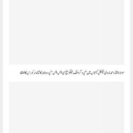
مولانا مختار احمد ندوی ٹیکنیکل کیمپس میں "پروگرامنگ لینگویج سی پلس پلس” پر دوہفتہ کا شاندار کورس کا انعقاد