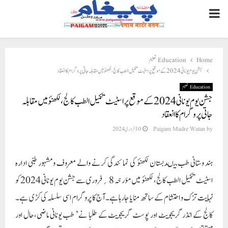
PRIMARY
MENU
Home
Education تعلیم
جشن یوم یونانی 2024 کے موقع پراسٹیٹ تکمیل الطب کالج،لکھنؤ میں مقابلہ جاتی پروگرام کا انعقاد
Education تعلیم
جشن یوم یونانی 2024 کے موقع پراسٹیٹ تکمیل الطب کالج،لکھنؤ میں مقابلہ
جاتی پروگرام کا انعقاد
by
Paigam Madre Watan
10 فروری 2024
ہند وستانی طب میںدبستان لکھنؤ کی نمائندگی کرنے والے معروف و مشہور طبی ادارہ
اسٹیٹ تکمیل الطب کالج، لکھنؤ میں مؤرخہ 8 ؍فروری سے جشن یوم یونانی 2024 کو
نہایت تزک و احتشام کے ساتھ منایا جارہا ہے۔آج کا پروگرام اسی سلسلہ کی کڑی ہے۔
کالج کے انڈر گریجویٹ اور پوسٹ گریجویٹ کے طلبا نے ’ طب یونانی ماضی،حال اور