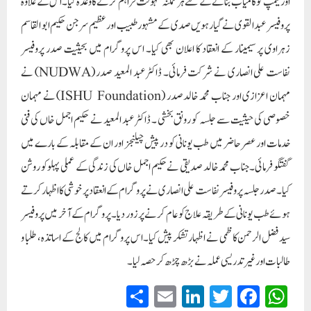
اور کیمپ کو کامیاب بنانے کے لئے ہرممکنہ سہولت فراہم کرنے کاوعدہ کیا۔اس کے علاوہ
پروفیسر عبدالقوی نے گیارہویں صدی کے مشہور طبیب اور عظیم سرجن حکیم ابو القاسم
زہراوی پر سیمینار کے انعقاد کا اعلان بھی کیا۔ اس پروگرام میں بحیثیت صدر پروفیسر
نفاست علی انصاری نے شرکت فرمائی۔ ڈاکٹر عبد المعید صدر (NUDWA) نے
مہمان اعزازی اور جناب محمد خالدصدر (ISHU Foundation) نے مہمان
خصوصی کی حیثیت سے جلسہ کو رونق بخشی ۔ ڈاکٹر عبد المعید نے حکیم اجمل خاں کی فنی
خدمات اور عصر حاضر میں طب یونانی کو در پیش چیلنجز اور ان کے مقابلہ کے بارے میں
گفتگو فرمائی۔ جناب محمد خالد صدیقی نے حکیم اجمل خاں کی زندگی کے عملی پہلو کو روشن
کیا۔ صدر جلسہ پروفیسر نفاست علی انصاری نے پرو گرام کے انعقاد پر خوشی کا اظہار کرتے
ہوئے طب یونانی کے طریقہ علاج کو عام کرنے پر زور دیا۔پروگرام کے آخر میں پروفیسر
سید فضل الرحمن کاظمی نے اظہار تشکر پیش کیا۔ اس پروگرام میں کالج کے اساتذہ ، طلبا و
طالبات اور غیر تدریسی عملہ نے بڑھ چڑھ کر حصہ لیا۔
S
E
Li
T
Fa
W