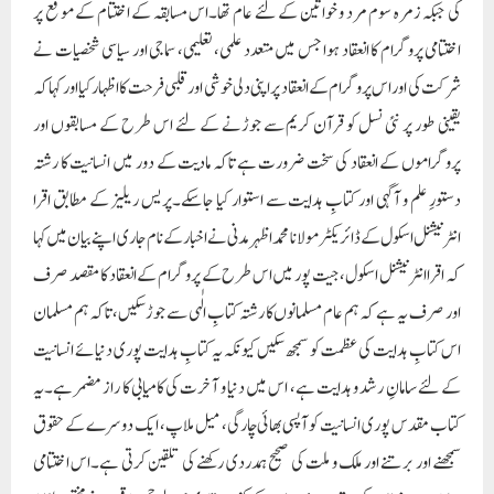
کی جبکہ زمرہ سوم مرد و خواتین کے لئے عام تھا۔اس مسابقہ کے اختتام کے موقع پر
اختتامی پروگرام کا انعقاد ہوا جس میں متعدد علمی، تعلیمی، سماجی اور سیاسی شخصیات نے
شرکت کی اوراس پروگرام کے انعقاد پر اپنی دلی خوشی اور قلبی فرحت کا اظہار کیا اور کہا کہ
یقینی طور پر نئی نسل کو قرآن کریم سے جوڑنے کے لئے اس طرح کے مسابقوں اور
پروگراموں کے انعقاد کی سخت ضرورت ہے تاکہ مادیت کے دور میں انسانیت کا رشتہ
دستورِ علم و آگہی اور کتابِ ہدایت سے استوار کیا جاسکے۔پریس ریلیز کے مطابق اقرا
انٹرنیشنل اسکول کے ڈائریکٹر مولانا محمد اظہر مدنی نے اخبار کے نام جاری اپنے بیان میں کہا
کہ اقرا انٹرنیشنل اسکول، جیت پور میں اس طرح کے پروگرام کے انعقاد کا مقصد صرف
اور صرف یہ ہے کہ ہم عام مسلمانوں کا رشتہ کتابِ الٰہی سے جوڑسکیں، تاکہ ہم مسلمان
اس کتابِ ہدایت کی عظمت کو سمجھ سکیں کیونکہ یہ کتابِ ہدایت پوری دنیائے انسانیت
کے لئے سامانِ رشد و ہدایت ہے، اس میں دنیا و آخرت کی کامیابی کا راز مضمر ہے۔یہ
کتاب مقدس پوری انسانیت کو آپسی بھائی چارگی، میل ملاپ، ایک دوسرے کے حقوق
سمجھنے اور برتنے اور ملک و ملت کی صحیح ہمدردی رکھنے کی تلقین کرتی ہے۔اس اختتامی