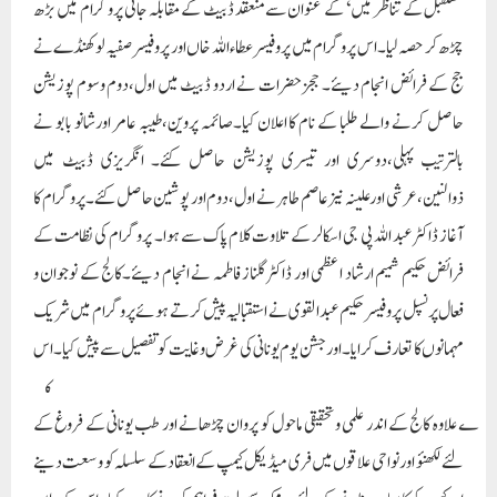
مستقبل کے تناظر میں ‘ کے عنوان سے منعقد ڈبیٹ کے مقابلہ جاتی پروگرام میں بڑھ
چڑھ کر حصہ لیا۔اس پروگرام میں پروفیسر عطاء اللہ خاں اور پروفیسر صفیہ لوکھنڈے نے
جج کے فرائض انجام دیئے۔ ججز حضرات نے اردو ڈبیٹ میں اول،دوم وسوم پوزیشن
حاصل کرنے والے طلبا کے نام کا اعلان کیا۔صائمہ پروین،طیبہ عامر اورشانو بابو نے
بالترتیب پہلی،دوسری اور تیسری پوزیشن حاصل کئے۔ انگریزی ڈبیٹ میں
ذوالنین،عرشی اور علینہ نیز عاصم طاہر نے اول،دوم اور پوشین حاصل کئے۔ پروگرام کا
آغاز ڈاکٹر عبد اللہ پی جی اسکالر کے تلاوت کلام پاک سے ہوا۔ پروگرام کی نظامت کے
فرائض حکیم شمیم ارشاد اعظمی اور ڈاکٹر گلناز فاطمہ نے انجام دیئے۔کالج کے نوجوان و
فعال پرنسپل پروفیسر حکیم عبد القوی نے استقبالیہ پیش کرتے ہوئے پروگرام میں شریک
مہمانوں کا تعارف کرایا۔
اور جشن یوم یونانی کی غرض و غایت کو تفصیل سے پیش کیا۔ اس
ک
ے علاوہ کالج کے اندر علمی و تحقیقی ماحول کو پروان چڑھانے اور طب یونانی کے فروغ کے
لئے لکھنؤ اور نواحی علاقوں میں فری میڈیکل کیمپ کے انعقاد کے سلسلہ کو وسعت دینے