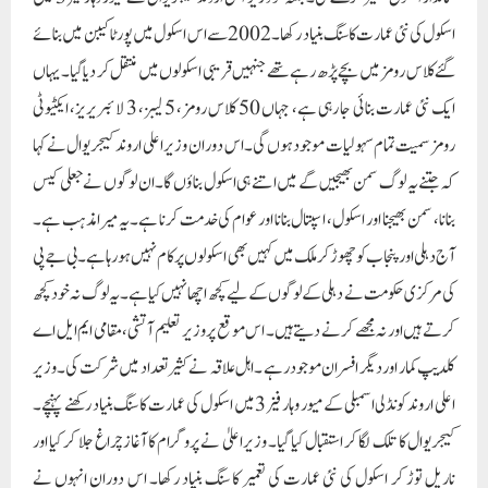
کی مرکزی حکومت نے دہلی کے لوگوں کے لیے کچھ اچھا نہیں کیا ہے۔ یہ لوگ نہ خود کچھ
کرتے ہیں اور نہ مجھے کرنے دیتے ہیں۔ اس موقع پر وزیر تعلیم آتشی، مقامی ایم ایل اے
کلدیپ کمار اور دیگر افسران موجود رہے ۔اہل علاقہ نے کثیر تعداد میں شرکت کی۔ وزیر
اعلی اروند کونڈلی اسمبلی کے میور وہار فیز 3 میں اسکول کی عمارت کا سنگ بنیاد رکھنے پہنچے۔
کیجریوال کا تلک لگا کر استقبال کیا گیا۔ وزیراعلیٰ نے پروگرام کا آغاز چراغ جلا کر کیا اور
ناریل توڑ کر اسکول کی نئی عمارت کی تعمیر کا سنگ بنیاد رکھا۔ اس دوران انہوں نے
گورنمنٹ گرلز اینڈ بوائز سینئر سیکنڈری اسکول کے نام کی تختی کی نقاب کشائی کی۔
وزیراعلیٰ نے نئی عمارت کا ماڈل بھی دیکھا اور افسران سے ملاقات کی۔بچوں کو فراہم کی
جانے والی سہولیات کے بارے میں جاننا۔ بچوں نے استقبالیہ گیت پیش کرکے سب کو
مسحور کردیا۔