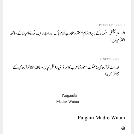
ha
m
nk
wi
ce
ha
re
ail
ed
tte
bo
ts
In
r
ok
A
PREVIOUS POST
pp
اقرا انٹرنیشنل اسکول کے زیر اہتمام منعقدہ تلاوتِ کلام پاک اور حفظِ ادعیہ ماثورہ کامیابی کے ساتھ
اختتام پذیر،
NEXT POST
خدمت قرآن مجید: مملکت سعودی عرب کا طرۂ امتیاز (کل نیپال مسابقہ حفظ قرآن مجید کے
تناظر میں)
Paigam Madre Watan