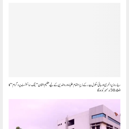
ریڈ روز پرائمری اور ہائی سکول بیدرکے زیرِاہتمام طلباء اور والدین کے لیے عظیم الشان”ینگ سائنٹسٹ پروگرام” کا
انعقاد30/دسمبرکو ہوگا