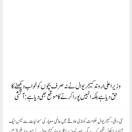
وزیر اعلی اروند کیجریوال نے نہ صرف بچوں کو خواب دیکھنے کا
حق دیا ہے بلکہ انہیں پورا کرنے کا موقع بھی دیا ہے: آتشی
نئی دہلی، کیجریوال حکومت کونڈلی علاقے میں عالمی معیار کی سہولیات سے لیس ایک
شاندار اسکول تعمیر کرے گی۔ جمعہ کو وزیر اعلی اروند کیجریوال نے میور وہار فیز 3 میں
اسکول کی نئی عمارت کا سنگ بنیاد رکھا۔ 2002 سے اس اسکول میں پورٹا کیبن میں بنائے
گئے کلاس رومز میں بچے پڑھ رہے تھے جنہیں قریبی اسکولوں میں منتقل کر دیا گیا۔یہاں
ایک نئی عمارت بنائی جا رہی ہے، جہاں 50 کلاس رومز، 5 لیبز، 3 لائبریریز، ایکٹیوٹی
رومز سمیت تمام سہولیات موجود ہوں گی۔ اس دوران وزیر اعلی اروند کیجریوال نے کہا
کہ جتنے یہ لوگ سمن بھیجیں گے میں اتنے ہی اسکول بناؤں گا۔ ان لوگوں نے جعلی کیس
بنانا، سمن بھیجنا اور اسکول، اسپتال بنانا اور عوام کی خدمت کرنا ہے۔یہ میرا مذہب ہے۔
آج دہلی اور پنجاب کو چھوڑ کر ملک میں کہیں بھی اسکولوں پر کام نہیں ہو رہا ہے۔ بی جے پی