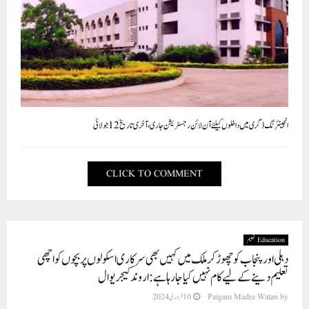
انجینئرنگ ڈگری میں داخلوں کیلئے آن لائن رجسٹریشن جاری، آخری تاریخ 12 جولائی
CLICK TO COMMENT
Education تعلیم
دہلی اور پنجاب کو چھوڑ کر ملک میں کہیں بھی سرکاری اسکولوں پر بچوں کو اچھی
تعلیم دینے کے لیے کام نہیں کیا جا رہا ہے: اروند کیجریوال
by
Paigam Madre Watan
10 فروری 2024