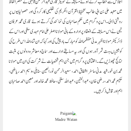
اجلاس سے خطاب کرتے ہوئے مسابقہ کے کنوینر قاری عبدالرحمن ثاقبی نے مختصر الفاظ
میں معہد علی بن ابی طالب لتحفیظ القرآن الکریم کی تعلیمی کارکردگی اور حصولیابیوں پر
روشنی ڈالی۔اس پروگرام میں حکم صاحبان کی نمائندگی کرتے ہوئے قاری محمد عرفان
تیمی نے اس مسابقہ کے انعقاد پر ادارہ کے بانی مولانا اصغر علی امام مہدی سلفی اور اس کے
ڈائریکٹر مولانا اظہر مدنی حفظہما اللہ کو مبارک باد پیش کی اور کہا کہ ان شاء اللہ اس طرح کی
کوششیںبہت ثمر آور ہوں گی اور یہ مسابقے ادارے اور سماج و معاشرہ دونوں پر مثبت
نتائج چھوڑیں گے۔اختتامی پروگرام میں جن اہم شخصیات نے شرکت کی ان میں مولانا
محمدبن خورشید مدنی،ماسٹر اشفاق احمد، سعیدالرحمن نورالعین سنابلی،وسیم احمد ریاضی،
حکیم محمد احمد، رضی خان، عبدالمتین، عبداللہ سلفی، حافظ محمد خالداور معین احمد صاحبان
اہم اور قابل ذکر ہیں۔