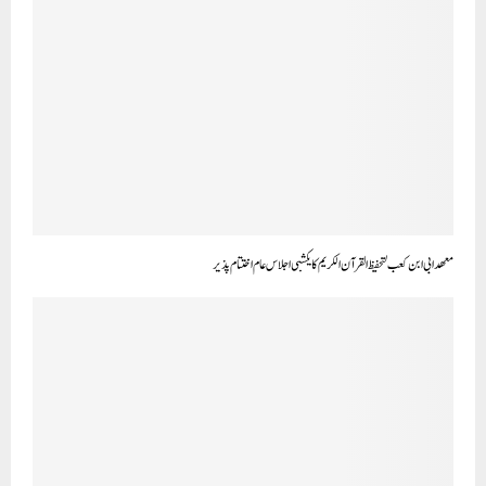
معھد ابی ابن کعب لتحفیظ القرآن الکریم کا یکشبی اجلاس عام اختتام پذیر
شاہین ادارہ جات بیدر کی جانب سےایک شام ’’قومی یکجہتی کے نام ‘‘ کل ہند مشاعرہ کا عظیم الشان پیمانے پر انعقاد