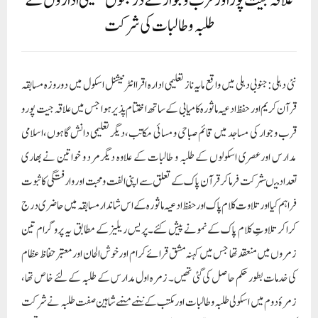
علاقہ جیت پور اور قرب وجوار کے درجنوں تعلیمی اداروں کے
طلبہ و طالبات کی شرکت
نئی دہلی:جنوبی دہلی میں واقع مایہ ناز تعلیمی ادارہ اقرا انٹرنیشنل اسکول میں دو روزہ مسابقہ
قرآن کریم اور حفظ ادعیہ ماثورہ کامیابی کے ساتھ اختتام پذیرہوا جس میں علاقہ جیت پور و
قرب و جوار کی مساجد میں قائم صباحی و مسائی مکاتب،دیگر تعلیمی دانش گاہوں،اسلامی
مدارس اورعصری اسکولوں کے طلبہ و طالبات کے علاوہ دیگرمرد و خواتین نے بھاری
تعداد میںشرکت فرماکر قرآن پاک کے تعلق سے اپنی الفت و محبت اور وارفتگی کا ثبوت
فراہم کیا اور تلاوت کلام پاک اور حفظ ادعیہ ماثورہ کے اس شاندار مسابقہ میں حاضری درج
کراکر تلاوتِ کلام پاک کے نمونے پیش کئے۔پریس ریلیز کے مطابق یہ پروگرام تین
زمروں میں منعقد تھا جس میں کہنہ مشق قرائے کرام اورخوش الحان اور معتبر حفاظ عظام
کی خدمات بطور حکم حاصل کی گئی تھیں۔ زمرہ اول مدارس کے طلبہ کے لئے خاص تھا،
زمرۂ دوم میں اسکولی طلبہ و طالبات اور مکتب کے ننہے منہے شاہین صفت طلبہ نے شرکت