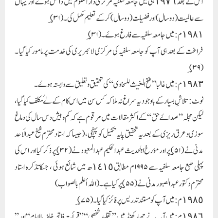
اس کے بعد ١٩٧٦ ہی میں جامعہ سلفیہ مرکزی دار العلوم میں داخل ہوۓ اور یہاں
سے عالمیت ( دو سال )اور فضیلت ( دو سال ) کر کے تعلیم مکمل کی۔( ؃۳۱)
١٩٨١م : میں جامعہ سلفیہ سے فارغ ہوۓ ۔ ( ؃۳۱)
فراغت کے بعد ہی آپ کو جامعہ سلفیہ کی مرکزی لائبریری کی خدمت پر مامور کیا گیا ۔
( ؃۳۹ )
١٩٨٣م : میں غالبا ” فتح المغیث للسخاوی “ کی تحقیق و تعلیق سے وابستہ ہوۓ ۔
نوٹ : تلاشِ بسیار کے باوجود یہ سراغ نہ ملا کہ کس سن میں اس کام کے لۓ مکلف کیا گیا ،
لیکن مجلہ ” صداۓ حق “ کے اکثر مقالات میں مرقوم ہے کہ کم و بیش دس سال کی دماغ
سوزی و عرق ریزی کے بعد یہ تحقیق پایہ تکمیل کو پہنچی ، ( جیسا کہ استاد محترم شیخ عبد الأحد
مدنی نے (؃۵۱ ) پر اور مؤرخ اہلحدیث عبد الحکیم عبد المعبود نے ( ؃۳۲ ) پر ذکر کیا اور اس کی
پہلی طبع جامعہ سلفیہ سے ۱۹۹۵م مطابق ١٤١٥ھ میں شائع ہوئی ، جسکا تذکرہ استاد
محترم دکتور عبد الصبور مدنی نے (؃۵۵ ) پر کیا ہے ۔( الله أعلم بالصواب )
١٩٨٥م : میں آپ کو مستند تدریس پر فائز کیا گیا ۔(؃۷۵ )
١٩٨٦م : میں آپ نے جھارکھنڈ میں ” تقلید شخصی “ ” قرأت فاتحہ خلف الإمام “ اور ”