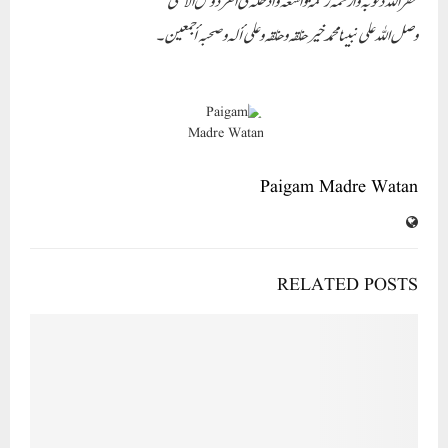
غفراللہ ذنوبہ وا رحمہ رحمۃ واسعہ وادخلہ فی الفردوس الاعلی
وصل اللہ علی نبینا محمد خیر خلقہ و خلقہ وعلی ألہ وصحبہ أجمعین ۔
Paigam Madre Watan
RELATED POSTS