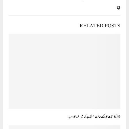
RELATED POSTS
خالق کائنات ہی مجھے طاقت بخشتا ہے کہ میں لڑ رہی ہوں