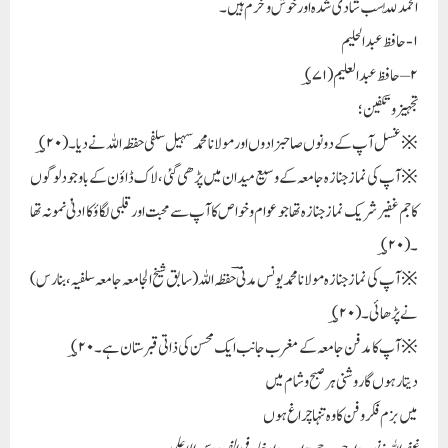
الحمد للّٰہ سب شادی شدہ اور خوش و خرم ہیں ۔
۱- حافظ عبد الحلیم
۲ – حافظ عبد العلیم ( ؃۷۱)
تجہیز و تکفین ؛
※ غسل آپ کے دونوں صاحبزادوں اور مولانا محمد سہیل سلفی حفظہ اللہ نے دیا ۔(؃۲۰)
※ آپ کی نماز جنازہ جامعہ کے وسیع میدان میں پڑھی گئی ، لاک ڈاؤن کے باوجود لوگوں
کا جم غفیر شریک نماز جنازہ تھا جو عوام و خواص کا آپ سے محبت اور قلبی لگاؤ کا ادنیٰ نمونہ تھا
۔(؃۲۰ )
※ آپ کی نماز جنازہ مولانا محمد یونس مدنیؔ حفظہ اللہ ( سابق شیخ الجامعہ جامعہ سلفیہ ، بنارس )
نے پڑھائی ۔( ؃۲۰)
※ آپ کا مدفن جامعہ کے مغرب جانب ایک محسن کی ذاتی قبرستان ہے ۔؃۲۰)
دیتا رہوں گا روشنی ہر صبح و شام میں
میں بزم فکرو فن کا وہ تنہا چراغ ہوں