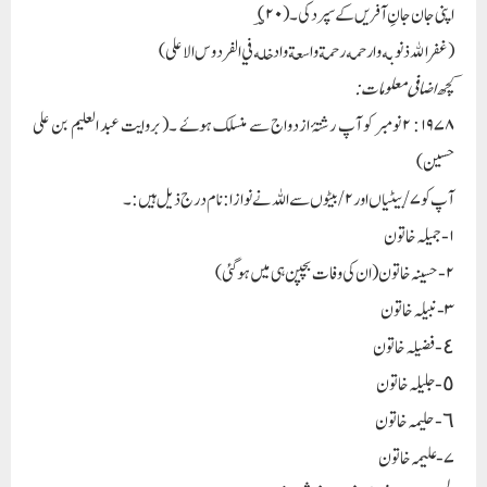
اپنی جان جانِ آفریں کے سپرد کی ۔ ( ؃۲۰)
( غفر الله ذنوبه و ارحمه رحمة واسعة وادخله في الفردوس الاعلى)
کچھ اضافی معلومات :
۱۹۷۸ : ۲ نومبر کو آپ رشتۂ ازدواج سے منسلک ہوۓ ۔( بروایت عبد العلیم بن علی
حسین )
آپ کو ۷ /بیٹیاں اور ۲/ بیٹوں سے اللہ نے نوازا : نام درج ذیل ہیں :۔
۱- جمیلہ خاتون
۲- حسینہ خاتون ( ان کی وفات بچپن ہی میں ہوگئی )
۳- نبیلہ خاتون
٤- فضیلہ خاتون
٥-جلیلہ خاتون
٦-حلیمہ خاتون
۷-علیمہ خاتون