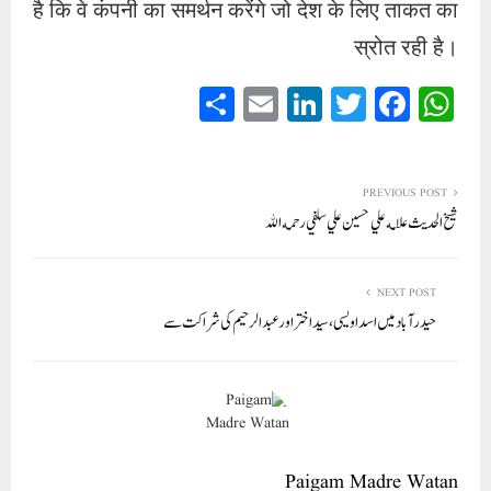
है कि वे कंपनी का समर्थन करेंगे जो देश के लिए ताकत का
स्रोत रही है।
S
E
Li
T
Fa
W
ha
m
nk
wi
ce
ha
re
ail
ed
tte
bo
ts
In
r
ok
A
PREVIOUS POST
شيخ الحديث علامه علي حسين علي سلفي رحمه الله
pp
NEXT POST
حیدر آباد میں اسد اویسی، سید اختر اور عبد الرحیم کی شراکت سے
Paigam Madre Watan