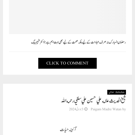
رمضان المبارک نہ صرف عبادات کے لیے بلکہ صحت کے لیے بھی بہت اہم ہے: ڈاکٹر فہیم بیگ
CLICK TO COMMENT
Articles مضامین
شيخ الحديث علامه علي حسين علي سلفي رحمه الله
3 جولائی 2024
Paigam Madre Watan
by
آئینہ حیات