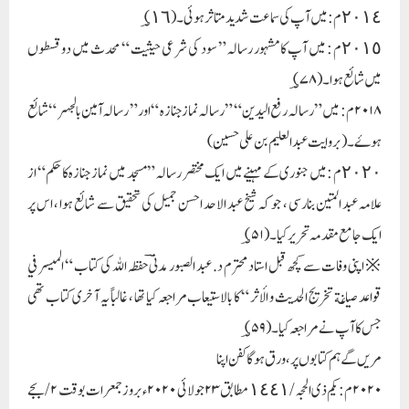
٢٠١٤م : میں آپ کی سماعت شدید متاثر ہوئی ۔ (؃١٦ )
٢٠١٥م : میں آپ کا مشہور رسالہ ” سود کی شرعی حیثیت “ محدث میں دو قسطوں
میں شائع ہوا ۔(؃۷۸)
۲۰۱۸م : میں ” رسالہ رفع الیدین “ ” رسالہ نماز جنازہ “ اور ” رسالہ آمین بالجہر “ شائع
ہوۓ ۔( بروایت عبد العلیم بن علی حسین )
٢٠٢٠م : میں جنوری کے مہینے میں ایک مختصر رسالہ ” مسجد میں نماز جنازہ کا حکم “ از
علامہ عبد المتین بنارسی ، جو کہ شیخ عبد الاحد احسن جمیل کی تحقیق سے شائع ہوا ، اس پر
ایک جامع مقدمہ تحریر کیا ۔(؃۵۱)
※ اپنی وفات سے کچھ قبل استاد محترم د. عبد الصبور مدنیؔ حفظہ اللہ کی کتاب “ الميسر في
قواعد صياغة تخريج الحديث و الأثر “ کا بالاستیعاب مراجعہ کیا تھا ، غالباً یہ آخری کتاب تھی
جس کا آپ نے مراجعہ کیا۔ ( ؃۵۹)
مریں گے ہم کتابوں پر ، ورق ہوگا کفن اپنا
۲۰۲۰م : یکم ذی الحجہ /١٤٤١ مطابق ۲۳ جولائی ۲۰۲۰ء بروز جمعرات بوقت ۲ /بجے