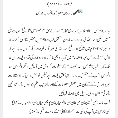
( ۱۹۵۲–۲۰۲۰م )
: فرحان سعید محمد یعقوب بنارسی
جامعہ امام ابن باز الاسلامیہ کا سہ ماہی مجلہ ” صداۓ حق “ کا خصوصی شمارہ شیخ الحدیث علی
حسین سلفی رحمہ اللہ کی حیات و خدمات پر مشتمل نہایت اہم ترین مختصر مقالوں کے ساتھ
دسمبر / ۲۰۲۰ م میں شائع ہوا ۔ شیخ رحمہ اللہ کی صبر آزما طبیعت دیکھ کر دل چاہتا ہے کہ
کاش ” صفحات من صبر العلماء “ میں آپ کا بھی تذکرہ ہوتا ، وقت کی قدر و قیمت اس حد
تک کہ ” قيمة الزمن عند العلماء ” کے صفحات گردش میں آجائیں ، مگر افسوس صد
افسوس ! آپ کے متعلق یہ رسالہ یقیناً بیش قیمت ہے لیکن خواہش ہوئی کہ جو مقالات
سپردِ اوراق کۓ گۓ ان میں منتشر معلومات یکجا اور بالترتیب قلم بند ہوں تاکہ قارئین
بآسانی مستفید ہوں ۔ ذیل میں ملاحظہ فرمائیں :-
نسب نامہ : علی حسین بن علی جان بن عالم میاں بن پوجن میاں بن وینو میاں ۔ (؃۱۸)
شہر بنارس میں آپ کی شہرت ” مولانا بنگالی “ کے نام سے تھی ۔(؃۵۰)