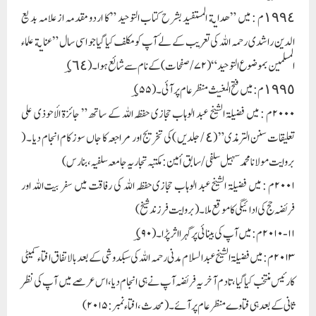
١٩٩٤م : میں ” هداية المستفيد بشرح كتاب التوحيد ” کا اردو مقدمہ از علامہ بدیع
الدین راشدی رحمہ اللہ کی تعریب کے لۓ آپ کو مکلف کیا گیا جو اسی سال ”عناية علماء
المسلمين بموضوع التوحيد “ (۷۲ /صفحات ) کے نام سے شائع ہوا ۔(؃٦٤)
١٩٩٥م : میں فتح المغیث منظر عام پر آئی ۔( ؃۵۵)
۲۰۰۰م : میں فضیلۃ الشیخ عبد الوہاب حجازی حفظہ اللہ کے ساتھ ” جائزۃ الأحوذی علی
تعلیقات سنن الترمذی” (٤ / جلدیں )کی تخریج اور مراجعہ کا جاں سوز کام انجام دیا ۔ (
بروایت مولانا محمد سہیل سلفی / سابق أمین : مکتبہ تجاریہ جامعہ سلفیہ ، بنارس )
۲۰۰۱م : میں فضیلۃ الشیخ عبد الوہاب حجازی حفظہ اللہ کی رفاقت میں سفر بیت اللہ اور
فریضہ حج کی ادائیگی کا موقع ملا ۔ ( بروایت فرزند شیخ )
۲۰۱۰-۱۱م : میں آپ کی بینائی پر گہرا اثر پڑا ۔(؃۹۰)
۲۰۱۳م : میں فضیلۃ الشیخ عبد السلام مدنی رحمہ اللہ کی سبکدوشی کے بعد بالاتفاق افتاء کمیٹی
کا رئیس منتخب کیا گیا ، تا دم آخر یہ فریضہ آپ نے ہی انجام دیا ، اس عرصے میں آپ کی نظر
ثانی کے بعد ہی فتاوے منظر عام پر آئے ۔ ( محدث ، افتاء نمبر :۲۰۱۵)