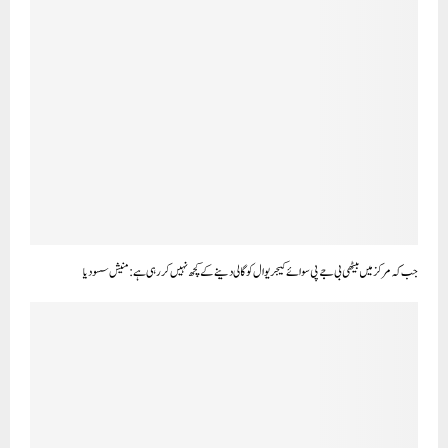
جب کہ مرکز میں بیٹھی بی جے پی سوائے کیجریوال کو گالی دینے کے کچھ نہیں کر رہی ہے: منیش سسودیا