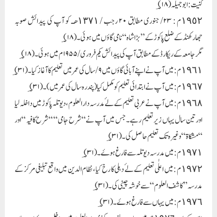
کنیت : ابو جمیلہ (؃۱۸)
١٩٥٢م : ۲۳/ جنوری مطابق ۲۰ رجب / ١٣٧١هـ کو آپ کی پیدائش صوبہ
جھارکھنڈ کے ضلع پاکوڑ کے ” بڑا شاہ “ نامی گاؤں میں ہوئی ۔(؃۱۸)
مگر جامعہ کے ریکارڈ کے مطابق آپ کی پیدائش یکم فروری / ۱۹۵۵م میں ہوئی ۔ (؃۱۸)
١٩٦١م : میں آپ نے اپنے آبائی گاؤں میں ۹ / سال کی عمر میں تعلیم کا آغاز کیا ۔ (؃۳۱)
١٩٦٧م : میں آپ نے ابتدائی تعلیم کو مکمل کیا ( پندرہ سال کی عمر میں) ۔ ( ؃۳۱)
١٩٦٨م : میں آپ نے عربی تعلیم کے لۓ مدرسہ دار العلوم ، دیوتلہ پاکوڑمیں داخلہ لیا
اور تین سال یہاں زیر تعلیم رہے ۔ جس میں آپ نے “ شرح جامی “ “شرح کافیہ “ اور
“ مشکاۃ “ وغیرہ تک تعلیم حاصل کی ۔(؃۳۱)
١٩٧١م : میں مدرسہ دیوتلہ سے فارغ ہوۓ ۔ ( ؃۳۱ )
١٩٧٢م : میں اعلٰی تعلیم کے لۓ دہلی کا رخ کیا ، نظام الدین میں واقع تبلیغی مرکز کے
مدرسہ ” کاشف العلوم “ سے خوشہ چینی کی ۔( ؃۳۱ )
١٩٧٦م : میں یہاں سے فارغ ہوۓ ۔( ؃۳۱ )