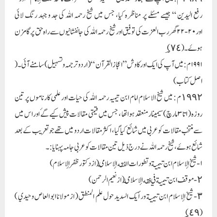
رفع الیدین “ جیسے مسئلے پر مناظرہ کیا، جس میں شیخ رحمہ اللہ کی جد و جہد رنگ لائی
اور ۲۰-۲۲ گھر رب العزت کی توفیق اور شیخ رحمہ اللہ کی جانفشانیوں سے راہ حق پر گامزن
ہوۓ ۔ ( ؃٧٤ )
۱۹۹۱م : میں آپ کی ایک اور کاوش ” اعجاز القرآن “ ( اردو ترجمہ و تسہیل ) سامنے آئی ۔ (
اصل کتاب )
١٩٩٢م : میں شیخ الاسلام امام ابن تیمیہ رحمہ اللہ کی حیات اور علمی کارناموں پر تین
روزہ (۱ تا ۳ مارچ ) سیمینار منعقد ہوا تھا ، جس میں قیمتی مقالات پیش کیے گۓ اور اس میں
سےمنتخب مقالات کو عربی میں شائع کیا گیا ، اکثر مقالات اردو میں تھے جو تعریب کے بعد
شائع ہوۓ ، شیخ رحمہ اللہ نے درج ذیل تین مقالات کو عربی جامہ پہنایا:۔
۱- شيخ الإسلام ابن تيمية و تطورات الفقه الإسلامي (از دكتور ظفر الإسلام )
٢- موقف ابن تيمية في فقه الإسلامي ( از نعيم الرحمن )
٣- شيخ الإسلام ابن تيمية ورأيك السديد حول علم المنطق ( از مولانا ابو العاص وحيدي )
( ؃٤٩ )